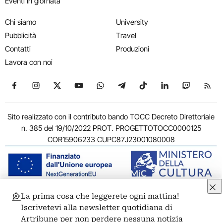
Eventi in giornata
Chi siamo
University
Pubblicità
Travel
Contatti
Produzioni
Lavora con noi
Seguici su Facebook
Seguici su Instagram
Seguici su X
Seguici su YouTube
Seguici su WhatsApp
Seguici su Telegram
Seguici su TikTok
Seguici su Link
Seguici su
Segui
Sito realizzato con il contributo bando TOCC Decreto Direttoriale
n. 385 del 19/10/2022 PROT. PROGETTOTOCC0000125
COR15906233 CUPC87J23001080008
La prima cosa che leggerete ogni mattina!
© 2011-2026 ARTRIBUNE srl – Corso Vittorio Emanuele II, 287 –
Iscrivetevi alla newsletter quotidiana di
00186 Roma - P.I. 11381581005
Artribune per non perdere nessuna notizia
Privacy: Responsabile della protezione dei dati personali