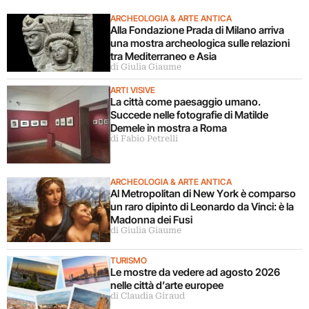
ARCHEOLOGIA & ARTE ANTICA
Alla Fondazione Prada di Milano arriva
una mostra archeologica sulle relazioni
tra Mediterraneo e Asia
di Giulia Giaume
ARTI VISIVE
La città come paesaggio umano.
Succede nelle fotografie di Matilde
Demele in mostra a Roma
di Fabio Petrelli
ARCHEOLOGIA & ARTE ANTICA
Al Metropolitan di New York è comparso
un raro dipinto di Leonardo da Vinci: è la
Madonna dei Fusi
di Giulia Giaume
TURISMO
Le mostre da vedere ad agosto 2026
nelle città d’arte europee
di Claudia Giraud