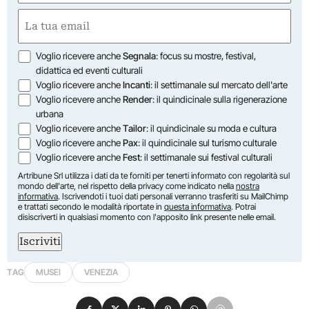
First
Email
(Required)
Opzioni
Voglio ricevere anche
Segnala
: focus su mostre, festival,
didattica ed eventi culturali
Voglio ricevere anche
Incanti
: il settimanale sul mercato dell'arte
Voglio ricevere anche
Render
: il quindicinale sulla rigenerazione
urbana
Voglio ricevere anche
Tailor
: il quindicinale su moda e cultura
Voglio ricevere anche
Pax
: il quindicinale sul turismo culturale
Voglio ricevere anche
Fest
: il settimanale sui festival culturali
Artribune Srl utilizza i dati da te forniti per tenerti informato con regolarità sul
mondo dell'arte, nel rispetto della privacy come indicato nella
nostra
informativa
. Iscrivendoti i tuoi dati personali verranno trasferiti su MailChimp
e trattati secondo le modalità riportate in
questa informativa
. Potrai
disiscriverti in qualsiasi momento con l'apposito link presente nelle email.
Iscriviti
TAG
MUSEI
VENEZIA
Condividi su Facebook
Condividi su X
Condividi su LinkedIn
Condividi su Pinterest
Condividi su WhatsApp
Condividi su Email