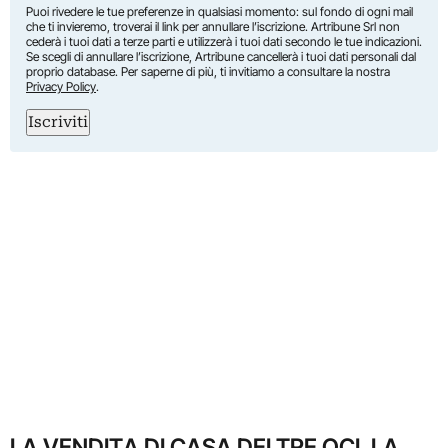
Puoi rivedere le tue preferenze in qualsiasi momento: sul fondo di ogni mail
che ti invieremo, troverai il link per annullare l’iscrizione. Artribune Srl non
cederà i tuoi dati a terze parti e utilizzerà i tuoi dati secondo le tue indicazioni.
Se scegli di annullare l’iscrizione, Artribune cancellerà i tuoi dati personali dal
proprio database. Per saperne di più, ti invitiamo a consultare la nostra
Privacy Policy
.
Iscriviti
LA VENDITA DI CASA DEI TRE OCI. LA