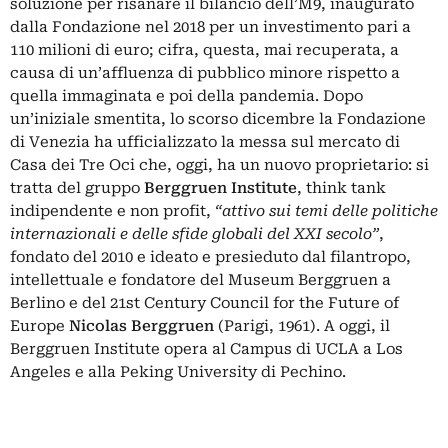
soluzione per risanare il bilancio dell’M9, inaugurato
dalla Fondazione nel 2018 per un investimento pari a
110 milioni di euro; cifra, questa, mai recuperata, a
causa di un’affluenza di pubblico minore rispetto a
quella immaginata e poi della pandemia.
Dopo
un’iniziale smentita
, lo scorso dicembre la Fondazione
di Venezia ha ufficializzato la messa sul mercato di
Casa dei Tre Oci che, oggi, ha un nuovo proprietario: si
tratta del gruppo
Berggruen Institute
, think tank
indipendente e non profit,
“attivo sui temi delle politiche
internazionali e delle sfide globali del XXI secolo”
,
fondato del 2010 e ideato e presieduto dal filantropo,
intellettuale e fondatore del Museum Berggruen a
Berlino e del 21st Century Council for the Future of
Europe
Nicolas Berggruen
(Parigi, 1961). A oggi, il
Berggruen Institute opera al Campus di UCLA a Los
Angeles e alla Peking University di Pechino.