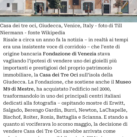
Casa dei tre oci, Giudecca, Venice, Italy - foto di Till
Niermann - fonte Wikipedia
Risale a circa un anno fa la notizia – in realtà ai tempi
era una insistente voce di corridoio – che l’ente di
origine bancaria
Fondazione di Venezia
stava
vagliando l’ipotesi di vendere uno dei gioielli più
importanti e prestigiosi del proprio patrimonio
immobiliare, la
Casa dei Tre Oci
sull’isola della
Giudecca. La Fondazione, che sostiene anche il
Museo
M9 di Mestre
, ha acquistato l’edificio nel 2000,
trasformandolo in uno dei principali centri italiani
dedicati alla fotografia – ospitando mostre di Erwitt,
Salgado, Berengo Gardin, Burri, Newton, LaChapelle,
Bischof, Roiter, Ronis, Battaglia e Scianna.
E stando a
quanto si vociferava lo scorso maggio
, la decisione di
vendere Casa dei Tre Oci sarebbe arrivata come