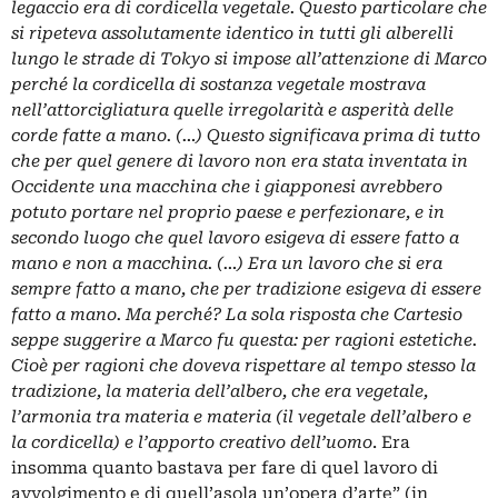
legaccio era di cordicella vegetale. Questo particolare che
si ripeteva assolutamente identico in tutti gli alberelli
lungo le strade di Tokyo si impose all’attenzione di Marco
perché la cordicella di sostanza vegetale mostrava
nell’attorcigliatura quelle irregolarità e asperità delle
corde fatte a mano. (…) Questo significava prima di tutto
che per quel genere di lavoro non era stata inventata in
Occidente una macchina che i giapponesi avrebbero
potuto portare nel proprio paese e perfezionare, e in
secondo luogo che quel lavoro esigeva di essere fatto a
mano e non a macchina. (…) Era un lavoro che si era
sempre fatto a mano, che per tradizione esigeva di essere
fatto a mano. Ma perché? La sola risposta che Cartesio
seppe suggerire a Marco fu questa: per ragioni estetiche.
Cioè per ragioni che doveva rispettare al tempo stesso la
tradizione, la materia dell’albero, che era vegetale,
l’armonia tra materia e materia (il vegetale dell’albero e
la cordicella) e l’apporto creativo dell’uomo
. Era
insomma quanto bastava per fare di quel lavoro di
avvolgimento e di quell’asola un’opera d’arte” (in