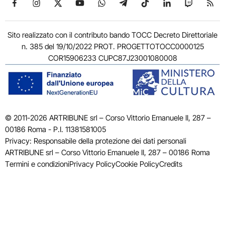
Seguici su Facebook
Seguici su Instagram
Seguici su X
Seguici su YouTube
Seguici su WhatsApp
Seguici su Telegram
Seguici su TikTok
Seguici su Link
Seguici su
Segui
Sito realizzato con il contributo bando TOCC Decreto Direttoriale
n. 385 del 19/10/2022 PROT. PROGETTOTOCC0000125
COR15906233 CUPC87J23001080008
© 2011-2026 ARTRIBUNE srl – Corso Vittorio Emanuele II, 287 –
00186 Roma - P.I. 11381581005
Privacy: Responsabile della protezione dei dati personali
ARTRIBUNE srl – Corso Vittorio Emanuele II, 287 – 00186 Roma
Termini e condizioni
Privacy Policy
Cookie Policy
Credits