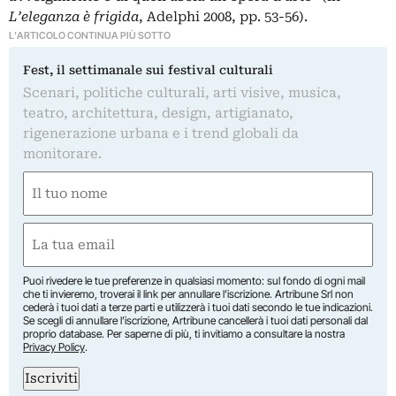
L’eleganza è frigida
, Adelphi 2008, pp. 53-56).
L'ARTICOLO CONTINUA PIÙ SOTTO
Fest, il settimanale sui festival culturali
Scenari, politiche culturali, arti visive, musica,
teatro, architettura, design, artigianato,
rigenerazione urbana e i trend globali da
monitorare.
Nome
(Required)
First
Email
(Required)
Puoi rivedere le tue preferenze in qualsiasi momento: sul fondo di ogni mail
che ti invieremo, troverai il link per annullare l’iscrizione. Artribune Srl non
cederà i tuoi dati a terze parti e utilizzerà i tuoi dati secondo le tue indicazioni.
Se scegli di annullare l’iscrizione, Artribune cancellerà i tuoi dati personali dal
proprio database. Per saperne di più, ti invitiamo a consultare la nostra
Privacy Policy
.
Iscriviti