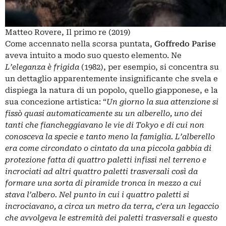
Matteo Rovere, Il primo re (2019)
Come accennato nella scorsa puntata,
Goffredo Parise
aveva intuito a modo suo questo elemento. Ne
L’eleganza è frigida
(1982), per esempio, si concentra su
un dettaglio apparentemente insignificante che svela e
dispiega la natura di un popolo, quello giapponese, e la
sua concezione artistica: “
Un giorno la sua attenzione si
fissò quasi automaticamente su un alberello, uno dei
tanti che fiancheggiavano le vie di Tokyo e di cui non
conosceva la specie e tanto meno la famiglia. L’alberello
era come circondato o cintato da una piccola gabbia di
protezione fatta di quattro paletti infissi nel terreno e
incrociati ad altri quattro paletti trasversali così da
formare una sorta di piramide tronca in mezzo a cui
stava l’albero. Nel punto in cui i quattro paletti si
incrociavano, a circa un metro da terra, c’era un legaccio
che avvolgeva le estremità dei paletti trasversali e questo