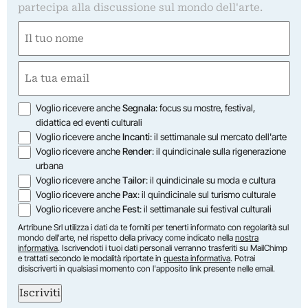
partecipa alla discussione sul mondo dell'arte.
Nome
(Required)
First
Email
(Required)
Opzioni
Voglio ricevere anche
Segnala
: focus su mostre, festival,
didattica ed eventi culturali
Voglio ricevere anche
Incanti
: il settimanale sul mercato dell'arte
Voglio ricevere anche
Render
: il quindicinale sulla rigenerazione
urbana
Voglio ricevere anche
Tailor
: il quindicinale su moda e cultura
Voglio ricevere anche
Pax
: il quindicinale sul turismo culturale
Voglio ricevere anche
Fest
: il settimanale sui festival culturali
Artribune Srl utilizza i dati da te forniti per tenerti informato con regolarità sul
mondo dell'arte, nel rispetto della privacy come indicato nella
nostra
informativa
. Iscrivendoti i tuoi dati personali verranno trasferiti su MailChimp
e trattati secondo le modalità riportate in
questa informativa
. Potrai
disiscriverti in qualsiasi momento con l'apposito link presente nelle email.
Iscriviti