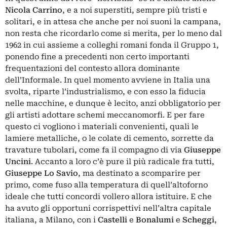
Nicola Carrino
, e a noi superstiti, sempre più tristi e
solitari, e in attesa che anche per noi suoni la campana,
non resta che ricordarlo come si merita, per lo meno dal
1962 in cui assieme a colleghi romani fonda il Gruppo 1,
ponendo fine a precedenti non certo importanti
frequentazioni del contesto allora dominante
dell’Informale. In quel momento avviene in Italia una
svolta, riparte l’industrialismo, e con esso la fiducia
nelle macchine, e dunque è lecito, anzi obbligatorio per
gli artisti adottare schemi meccanomorfi. E per fare
questo ci vogliono i materiali convenienti, quali le
lamiere metalliche, o le colate di cemento, sorrette da
travature tubolari, come fa il compagno di via
Giuseppe
Uncini
. Accanto a loro c’è pure il più radicale fra tutti,
Giuseppe Lo Savio
, ma destinato a scomparire per
primo, come fuso alla temperatura di quell’altoforno
ideale che tutti concordi vollero allora istituire. E che
ha avuto gli opportuni corrispettivi nell’altra capitale
italiana, a Milano, con i
Castelli
e
Bonalumi
e
Scheggi
,