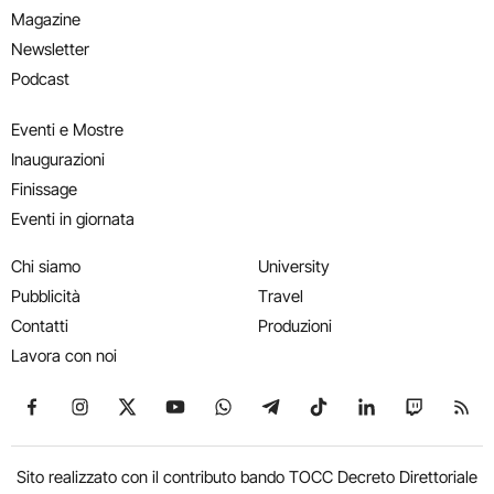
Magazine
Newsletter
Podcast
Eventi e Mostre
Inaugurazioni
Finissage
Eventi in giornata
Chi siamo
University
Pubblicità
Travel
Contatti
Produzioni
Lavora con noi
Seguici su Facebook
Seguici su Instagram
Seguici su X
Seguici su YouTube
Seguici su WhatsApp
Seguici su Telegram
Seguici su TikTok
Seguici su Link
Seguici su
Segui
Sito realizzato con il contributo bando TOCC Decreto Direttoriale