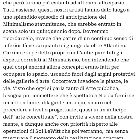
che però furono più esitanti ad affidarsi allo spazio.
Tutti assieme, questi nostri artisti hanno dato luogo a
uno splendido episodio di anticipazione del
Minimalismo statunitense, che sarebbe entrato in
scena solo un quinquennio dopo. Dovremmo
ricordarcelo, invece che patire di un continuo senso di
inferiorità verso quanto ci giunge da oltre Atlantico.
Carrino era perfetto proprio nell’anticipare tuti gli
aspetti correlati al Minimalismo, ben intendendo che
quei corpi enormi allora concepiti erano fatti per
occupare lo spazio, uscendo fuori dagli argini protettivi
delle gallerie d’arte. Occorreva invadere le piazze, le
vie. Visto che oggi si parla tanto di Arte pubblica,
bisogna pur ammettere che è spettato a Nicola fornirne
un abbondante, dilagante anticipo, sicuro nel
procedere a livello progettuale, quasi in un anticipo
dell’“arte concettuale”, con invito a vivere nella nostra
mente, e dunque anche con priorità rispetto alle
operazioni di
Sol LeWitt
che poi verranno, ma senza
trascurare il momento della realizzazione concreta,