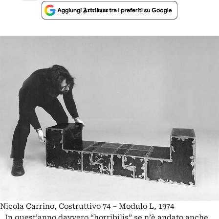
Nicola Carrino, Costruttivo 74 – Modulo L, 1974
In quest’anno davvero “horribilis” se n’è andato anche