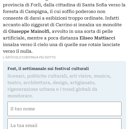
provincia di Forlì, dalla cittadina di Santa Sofia verso la
foresta di Campigna, il cui soffio poderoso non
consente di darsi a esibizioni troppo ordinate. Infatti
accanto allo ziggurat di Carrino si innalza un monolite
di
Giuseppe Mainolfi
, avvolto in una sorta di pelle
artificiale, mentre a poca distanza
Eliseo Mattiacci
innalza verso il cielo una di quelle sue rotaie lanciate
verso il nulla.
L'ARTICOLO CONTINUA PIÙ SOTTO
Fest, il settimanale sui festival culturali
Scenari, politiche culturali, arti visive, musica,
teatro, architettura, design, artigianato,
rigenerazione urbana e i trend globali da
monitorare.
Nome
(Obbligatorio)
Nome
Email
(Obbligatorio)