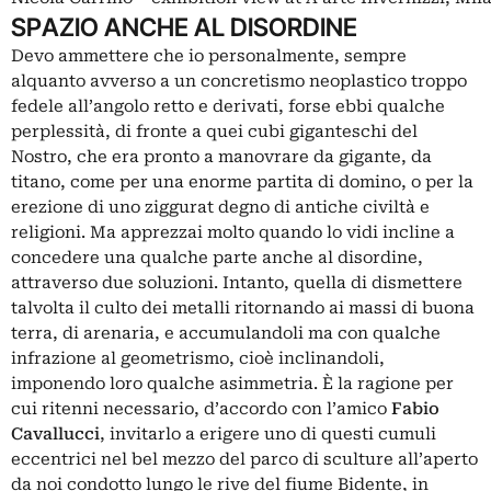
SPAZIO ANCHE AL DISORDINE
Devo ammettere che io personalmente, sempre
alquanto avverso a un concretismo neoplastico troppo
fedele all’angolo retto e derivati, forse ebbi qualche
perplessità, di fronte a quei cubi giganteschi del
Nostro, che era pronto a manovrare da gigante, da
titano, come per una enorme partita di domino, o per la
erezione di uno ziggurat degno di antiche civiltà e
religioni. Ma apprezzai molto quando lo vidi incline a
concedere una qualche parte anche al disordine,
attraverso due soluzioni. Intanto, quella di dismettere
talvolta il culto dei metalli ritornando ai massi di buona
terra, di arenaria, e accumulandoli ma con qualche
infrazione al geometrismo, cioè inclinandoli,
imponendo loro qualche asimmetria. È la ragione per
cui ritenni necessario, d’accordo con l’amico
Fabio
Cavallucci
, invitarlo a erigere uno di questi cumuli
eccentrici nel bel mezzo del parco di sculture all’aperto
da noi condotto lungo le rive del fiume Bidente, in