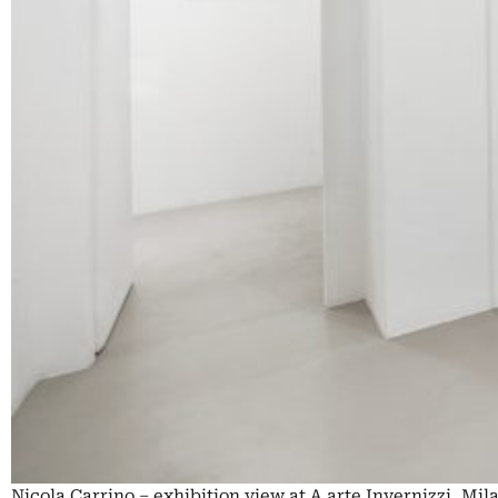
Nicola Carrino – exhibition view at A arte Invernizzi, Mil