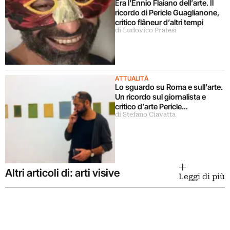
Era l’Ennio Flaiano dell’arte. Il
ricordo di Pericle Guaglianone,
critico flâneur d’altri tempi
di Ludovico Pratesi
ATTUALITÀ
Lo sguardo su Roma e sull’arte.
Un ricordo sul giornalista e
critico d’arte Pericle
di Stefano Ciavatta
Guaglianone
Altri articoli di: arti visive
Leggi di più