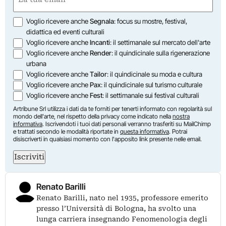
(Obbligatorio)
Opzioni
Voglio ricevere anche
Segnala
: focus su mostre, festival,
didattica ed eventi culturali
Voglio ricevere anche
Incanti
: il settimanale sul mercato dell'arte
Voglio ricevere anche
Render
: il quindicinale sulla rigenerazione
urbana
Voglio ricevere anche
Tailor
: il quindicinale su moda e cultura
Voglio ricevere anche
Pax
: il quindicinale sul turismo culturale
Voglio ricevere anche
Fest
: il settimanale sui festival culturali
Artribune Srl utilizza i dati da te forniti per tenerti informato con regolarità sul
mondo dell'arte, nel rispetto della privacy come indicato nella
nostra
informativa
. Iscrivendoti i tuoi dati personali verranno trasferiti su MailChimp
e trattati secondo le modalità riportate in
questa informativa
. Potrai
disiscriverti in qualsiasi momento con l'apposito link presente nelle email.
Iscriviti
Renato Barilli
Renato Barilli, nato nel 1935, professore emerito
presso l’Università di Bologna, ha svolto una
lunga carriera insegnando Fenomenologia degli