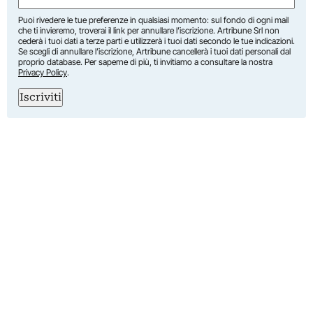
Puoi rivedere le tue preferenze in qualsiasi momento: sul fondo di ogni mail
che ti invieremo, troverai il link per annullare l’iscrizione. Artribune Srl non
cederà i tuoi dati a terze parti e utilizzerà i tuoi dati secondo le tue indicazioni.
Se scegli di annullare l’iscrizione, Artribune cancellerà i tuoi dati personali dal
proprio database. Per saperne di più, ti invitiamo a consultare la nostra
Privacy Policy
.
Iscriviti