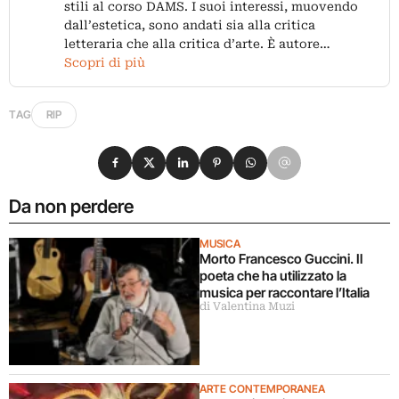
stili al corso DAMS. I suoi interessi, muovendo
dall’estetica, sono andati sia alla critica
letteraria che alla critica d’arte. È autore…
Scopri di più
TAG
RIP
Condividi su Facebook
Condividi su X
Condividi su LinkedIn
Condividi su Pinterest
Condividi su WhatsApp
Condividi su Email
Da non perdere
MUSICA
Morto Francesco Guccini. Il
poeta che ha utilizzato la
musica per raccontare l’Italia
di Valentina Muzi
ARTE CONTEMPORANEA