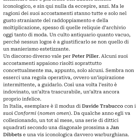
iconologico, e sin qui nulla da eccepire, anzi. Ma le
ragioni dei suoi accostamenti stanno tutte e solo nel
gusto straniante del raddoppiamento e della
moltiplicazione, spesso di quelle reliquie d’archivio
oggi tanto di moda. Un culto antiquario quanto vacuo,
perché nessun logos è a giustificarlo se non quello di
un manierismo estetizzante.
Un discorso diverso vale per
Peter Piller
. Alcuni suoi
accostamenti appaiono risolti soprattutto
concettualmente ma, appunto, solo alcuni. Sembra non
esserci una regola operativa, ovvero un’ispirazione
intermittente, a guidarlo. Così una volta l’esito è
indovinato, un’altra trascurabile, un’altra ancora
proprio infelice.
In Italia, esemplare è il modus di
Davide Trabucco
con i
suoi
Conformi
(
nomen omen
). Da qualche anno egli va
collezionando, un tot al mese, una serie di dittici
squadrati secondo una diagonale prossima a
Jan
Dibbets
e una vis iconologica davvero warburghiana.