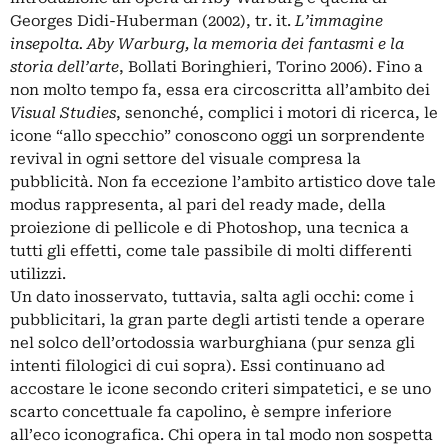
Georges Didi-Huberman (2002), tr. it.
L’immagine
insepolta. Aby Warburg, la memoria dei fantasmi e la
storia dell’arte
, Bollati Boringhieri, Torino 2006). Fino a
non molto tempo fa, essa era circoscritta all’ambito dei
Visual Studies
, senonché, complici i motori di ricerca, le
icone “allo specchio” conoscono oggi un sorprendente
revival in ogni settore del visuale compresa la
pubblicità. Non fa eccezione l’ambito artistico dove tale
modus rappresenta, al pari del ready made, della
proiezione di pellicole e di Photoshop, una tecnica a
tutti gli effetti, come tale passibile di molti differenti
utilizzi.
Un dato inosservato, tuttavia, salta agli occhi: come i
pubblicitari, la gran parte degli artisti tende a operare
nel solco dell’ortodossia warburghiana (pur senza gli
intenti filologici di cui sopra). Essi continuano ad
accostare le icone secondo criteri simpatetici, e se uno
scarto concettuale fa capolino, è sempre inferiore
all’eco iconografica. Chi opera in tal modo non sospetta