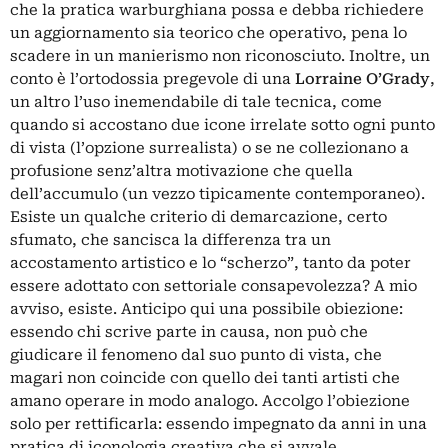
che la pratica warburghiana possa e debba richiedere
un aggiornamento sia teorico che operativo, pena lo
scadere in un manierismo non riconosciuto. Inoltre, un
conto è l’ortodossia pregevole di una
Lorraine O’Grady
,
un altro l’uso inemendabile di tale tecnica, come
quando si accostano due icone irrelate sotto ogni punto
di vista (l’opzione surrealista) o se ne collezionano a
profusione senz’altra motivazione che quella
dell’accumulo (un vezzo tipicamente contemporaneo).
Esiste un qualche criterio di demarcazione, certo
sfumato, che sancisca la differenza tra un
accostamento artistico e lo “scherzo”, tanto da poter
essere adottato con settoriale consapevolezza? A mio
avviso, esiste. Anticipo qui una possibile obiezione:
essendo chi scrive parte in causa, non può che
giudicare il fenomeno dal suo punto di vista, che
magari non coincide con quello dei tanti artisti che
amano operare in modo analogo. Accolgo l’obiezione
solo per rettificarla: essendo impegnato da anni in una
pratica di iconologia creativa che si avvale