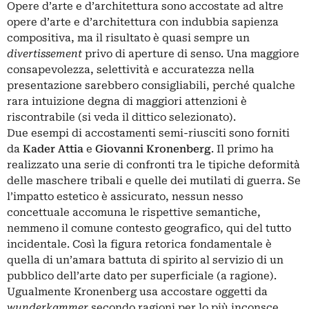
Opere d’arte e d’architettura sono accostate ad altre
opere d’arte e d’architettura con indubbia sapienza
compositiva, ma il risultato è quasi sempre un
divertissement
privo di aperture di senso. Una maggiore
consapevolezza, selettività e accuratezza nella
presentazione sarebbero consigliabili, perché qualche
rara intuizione degna di maggiori attenzioni è
riscontrabile (si veda il dittico selezionato).
Due esempi di accostamenti semi-riusciti sono forniti
da
Kader Attia
e
Giovanni Kronenberg
. Il primo ha
realizzato una serie di confronti tra le tipiche deformità
delle maschere tribali e quelle dei mutilati di guerra. Se
l’impatto estetico è assicurato, nessun nesso
concettuale accomuna le rispettive semantiche,
nemmeno il comune contesto geografico, qui del tutto
incidentale. Così la figura retorica fondamentale è
quella di un’amara battuta di spirito al servizio di un
pubblico dell’arte dato per superficiale (a ragione).
Ugualmente Kronenberg usa accostare oggetti da
wunderkammer
secondo ragioni per lo più inconsce,