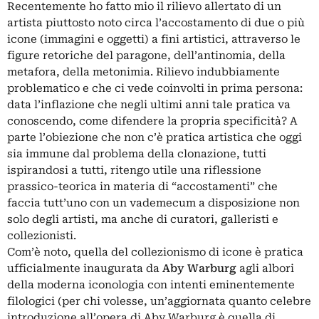
Recentemente ho fatto mio il rilievo allertato di un
artista piuttosto noto circa l’accostamento di due o più
icone (immagini e oggetti) a fini artistici, attraverso le
figure retoriche del paragone, dell’antinomia, della
metafora, della metonimia. Rilievo indubbiamente
problematico e che ci vede coinvolti in prima persona:
data l’inflazione che negli ultimi anni tale pratica va
conoscendo, come difendere la propria specificità? A
parte l’obiezione che non c’è pratica artistica che oggi
sia immune dal problema della clonazione, tutti
ispirandosi a tutti, ritengo utile una riflessione
prassico-teorica in materia di “accostamenti” che
faccia tutt’uno con un vademecum a disposizione non
solo degli artisti, ma anche di curatori, galleristi e
collezionisti.
Com’è noto, quella del collezionismo di icone è pratica
ufficialmente inaugurata da
Aby Warburg
agli albori
della moderna iconologia con intenti eminentemente
filologici (per chi volesse, un’aggiornata quanto celebre
introduzione all’opera di Aby Warburg è quella di