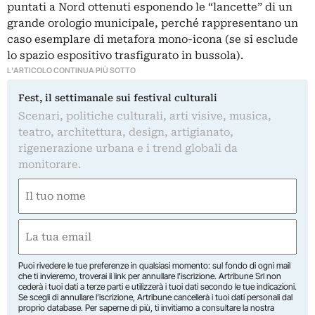
puntati a Nord ottenuti esponendo le “lancette” di un
grande orologio municipale, perché rappresentano un
caso esemplare di metafora mono-icona (se si esclude
lo spazio espositivo trasfigurato in bussola).
L'ARTICOLO CONTINUA PIÙ SOTTO
Fest, il settimanale sui festival culturali
Scenari, politiche culturali, arti visive, musica,
teatro, architettura, design, artigianato,
rigenerazione urbana e i trend globali da
monitorare.
Nome
(Required)
First
Email
(Required)
Puoi rivedere le tue preferenze in qualsiasi momento: sul fondo di ogni mail
che ti invieremo, troverai il link per annullare l’iscrizione. Artribune Srl non
cederà i tuoi dati a terze parti e utilizzerà i tuoi dati secondo le tue indicazioni.
Se scegli di annullare l’iscrizione, Artribune cancellerà i tuoi dati personali dal
proprio database. Per saperne di più, ti invitiamo a consultare la nostra