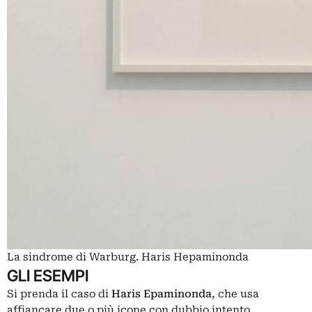
La sindrome di Warburg. Haris Hepaminonda
GLI ESEMPI
Si prenda il caso di
Haris Epaminonda
, che usa
affiancare due o più icone con dubbio intento