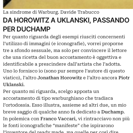
La sindrome di Warburg. Davide Trabucco
DA HOROWITZ A UKLANSKI, PASSANDO
PER DUCHAMP
Per quanto riguarda degli esempi riusciti concernenti
l’utilizzo di immagini (e iconografie), vorrei proporne
tre a sfondo sessuale, ma solo per convincere il lettore
che una ricetta del buon accostamento è oggettiva e
identificabile a prescindere dall’artista che l’adotta.
Uno lo fornisco io (sono pur sempre l’autore di questo
viatico), l’altro
Jonathan Horowitz
e l’altro ancora
Piotr
Uklanski
.
Per quanto mi riguarda, scelgo apposta un
accostamento di tipo warburghiano che tradisca
l’ortodossia. Esso illustra, assieme ad altri due, un mio
breve saggio di qualche anno fa dedicato a
Duchamp
.
In polemica con
Franco Vaccari
, vi rintracciavo non più
le fonti iconografiche “manifeste” che ispirarono
l’inventore del ready made, ma quelle per così dire