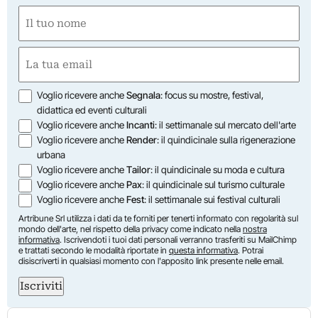
Nome
(Required)
First
Email
(Required)
Opzioni
Voglio ricevere anche
Segnala
: focus su mostre, festival,
didattica ed eventi culturali
Voglio ricevere anche
Incanti
: il settimanale sul mercato dell'arte
Voglio ricevere anche
Render
: il quindicinale sulla rigenerazione
urbana
Voglio ricevere anche
Tailor
: il quindicinale su moda e cultura
Voglio ricevere anche
Pax
: il quindicinale sul turismo culturale
Voglio ricevere anche
Fest
: il settimanale sui festival culturali
Artribune Srl utilizza i dati da te forniti per tenerti informato con regolarità sul
mondo dell'arte, nel rispetto della privacy come indicato nella
nostra
informativa
. Iscrivendoti i tuoi dati personali verranno trasferiti su MailChimp
e trattati secondo le modalità riportate in
questa informativa
. Potrai
disiscriverti in qualsiasi momento con l'apposito link presente nelle email.
Iscriviti