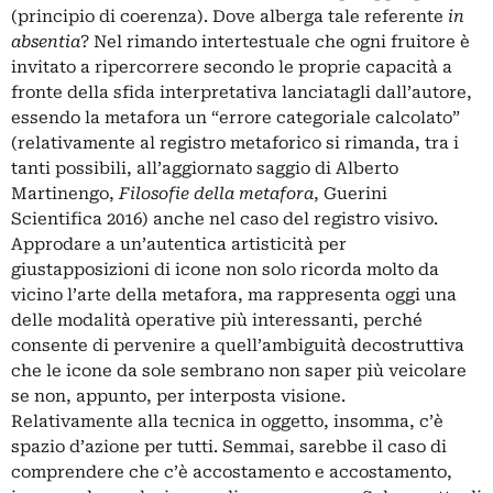
(principio di coerenza). Dove alberga tale referente
in
absentia
? Nel rimando intertestuale che ogni fruitore è
invitato a ripercorrere secondo le proprie capacità a
fronte della sfida interpretativa lanciatagli dall’autore,
essendo la metafora un “errore categoriale calcolato”
(relativamente al registro metaforico si rimanda, tra i
tanti possibili, all’aggiornato saggio di Alberto
Martinengo,
Filosofie della metafora
, Guerini
Scientifica 2016) anche nel caso del registro visivo.
Approdare a un’autentica artisticità per
giustapposizioni di icone non solo ricorda molto da
vicino l’arte della metafora, ma rappresenta oggi una
delle modalità operative più interessanti, perché
consente di pervenire a quell’ambiguità decostruttiva
che le icone da sole sembrano non saper più veicolare
se non, appunto, per interposta visione.
Relativamente alla tecnica in oggetto, insomma, c’è
spazio d’azione per tutti. Semmai, sarebbe il caso di
comprendere che c’è accostamento e accostamento,