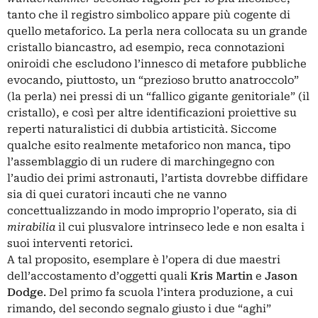
tanto che il registro simbolico appare più cogente di
quello metaforico. La perla nera collocata su un grande
cristallo biancastro, ad esempio, reca connotazioni
oniroidi che escludono l’innesco di metafore pubbliche
evocando, piuttosto, un “prezioso brutto anatroccolo”
(la perla) nei pressi di un “fallico gigante genitoriale” (il
cristallo), e così per altre identificazioni proiettive su
reperti naturalistici di dubbia artisticità. Siccome
qualche esito realmente metaforico non manca, tipo
l’assemblaggio di un rudere di marchingegno con
l’audio dei primi astronauti, l’artista dovrebbe diffidare
sia di quei curatori incauti che ne vanno
concettualizzando in modo improprio l’operato, sia di
mirabilia
il cui plusvalore intrinseco lede e non esalta i
suoi interventi retorici.
A tal proposito, esemplare è l’opera di due maestri
dell’accostamento d’oggetti quali
Kris Martin
e
Jason
Dodge
. Del primo fa scuola l’intera produzione, a cui
rimando, del secondo segnalo giusto i due “aghi”