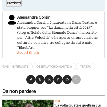
Iscriviti
Alessandra Corsini
Alessandra Corsini è laureata in Dams Teatro, è
stata blogger per “La danza nella città 2015”
(blog ufficiale della Biennale Danza), ha scritto
per “Altre Velocità” e ha aperto un'associazione
culturale con altre tre colleghe da cui è nato
“BlaubArt…
Scopri di più
TAG
INTERVISTE
OSSERVATORIO MÀNTICA
TEATRO
Condividi su Facebook
Condividi su X
Condividi su LinkedIn
Condividi su Pinterest
Condividi su WhatsApp
Condividi su Email
Da non perdere
LIBRI
“La volta giusta è quella in cui