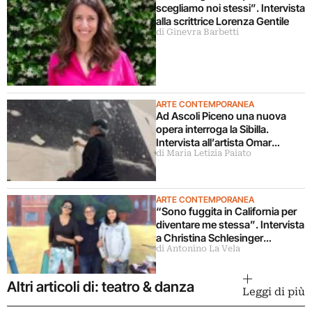
scegliamo noi stessi”. Intervista
alla scrittrice Lorenza Gentile
di Ginevra Barbetti
ARTE CONTEMPORANEA
Ad Ascoli Piceno una nuova
opera interroga la Sibilla.
Intervista all’artista Omar
di Maria Letizia Paiato
Galliani
ARTE CONTEMPORANEA
“Sono fuggita in California per
diventare me stessa”. Intervista
a Christina Schlesinger
di Antonino La Vela
delle Guerrilla Girls
Altri articoli di: teatro & danza
Leggi di più