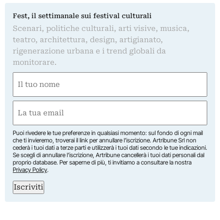
Fest, il settimanale sui festival culturali
Scenari, politiche culturali, arti visive, musica,
teatro, architettura, design, artigianato,
rigenerazione urbana e i trend globali da
monitorare.
Nome
(Obbligatorio)
Nome
Email
(Obbligatorio)
Puoi rivedere le tue preferenze in qualsiasi momento: sul fondo di ogni mail
che ti invieremo, troverai il link per annullare l’iscrizione. Artribune Srl non
cederà i tuoi dati a terze parti e utilizzerà i tuoi dati secondo le tue indicazioni.
Se scegli di annullare l’iscrizione, Artribune cancellerà i tuoi dati personali dal
proprio database. Per saperne di più, ti invitiamo a consultare la nostra
Privacy Policy
.
Iscriviti