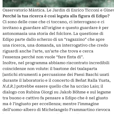
Osservatorio Màntica. Le Jardin di Enrico Ticconi e Gine
Perché la tua ricerca è così legata alla figura di Edipo?
Ci sono delle cose che ci toccano, ci interrogano e ci
invitano a guardare all’origine e questo guardare è per
antonomasia una storia del folclore. La questione di
Edipo parte dallo scherzo di un “ragazzino” che apre
una ricerca, una domanda, un interrogativo che credo
riguardi anche l’arte, un’arte che trova e cerca
l’essenza perché non vuole “fare finta di”.
Inoltre, nel programma abbiamo riscontrato incredibili
coincidenze non volute: il bastone dei txalaparta
[antichi strumenti a percussione dei Paesi Baschi usati
durante il laboratorio e il concerto di Beñat Ralla Yusta,
N.d.R.
] potrebbe essere quello che ha ucciso Laio; il
dialogo con Rubina Giorgi su Jakob Böhme e sul legame
tra buono e cattivo fa pensare a Edipo che è nel giusto
ma è l’ingiusto per eccellenza; mentre l’immagine
dell’uomo-albero di Michelangelo Frammartino rievoca