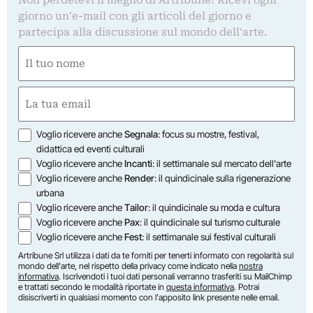
Non perdetevi il meglio di Artribune! Ricevi ogni
giorno un'e-mail con gli articoli del giorno e
partecipa alla discussione sul mondo dell'arte.
Nome
(Obbligatorio)
Nome
Email
(Obbligatorio)
Opzioni
Voglio ricevere anche
Segnala
: focus su mostre, festival,
didattica ed eventi culturali
Voglio ricevere anche
Incanti
: il settimanale sul mercato dell'arte
Voglio ricevere anche
Render
: il quindicinale sulla rigenerazione
urbana
Voglio ricevere anche
Tailor
: il quindicinale su moda e cultura
Voglio ricevere anche
Pax
: il quindicinale sul turismo culturale
Voglio ricevere anche
Fest
: il settimanale sui festival culturali
Artribune Srl utilizza i dati da te forniti per tenerti informato con regolarità sul
mondo dell'arte, nel rispetto della privacy come indicato nella
nostra
informativa
. Iscrivendoti i tuoi dati personali verranno trasferiti su MailChimp
e trattati secondo le modalità riportate in
questa informativa
. Potrai
disiscriverti in qualsiasi momento con l'apposito link presente nelle email.