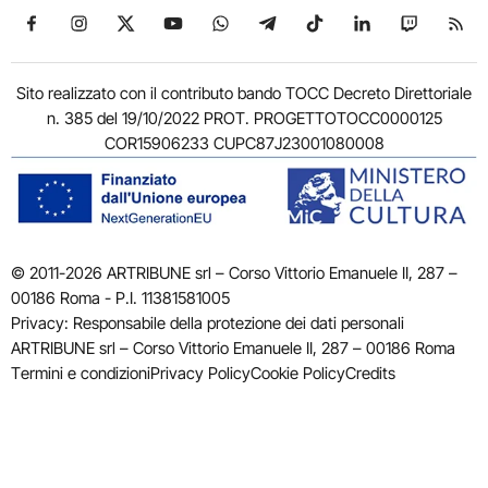
Seguici su Facebook
Seguici su Instagram
Seguici su X
Seguici su YouTube
Seguici su WhatsApp
Seguici su Telegram
Seguici su TikTok
Seguici su Link
Seguici su
Segui
Sito realizzato con il contributo bando TOCC Decreto Direttoriale
n. 385 del 19/10/2022 PROT. PROGETTOTOCC0000125
COR15906233 CUPC87J23001080008
© 2011-2026 ARTRIBUNE srl – Corso Vittorio Emanuele II, 287 –
00186 Roma - P.I. 11381581005
Privacy: Responsabile della protezione dei dati personali
ARTRIBUNE srl – Corso Vittorio Emanuele II, 287 – 00186 Roma
Termini e condizioni
Privacy Policy
Cookie Policy
Credits