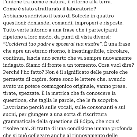
l’unione tra uomo e natura, il ritorno alla terra.
Come è stato strutturato il laboratorio?
Abbiamo suddiviso il testo di Sofocle in quattro
questioni: domande, comandi, improperi e risposte.
Tutto verte intorno a una frase che i partecipanti
ripetono a loro modo, da punti di vista diversi:
“Ucciderai tuo padre e sposerai tua madre”
. È una frase
che apre un eterno ritorno, è inestinguibile, circolare,
continua, lascia uno scarto che va sempre nuovamente
indagato. Siamo di fronte a un tormento. Cosa vuol dire?
Perché l’ho fatto? Non è il significato delle parole che
permette di capire, forse sono le lettere che, avendo
avuto un potere cosmogonico originale, vanno prese,
tirate, spezzate. È la metrica che fa conoscere la
questione, che taglia le parole, che le fa scoprire.
Lavoriamo perciò sulle vocali, sulle consonanti e sui
suoni, per giungere a una sorta di riscrittura
grammaticale della questione di Edipo, che non si
risolve mai. Si tratta di una condizione umana profonda
che si può collegare anche al rinnovamento delle