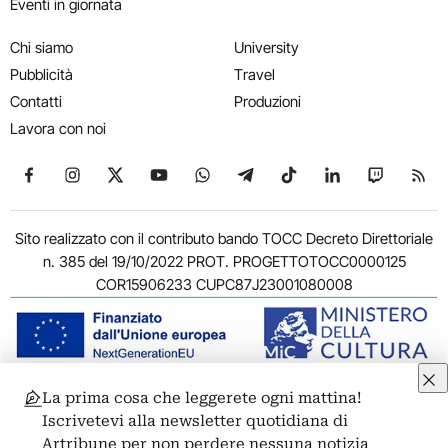
Eventi in giornata
Chi siamo
University
Pubblicità
Travel
Contatti
Produzioni
Lavora con noi
Seguici su Facebook
Seguici su Instagram
Seguici su X
Seguici su YouTube
Seguici su WhatsApp
Seguici su Telegram
Seguici su TikTok
Seguici su Link
Seguici su
Segui
Sito realizzato con il contributo bando TOCC Decreto Direttoriale
n. 385 del 19/10/2022 PROT. PROGETTOTOCC0000125
COR15906233 CUPC87J23001080008
La prima cosa che leggerete ogni mattina!
© 2011-2026 ARTRIBUNE srl – Corso Vittorio Emanuele II, 287 –
Iscrivetevi alla newsletter quotidiana di
00186 Roma - P.I. 11381581005
Artribune per non perdere nessuna notizia