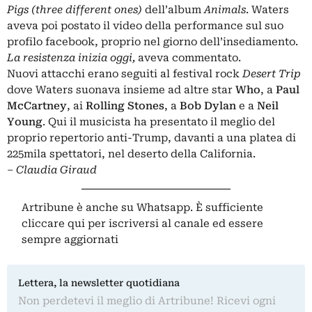
Pigs (three different ones)
dell’album
Animals
. Waters
aveva poi postato il video della performance sul suo
profilo facebook, proprio nel giorno dell’insediamento.
La resistenza inizia oggi,
aveva commentato.
Nuovi attacchi erano seguiti al festival rock
Desert Trip
dove Waters suonava insieme ad altre star
Who
, a
Paul
McCartney
, ai
Rolling Stones
, a
Bob Dylan
e a
Neil
Young
. Qui il musicista ha presentato il meglio del
proprio repertorio anti-Trump, davanti a una platea di
225mila spettatori, nel deserto della California.
– Claudia Giraud
Artribune è anche su Whatsapp. È sufficiente
cliccare qui
per iscriversi al canale ed essere
sempre aggiornati
Lettera, la newsletter quotidiana
Non perdetevi il meglio di Artribune! Ricevi ogni