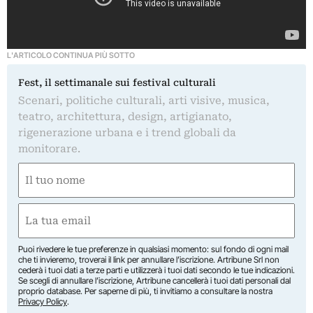
L'ARTICOLO CONTINUA PIÙ SOTTO
Fest, il settimanale sui festival culturali
Scenari, politiche culturali, arti visive, musica,
teatro, architettura, design, artigianato,
rigenerazione urbana e i trend globali da
monitorare.
Nome
(Required)
First
Email
(Required)
Puoi rivedere le tue preferenze in qualsiasi momento: sul fondo di ogni mail
che ti invieremo, troverai il link per annullare l’iscrizione. Artribune Srl non
cederà i tuoi dati a terze parti e utilizzerà i tuoi dati secondo le tue indicazioni.
Se scegli di annullare l’iscrizione, Artribune cancellerà i tuoi dati personali dal
proprio database. Per saperne di più, ti invitiamo a consultare la nostra
Privacy Policy
.