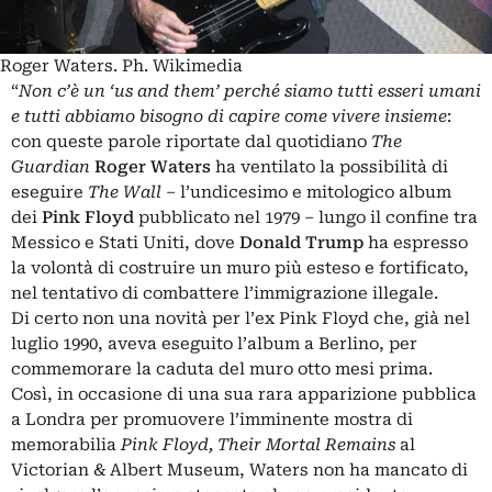
Roger Waters. Ph. Wikimedia
“
Non c’è un ‘us and them’ perché siamo tutti esseri umani
e tutti abbiamo bisogno di capire come vivere insieme
:
con queste parole riportate dal quotidiano
The
Guardian
Roger Waters
ha ventilato la possibilità di
eseguire
The Wall
– l’undicesimo e mitologico album
dei
Pink Floyd
pubblicato nel 1979 – lungo il confine tra
Messico e Stati Uniti, dove
Donald Trump
ha espresso
la volontà di costruire un muro più esteso e fortificato,
nel tentativo di combattere l’immigrazione illegale.
Di certo non una novità per l’ex Pink Floyd che, già nel
luglio 1990, aveva eseguito l’album a Berlino, per
commemorare la caduta del muro otto mesi prima.
Così, in occasione di una sua rara apparizione pubblica
a Londra per promuovere l’imminente mostra di
memorabilia
Pink Floyd, Their Mortal Remains
al
Victorian & Albert Museum, Waters non ha mancato di