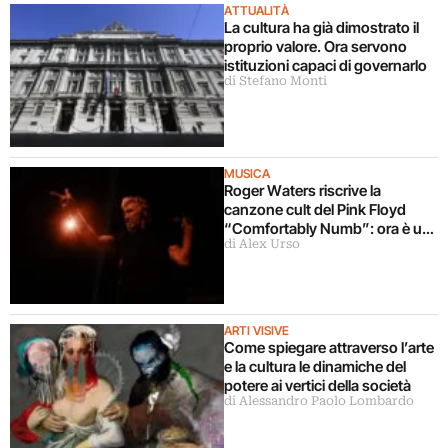
ATTUALITÀ
La cultura ha già dimostrato il
proprio valore. Ora servono
istituzioni capaci di governarlo
di Stefano Monti
MUSICA
Roger Waters riscrive la
canzone cult del Pink Floyd
“Comfortably Numb”: ora è un
di Alex Urso
inno per la Palestina
ARTI VISIVE
Come spiegare attraverso l’arte
e la cultura le dinamiche del
potere ai vertici della società
di Alessandro Paolo Lombardo