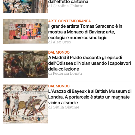
dall’effetto cartolina
di Carolina Chiatto
ARTE CONTEMPORANEA
Il grande artista Tomás Saraceno è in
mostra a Monaco di Baviera: arte,
ecologia e nuove cosmologie
di Alex Urso
DAL MONDO
A Madrid il Prado racconta gli episodi
dell’Odissea di Nolan usando i capolavori
della collezione
di Federica Lonati
DAL MONDO
L’Arazzo di Bayeux è al British Museum di
Londra. A portarcelo è stato un magnate
vicino a Israele
di Giulia Giaume