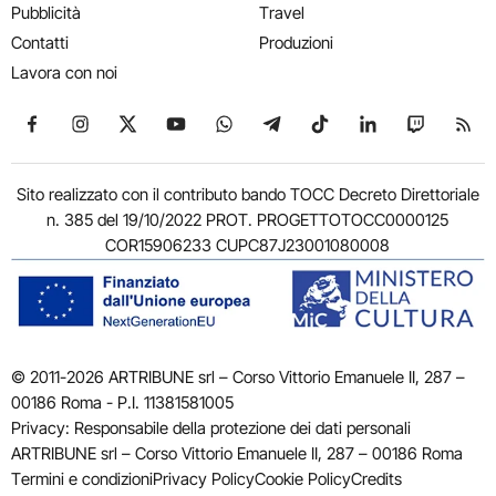
Pubblicità
Travel
Contatti
Produzioni
Lavora con noi
Seguici su Facebook
Seguici su Instagram
Seguici su X
Seguici su YouTube
Seguici su WhatsApp
Seguici su Telegram
Seguici su TikTok
Seguici su Link
Seguici su
Segui
Sito realizzato con il contributo bando TOCC Decreto Direttoriale
n. 385 del 19/10/2022 PROT. PROGETTOTOCC0000125
COR15906233 CUPC87J23001080008
© 2011-2026 ARTRIBUNE srl – Corso Vittorio Emanuele II, 287 –
00186 Roma - P.I. 11381581005
Privacy: Responsabile della protezione dei dati personali
ARTRIBUNE srl – Corso Vittorio Emanuele II, 287 – 00186 Roma
Termini e condizioni
Privacy Policy
Cookie Policy
Credits