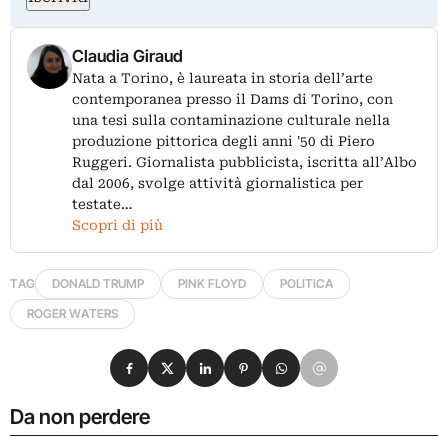
Claudia Giraud
Nata a Torino, è laureata in storia dell’arte
contemporanea presso il Dams di Torino, con
una tesi sulla contaminazione culturale nella
produzione pittorica degli anni '50 di Piero
Ruggeri. Giornalista pubblicista, iscritta all’Albo
dal 2006, svolge attività giornalistica per
testate…
Scopri di più
TAG
DONALD TRUMP
PINK FLOYD
POLITICA
ROGER WATERS
Condividi su Facebook
Condividi su X
Condividi su LinkedIn
Condividi su Pinterest
Condividi su WhatsApp
Condividi su Email
Da non perdere