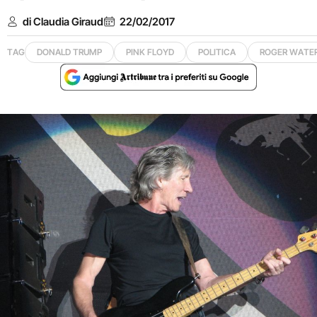
di Claudia Giraud
22/02/2017
TAG
DONALD TRUMP
PINK FLOYD
POLITICA
ROGER WATE