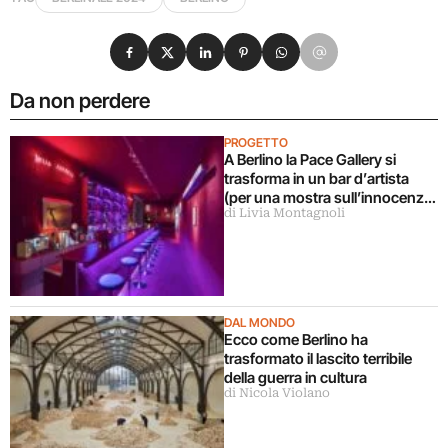
Condividi su Facebook
Condividi su X
Condividi su LinkedIn
Condividi su Pinterest
Condividi su WhatsApp
Condividi su Email
Da non perdere
PROGETTO
A Berlino la Pace Gallery si
trasforma in un bar d’artista
(per una mostra sull’innocenza
di Livia Montagnoli
perduta)
DAL MONDO
Ecco come Berlino ha
trasformato il lascito terribile
della guerra in cultura
di Nicola Violano