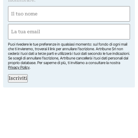
monitorare.
Nome
(Required)
First
Email
(Required)
Puoi rivedere le tue preferenze in qualsiasi momento: sul fondo di ogni mail
che ti invieremo, troverai il link per annullare l’iscrizione. Artribune Srl non
cederà i tuoi dati a terze parti e utilizzerà i tuoi dati secondo le tue indicazioni.
Se scegli di annullare l’iscrizione, Artribune cancellerà i tuoi dati personali dal
proprio database. Per saperne di più, ti invitiamo a consultare la nostra
Privacy Policy
.
Iscriviti