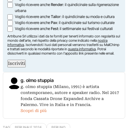
Voglio ricevere anche
Render
: il quindicinale sulla rigenerazione
urbana
Voglio ricevere anche
Tailor
: il quindicinale su moda e cultura
Voglio ricevere anche
Pax
: il quindicinale sul turismo culturale
Voglio ricevere anche
Fest
: il settimanale sui festival culturali
Artribune Srl utilizza i dati da te forniti per tenerti informato con regolarità sul
mondo dell'arte, nel rispetto della privacy come indicato nella
nostra
informativa
. Iscrivendoti i tuoi dati personali verranno trasferiti su MailChimp
e trattati secondo le modalità riportate in
questa informativa
. Potrai
disiscriverti in qualsiasi momento con l'apposito link presente nelle email.
Iscriviti
g. olmo stuppia
g. olmo stuppia (Milano, 1991) è artista
contemporaneo, autore e speaker radio. Nel 2017
fonda Cassata Drone Expanded Archive a
Palermo. Vive in Italia e in Francia.
Scopri di più
TAG
BERLINALE 2024
BERLINO