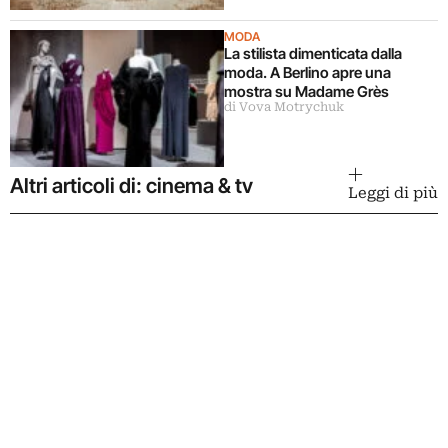
MODA
La stilista dimenticata dalla
moda. A Berlino apre una
mostra su Madame Grès
di Vova Motrychuk
Altri articoli di: cinema & tv
Leggi di più