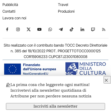
Pubblicità
Travel
Contatti
Produzioni
Lavora con noi
Seguici su Facebook
Seguici su Instagram
Seguici su X
Seguici su YouTube
Seguici su WhatsApp
Seguici su Telegram
Seguici su TikTok
Seguici su Link
Seguici su
Segui
Sito realizzato con il contributo bando TOCC Decreto Direttoriale
n. 385 del 19/10/2022 PROT. PROGETTOTOCC0000125
COR15906233 CUPC87J23001080008
La prima cosa che leggerete ogni mattina!
© 2011-2026 ARTRIBUNE srl – Corso Vittorio Emanuele II, 287 –
Iscrivetevi alla newsletter quotidiana di
00186 Roma - P.I. 11381581005
Artribune per non perdere nessuna notizia
Privacy: Responsabile della protezione dei dati personali
ARTRIBUNE srl – Corso Vittorio Emanuele II, 287 – 00186 Roma
Iscriviti alla newsletter
Termini e condizioni
Privacy Policy
Cookie Policy
Credits