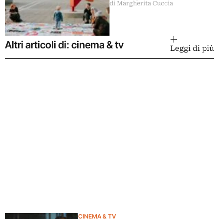
di Margherita Cuccia
a Maastricht
Altri articoli di: cinema & tv
Leggi di più
CINEMA & TV