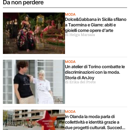
Da non perdere
MODA
Dolce&Gabbana in Sicilia sfilano
a Taormina e Giarre: abiti e
gioielli come opere d’arte
di Helga Marsala
MODA
Un atelier di Torino combatte le
discriminazioni con la moda.
Storia di AnJoy
di Erika del Prete
MODA
In Olanda la moda parla di
collettività e identità grazie a
due progetti culturali. Succede