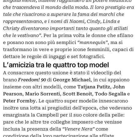
singolarmente, insieme raggiunsero un potere mediatico
che trascendeva il mondo della moda. Il loro prestigio era
tale che riuscirono a superare la fama dei marchi che
rappresentavano, e i nomi di Naomi, Cindy, Linda e
Christy diventarono importanti tanto quanto gli stilisti
che le vestivano”
. Per la prima volta le donne che sfilano
e posano non sono più semplici
“mannequin”
, ma si
trasformano in vere e proprie icone femminili, capaci di
dettare le regole di ingaggi e set fotografici.
L’amicizia tra le quattro top model
A consacrare questo unione è stato il videoclip del
brano
Freedom! 90
di
George Michael
, in cui appaiono
insieme con altri modelli, come
Tatjana Patitz
,
John
Pearson
,
Mario Sorrenti
,
Scott Benoit
,
Todo Segalla
e
Peter Formby.
Le quattro super modelle innescarono
inoltre una lotta ai pregiudizi dell’epoca, che vedevano
emarginata la Campbell per il suo colore della pelle:
pare che le altre tre colleghe imposero che venisse
inclusa la presenza della
“Venere Nera”
come
condizione della loro partecipazione alle sfilate.