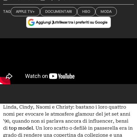
TAG
APPLE TV+
DOCUMENTARI
HBO
MODA
Linda, Cindy, Naomi e Christy: bastano i loro quattro
nomi per evocare le atmosfere glamour del jet set anni
’90, quando non si parlava ancora di influencer, bensì
di
top model
. Un loro scatto o defilè in passerella era in
grado di rendere una copertina da collezione e una