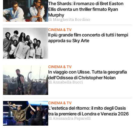
The Shards: il romanzo di Bret Easton
Ellis diventa un thriller firmato Ryan
Murphy
di Margherita Bordino
CINEMA & TV
Il più grande film concerto di tutti i tempi
approda su Sky Arte
CINEMA & TV
In viaggio con Ulisse. Tutta la geografia
dell’Odissea di Christopher Nolan
di Annabella Bucci
CINEMA & TV
L’estetica del ritorno: il mito degli Oasis
tra la premiere di Londra e Venezia 2026
di Alessandra Paparelli