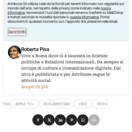
Artribune Srl utilizza i dati da te forniti per tenerti informato con regolarità sul
mondo dell'arte, nel rispetto della privacy come indicato nella
nostra
informativa
. Iscrivendoti i tuoi dati personali verranno trasferiti su MailChimp
e trattati secondo le modalità riportate in
questa informativa
. Potrai
disiscriverti in qualsiasi momento con l'apposito link presente nelle email.
Iscriviti
Roberta Pisa
Vive a Roma dove si è laureata in Scienze
politiche e Relazioni internazionali. Da sempre si
occupa di cultura e comunicazione digitale. Dal
2015 è pubblicista e per Artribune segue le
attività social.
Scopri di più
TAG
APPLE TV+
DOCUMENTARI
HBO
MODA
Condividi su Facebook
Condividi su X
Condividi su LinkedIn
Condividi su Pinterest
Condividi su WhatsApp
Condividi su Email