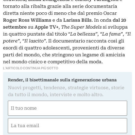
tornato alla ribalta grazie alla serie documentaria
diretta niente poco di meno che dal premio Oscar
Roger Ross Williams
e da
Larissa Bills
. In onda
dal 20
settembre
su
Apple TV+
,
The Super Models
si sviluppa
in quattro puntate dal titolo
“La bellezza”
,
“La fama”
,
“Il
potere”
,
“Il lascito”
. Il documentario racconta così gli
esordi di quattro adolescenti, provenienti da diverse
parti del mondo, che stringono un legame di amicizia
nel mondo cinico e competitivo della moda.
L'ARTICOLO CONTINUA PIÙ SOTTO
Render, il bisettimanale sulla rigenerazione urbana
Nuovi progetti, tendenze, strategie virtuose, storie
da tutto il mondo, interviste e molto altro.
Nome
(Obbligatorio)
Nome
Email
(Obbligatorio)