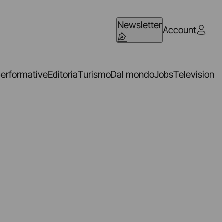
Newsletter
Account
performative
Editoria
Turismo
Dal mondo
Jobs
Television