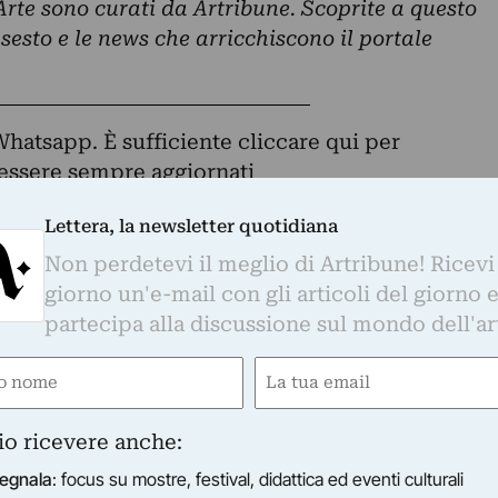
 Arte sono curati da Artribune. Scoprite a questo
insesto e le news che arricchiscono il portale
Whatsapp. È sufficiente
cliccare qui
per
d essere sempre aggiornati
Lettera, la newsletter quotidiana
Non perdetevi il meglio di Artribune! Ricevi
otidiana
giorno un'e-mail con gli articoli del giorno 
partecipa alla discussione sul mondo dell'ar
o di Artribune! Ricevi ogni giorno un'e-mail con 
partecipa alla discussione sul mondo dell'arte.
e
Email
Email
ired)
(Required)
(Required)
io ricevere anche:
s su mostre, festival, didattica ed eventi culturali
egnala
: focus su mostre, festival, didattica ed eventi culturali