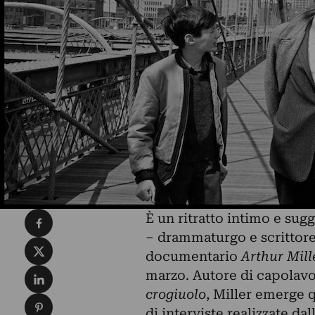
Condividi su Facebook
È un ritratto intimo e sug
– drammaturgo e scrittore 
Condividi su X
documentario
Arthur Mill
Condividi su LinkedIn
marzo. Autore di capolav
crogiuolo
, Miller emerge 
Condividi su Pinterest
di interviste realizzate dal