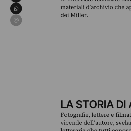
Condividi su WhatsApp
materiali d’archivio che ap
dei Miller.
Condividi su Email
LA STORIA DI
Fotografie, lettere e filma
vicende dell’autore,
svela
letteraria che tutti cono