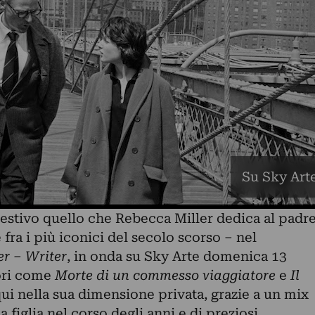
Su Sky Arte
gestivo quello che Rebecca Miller dedica al padr
fra i più iconici del secolo scorso – nel
er – Writer
, in onda su Sky Arte domenica 13
ori come
Morte di un commesso viaggiatore
e
Il
qui nella sua dimensione privata, grazie a un mix
la figlia nel corso degli anni e di preziosi