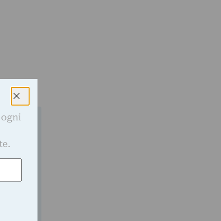
 ogni
e
te.
gli