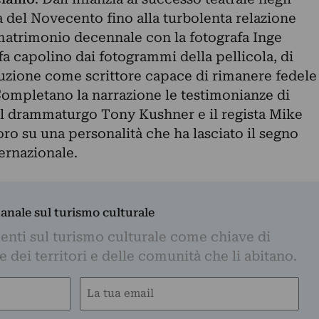
 del Novecento fino alla turbolenta relazione
atrimonio decennale con la fotografa Inge
 fa capolino dai fotogrammi della pellicola, di
luzione come scrittore capace di rimanere fedele
. Completano la narrazione le testimonianze di
 il drammaturgo Tony Kushner e il regista Mike
 loro su una personalità che ha lasciato il segno
ernazionale.
manale sul turismo culturale
nti sul turismo culturale come chiave di
dei territori e delle comunità che li abitano.
Email
(Required)