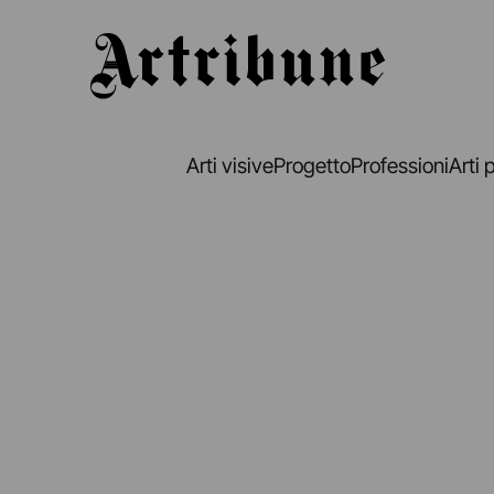
Artribune
Arti visive
Progetto
Professioni
Arti 