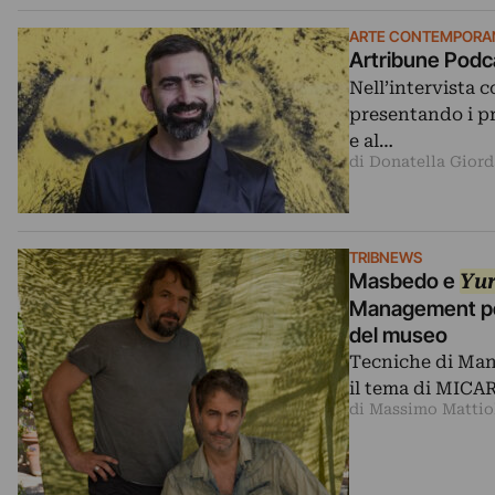
ARTE CONTEMPORA
Artribune Podc
Nell’intervista c
presentando i pr
e al…
di Donatella Gior
TRIBNEWS
Masbedo e
Yur
Management per
del museo
Tecniche di Man
il tema di MICAR
di Massimo Mattio