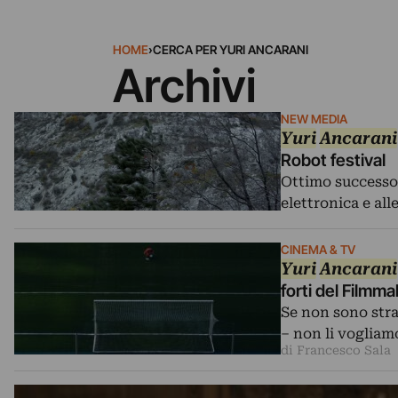
HOME
›
CERCA PER YURI ANCARANI
Archivi
NEW MEDIA
Yuri
Ancarani
Robot festival
Ottimo successo 
elettronica e alle
CINEMA & TV
Yuri
Ancarani
forti del Filmm
Se non sono stra
– non li vogliam
di Francesco Sala