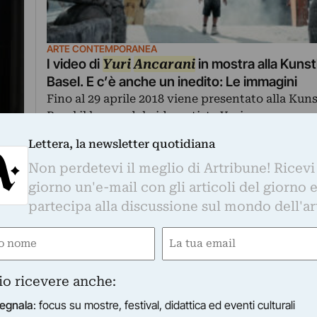
ARTE CONTEMPORANEA
I video di
Yuri
Ancarani
in mostra alla Kunst
Basel. E c’è anche un inedito: Le immagini
Fino al 29 aprile 2018 viene presentato alla Kun
Basel il lavoro del videoartista Yuri…
di Valentina Poli
Lettera, la newsletter quotidiana
Non perdetevi il meglio di Artribune! Ricevi
giorno un'e-mail con gli articoli del giorno 
partecipa alla discussione sul mondo dell'ar
e
Email
ired)
(Required)
io ricevere anche:
egnala
: focus su mostre, festival, didattica ed eventi culturali