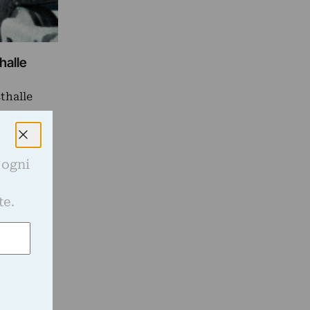
halle
sthalle
 ogni
e
te.