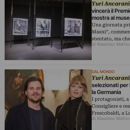
Yuri
Ancarani
vincerà il Prem
mostra al mus
Una giornata pri
Maxxi”, commenta
stentato, ma ch
di Massimo Mattio
DAL MONDO
Yuri
Ancarani
selezionati per 
la Germania
I protagonisti, a
Consigliere e re
Frescobaldi, a L
di Massimo Mattio