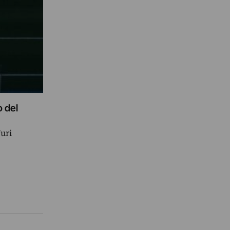
o del
Yuri