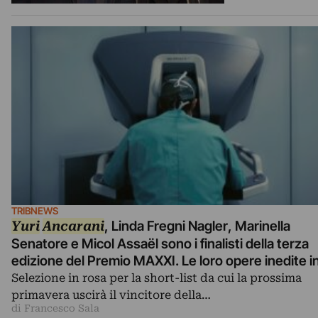
TRIBNEWS
Yuri
Ancarani
, Linda Fregni Nagler, Marinella
Senatore e Micol Assaël sono i finalisti della terza
edizione del Premio MAXXI. Le loro opere inedite i
mostra a primavera nel museo romano, che acquis
Selezione in rosa per la short-list da cui la prossima
quella vincente
primavera uscirà il vincitore della…
di Francesco Sala