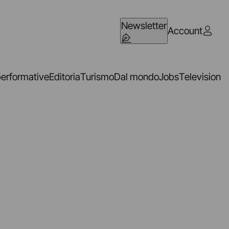
Newsletter
Account
performative
Editoria
Turismo
Dal mondo
Jobs
Television