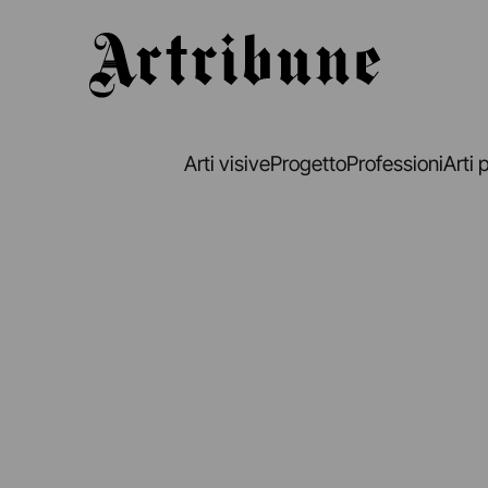
Artribune
Arti visive
Progetto
Professioni
Arti 