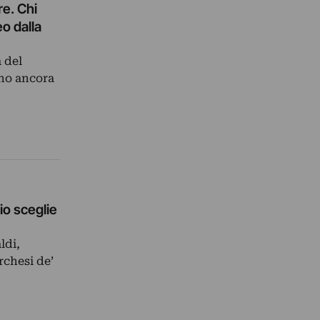
re. Chi
o dalla
 del
ano ancora
io sceglie
ldi,
rchesi de’