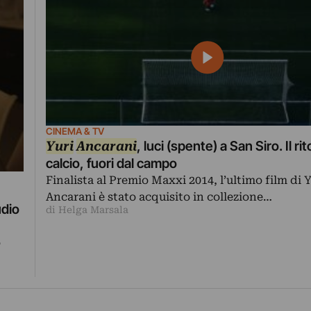
CINEMA & TV
Yuri
Ancarani
, luci (spente) a San Siro. Il rit
calcio, fuori dal campo
Finalista al Premio Maxxi 2014, l’ultimo film di 
Ancarani è stato acquisito in collezione…
udio
di Helga Marsala
o