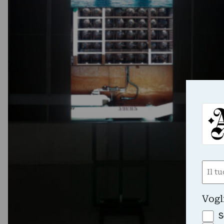
Nom
(Requ
First
Vogl
S