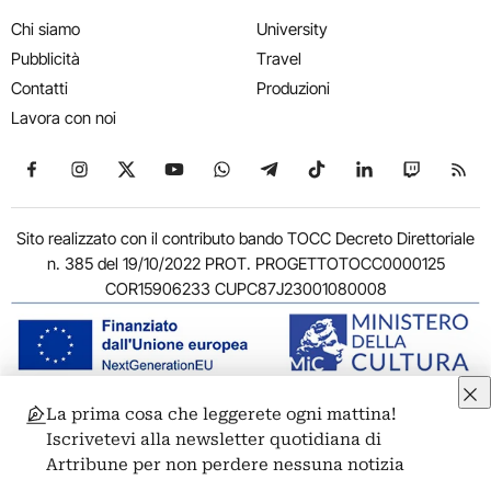
Chi siamo
University
Pubblicità
Travel
Contatti
Produzioni
Lavora con noi
Seguici su Facebook
Seguici su Instagram
Seguici su X
Seguici su YouTube
Seguici su WhatsApp
Seguici su Telegram
Seguici su TikTok
Seguici su Link
Seguici su
Segui
Sito realizzato con il contributo bando TOCC Decreto Direttoriale
n. 385 del 19/10/2022 PROT. PROGETTOTOCC0000125
COR15906233 CUPC87J23001080008
La prima cosa che leggerete ogni mattina!
© 2011-2026 ARTRIBUNE srl – Corso Vittorio Emanuele II, 287 –
Iscrivetevi alla newsletter quotidiana di
00186 Roma - P.I. 11381581005
Artribune per non perdere nessuna notizia
Privacy: Responsabile della protezione dei dati personali