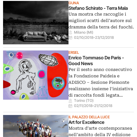
GUNA
Stefano Schirato - Terra Mala
Una mostra che raccoglie i
migliori scatti dell’autore sul
dramma della terra dei fuochi.
Milano (MI)
02/10/2018
–
23/12/2018
ERSEL
Enrico Tommaso De Paris -
Good News
Per il sesto anno consecutivo
la Fondazione Paideia e
ADISCO – Sezione Piemonte
realizzano insieme l’iniziativa
di raccolta fondi legata…
Torino (TO)
02/11/2018
–
21/12/2018
IL PALAZZO DELLA LUCE
Art for Excellence
Mostra d’arte contemporanea
nell’ambito della IV edizione