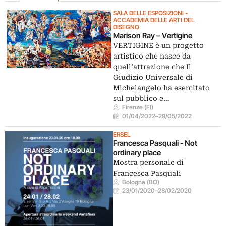
SALA DELLE ESPOSIZIONI -
ACCADEMIA DELLE ARTI DEL
DISEGNO
Marison Ray – Vertigine
VERTIGINE è un progetto
artistico che nasce da
quell’attrazione che Il
Giudizio Universale di
Michelangelo ha esercitato
sul pubblico e…
Firenze (FI)
01/04/2022
–
29/05/2022
ERSEL
Francesca Pasquali - Not
ordinary place
Mostra personale di
Francesca Pasquali
Bologna (BO)
23/01/2020
–
28/02/2020