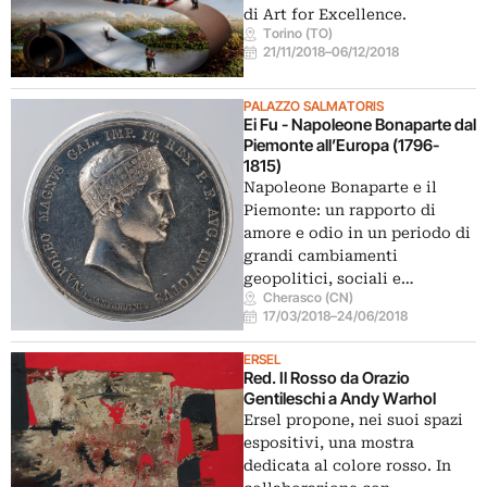
di Art for Excellence.
Torino (TO)
21/11/2018
–
06/12/2018
PALAZZO SALMATORIS
Ei Fu - Napoleone Bonaparte dal
Piemonte all’Europa (1796-
1815)
Napoleone Bonaparte e il
Piemonte: un rapporto di
amore e odio in un periodo di
grandi cambiamenti
geopolitici, sociali e…
Cherasco (CN)
17/03/2018
–
24/06/2018
ERSEL
Red. Il Rosso da Orazio
Gentileschi a Andy Warhol
Ersel propone, nei suoi spazi
espositivi, una mostra
dedicata al colore rosso. In