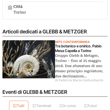
Città
Torino
Articoli dedicati a GLEBB & METZGER
ARTE CONTEMPORANEA
Tra botanico e onirico. Pablo
Mesa Capella a Torino
Gruppo Glebb & Metzger,
Torino ‒ fino al 25 maggio
2018. Due sfumature di uno
stesso principio regolatore;
due declinazioni…
di Federica Maria Giallombardo
Eventi di GLEBB & METZGER
Tutti
Terminati
In corso
Futuri