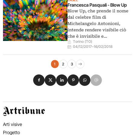
Francesca Pasquali - Blow Up
Blow Up, che prende il nome
dal celebre film di
Michelangelo Antonioni,
intende rendere visibile ciò
che è invisibile e…
Torino (TO)
04/12/2017
–
16/02/2018
Navigazione eventi
1
2
3
Pagina successiva
Condividi su Facebook
Condividi su X
Condividi su LinkedIn
Condividi su Pinterest
Condividi su WhatsApp
Condividi su Email
Artribune
Arti visive
Progetto