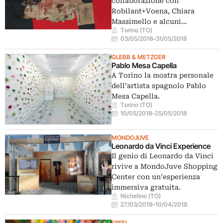
collaborazione con
Robilant+Voena, Chiara
Massimello e alcuni…
Torino (TO)
03/05/2018
–
31/05/2018
GLEBB & METZGER
Pablo Mesa Capella
A Torino la mostra personale
dell’artista spagnolo Pablo
Mesa Capella.
Torino (TO)
10/05/2018
–
25/05/2018
MONDOJUVE
Leonardo da Vinci Experience
Il genio di Leonardo da Vinci
rivive a MondoJuve Shopping
Center con un’esperienza
immersiva gratuita.
Nichelino (TO)
27/03/2018
–
10/04/2018
ERSEL