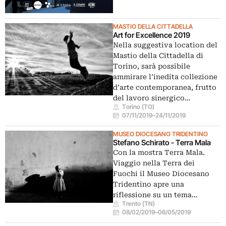
MASTIO DELLA CITTADELLA
Art for Excellence 2019
Nella suggestiva location del
Mastio della Cittadella di
Torino, sarà possibile
ammirare l’inedita collezione
d’arte contemporanea, frutto
del lavoro sinergico…
Torino (TO)
07/11/2019
–
24/11/2019
MUSEO DIOCESANO TRIDENTINO
Stefano Schirato - Terra Mala
Con la mostra Terra Mala.
Viaggio nella Terra dei
Fuochi il Museo Diocesano
Tridentino apre una
riflessione su un tema…
Trento (TN)
08/02/2019
–
06/05/2019