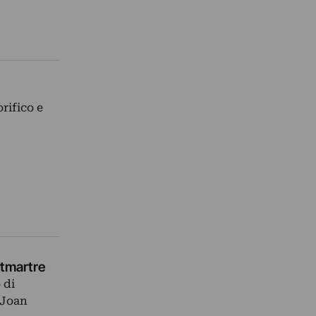
orifico e
ntmartre
 di
 Joan