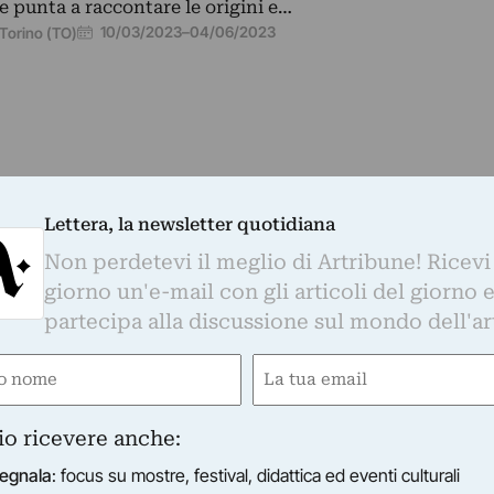
e punta a raccontare le origini e…
10/03/2023
–
04/06/2023
Torino (TO)
Lettera, la newsletter quotidiana
Non perdetevi il meglio di Artribune! Ricevi
giorno un'e-mail con gli articoli del giorno 
partecipa alla discussione sul mondo dell'ar
e
Email
gatorio)
(Obbligatorio)
STIO DELLA CITTADELLA
io ricevere anche:
i Wanlin
 opere dell’artista cinese Cai Wanlin, ospitate in un’area 
egnala
: focus su mostre, festival, didattica ed eventi culturali