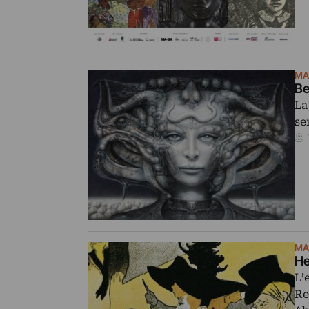
MA
Be
La
se
MA
He
L’
Re