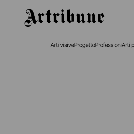
Artribune
Arti visive
Progetto
Professioni
Arti 