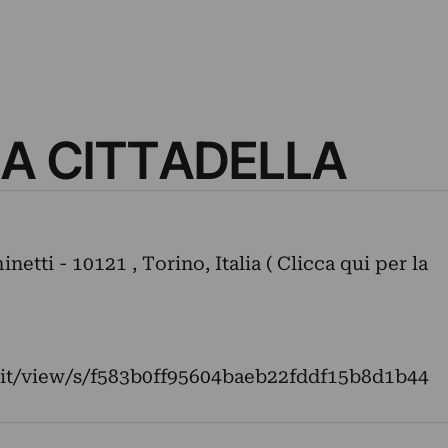
A CITTADELLA
etti - 10121 , Torino, Italia ( Clicca qui per la
it/view/s/f583b0ff95604baeb22fddf15b8d1b44