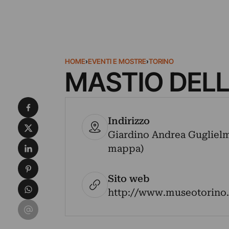
HOME
›
EVENTI E MOSTRE
›
TORINO
MASTIO DELL
Condividi su Facebook
Indirizzo
Condividi su X
Giardino Andrea Guglielmin
Condividi su LinkedIn
mappa)
Condividi su Pinterest
Sito web
Condividi su WhatsApp
http://www.museotorino.
Condividi su Email