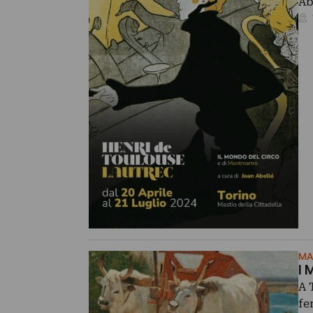
Ab
MA
I 
A 
fe