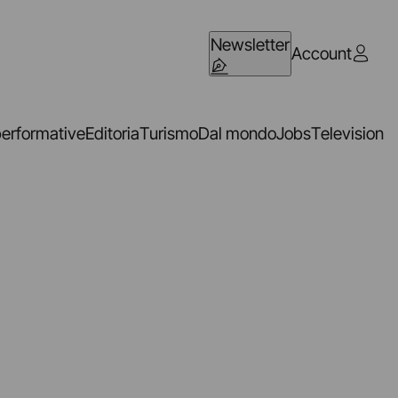
Newsletter
Account
performative
Editoria
Turismo
Dal mondo
Jobs
Television