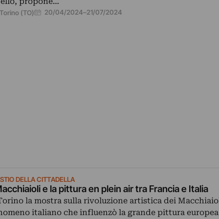
elló, propone…
20/04/2024
–
21/07/2024
Torino (TO)
STIO DELLA CITTADELLA
Macchiaioli e la pittura en plein air tra Francia e Italia
Torino la mostra sulla rivoluzione artistica dei Macchiaio
nomeno italiano che influenzò la grande pittura europea