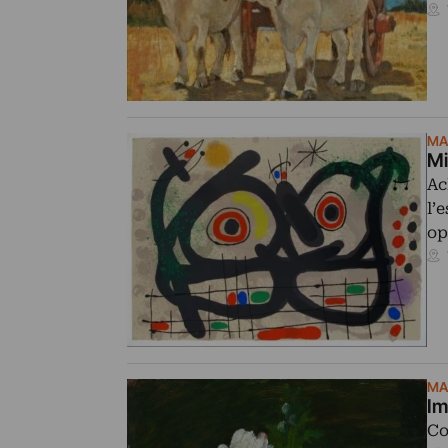
MA
Mi
Ac
l’
op
MA
Im
Co