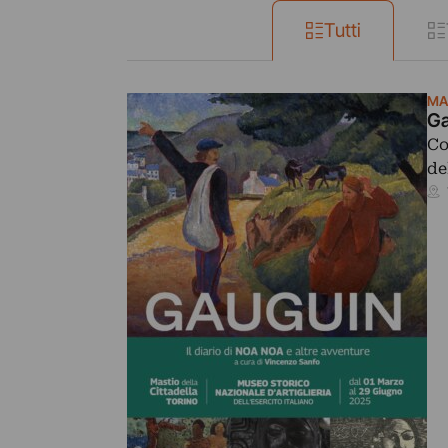
Tutti
MA
Ga
Co
de