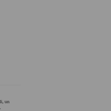
li, un
.