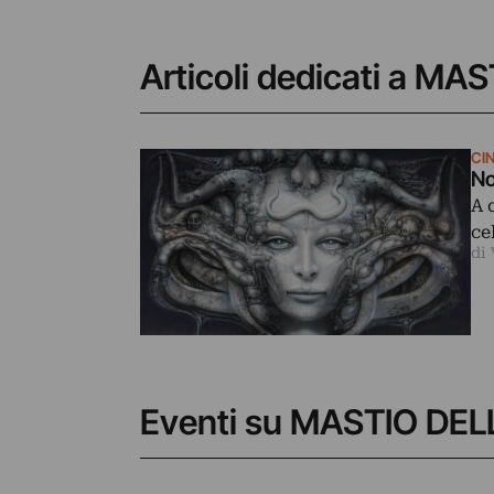
Articoli dedicati a M
CI
No
A 
ce
di
Eventi su MASTIO DE