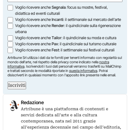
Opzioni
Voglio ricevere anche
Segnala
: focus su mostre, festival,
didattica ed eventi culturali
Voglio ricevere anche
Incanti
: il settimanale sul mercato dell'arte
Voglio ricevere anche
Render
: il quindicinale sulla rigenerazione
urbana
Voglio ricevere anche
Tailor
: il quindicinale su moda e cultura
Voglio ricevere anche
Pax
: il quindicinale sul turismo culturale
Voglio ricevere anche
Fest
: il settimanale sui festival culturali
Artribune Srl utilizza i dati da te forniti per tenerti informato con regolarità sul
mondo dell'arte, nel rispetto della privacy come indicato nella
nostra
informativa
. Iscrivendoti i tuoi dati personali verranno trasferiti su MailChimp
e trattati secondo le modalità riportate in
questa informativa
. Potrai
disiscriverti in qualsiasi momento con l'apposito link presente nelle email.
Iscriviti
Redazione
Artribune è una piattaforma di contenuti e
servizi dedicata all’arte e alla cultura
contemporanea, nata nel 2011 grazie
all’esperienza decennale nel campo dell’editoria,