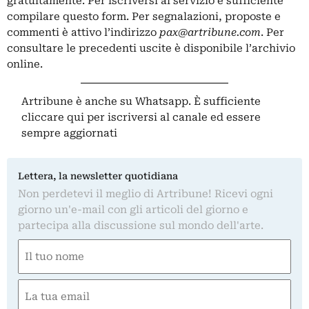
gratuitamente. Per iscriversi al servizio è sufficiente
compilare
questo form
. Per segnalazioni, proposte e
commenti è attivo l’indirizzo
pax@artribune.com
. Per
consultare le precedenti uscite è disponibile
l’archivio
online
.
Artribune è anche su Whatsapp. È sufficiente
cliccare qui
per iscriversi al canale ed essere
sempre aggiornati
Lettera, la newsletter quotidiana
Non perdetevi il meglio di Artribune! Ricevi ogni
giorno un'e-mail con gli articoli del giorno e
partecipa alla discussione sul mondo dell'arte.
Nome
(Obbligatorio)
Nome
Email
(Obbligatorio)