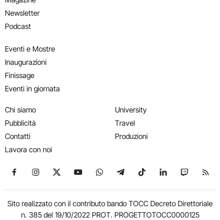
Newsletter
Podcast
Eventi e Mostre
Inaugurazioni
Finissage
Eventi in giornata
Chi siamo
University
Pubblicità
Travel
Contatti
Produzioni
Lavora con noi
Seguici su Facebook
Seguici su Instagram
Seguici su X
Seguici su YouTube
Seguici su WhatsApp
Seguici su Telegram
Seguici su TikTok
Seguici su Link
Seguici su
Segui
Sito realizzato con il contributo bando TOCC Decreto Direttoriale
n. 385 del 19/10/2022 PROT. PROGETTOTOCC0000125