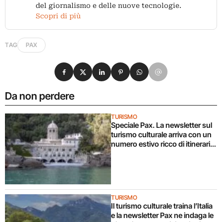
del giornalismo e delle nuove tecnologie.
Scopri di più
TAG
PAX
Condividi su Facebook
Condividi su X
Condividi su LinkedIn
Condividi su Pinterest
Condividi su WhatsApp
Condividi su Email
Da non perdere
TURISMO
Speciale Pax. La newsletter sul
turismo culturale arriva con un
numero estivo ricco di itinerari e
suggerimenti di viaggio
TURISMO
Il turismo culturale traina l’Italia
e la newsletter Pax ne indaga le