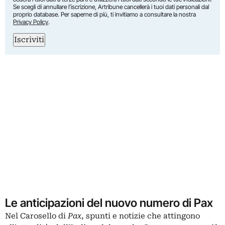
Se scegli di annullare l’iscrizione, Artribune cancellerà i tuoi dati personali dal
proprio database. Per saperne di più, ti invitiamo a consultare la nostra
Privacy Policy
.
Iscriviti
Le anticipazioni del nuovo numero di Pax
Nel Carosello di
Pax
, spunti e notizie che attingono