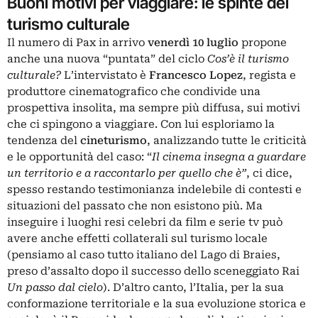
Buoni motivi per viaggiare: le spinte del
turismo culturale
Il numero di Pax in arrivo
venerdì 10 luglio
propone
anche una nuova “puntata” del ciclo
Cos’è il turismo
culturale?
L’intervistato è
Francesco Lopez
, regista e
produttore cinematografico che condivide una
prospettiva insolita, ma sempre più diffusa, sui motivi
che ci spingono a viaggiare. Con lui esploriamo la
tendenza del
cineturismo
, analizzando tutte le criticità
e le opportunità del caso: “
Il cinema insegna a guardare
un territorio e a raccontarlo per quello che è”
, ci dice,
spesso restando testimonianza indelebile di contesti e
situazioni del passato che non esistono più. Ma
inseguire i luoghi resi celebri da film e serie tv può
avere anche effetti collaterali sul turismo locale
(pensiamo al caso tutto italiano del Lago di Braies,
preso d’assalto dopo il successo dello sceneggiato Rai
Un passo dal cielo
). D’altro canto, l’Italia, per la sua
conformazione territoriale e la sua evoluzione storica e