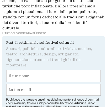
sociale, è il Paese ideale per godere di destinazioni
turistiche poco inflazionate. E allora riprendiamo a
esplorare i
piccoli musei
fuori dalle principali rotte,
stavolta con un focus dedicato alle tradizioni artigianali
dei diversi territori, al cuore della loro identità
culturale.
L'ARTICOLO CONTINUA PIÙ SOTTO
Fest, il settimanale sui festival culturali
Scenari, politiche culturali, arti visive, musica,
teatro, architettura, design, artigianato,
rigenerazione urbana e i trend globali da
monitorare.
Nome
(Obbligatorio)
Nome
Email
(Obbligatorio)
Puoi rivedere le tue preferenze in qualsiasi momento: sul fondo di ogni mail
che ti invieremo, troverai il link per annullare l’iscrizione. Artribune Srl non
cederà i tuoi dati a terze parti e utilizzerà i tuoi dati secondo le tue indicazioni.