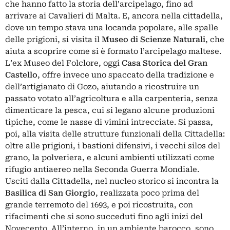
che hanno fatto la storia dell’arcipelago, fino ad
arrivare ai Cavalieri di Malta. E, ancora nella cittadella,
dove un tempo stava una locanda popolare, alle spalle
delle prigioni, si visita il
Museo di Scienze Naturali
, che
aiuta a scoprire come si è formato l’arcipelago maltese.
L’ex Museo del Folclore, oggi
Casa Storica del Gran
Castello
, offre invece uno spaccato della tradizione e
dell’artigianato di Gozo, aiutando a ricostruire un
passato votato all’agricoltura e alla carpenteria, senza
dimenticare la pesca, cui si legano alcune produzioni
tipiche, come le nasse di vimini intrecciate. Si passa,
poi, alla visita delle strutture funzionali della Cittadella:
oltre alle prigioni, i bastioni difensivi, i vecchi silos del
grano, la polveriera, e alcuni ambienti utilizzati come
rifugio antiaereo nella Seconda Guerra Mondiale.
Usciti dalla Cittadella, nel nucleo storico si incontra la
Basilica di San Giorgio
, realizzata poco prima del
grande terremoto del 1693, e poi ricostruita, con
rifacimenti che si sono succeduti fino agli inizi del
Novecento. All’interno, in un ambiente barocco, sono