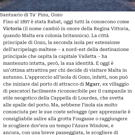
Santuario di Ta' Pinu, Gozo
Fino al 1897 è stata Rabat, oggi tutti la conoscono come
Victoria
(il nome cambiò in onore della Regina Vittoria,
quando
Malta
era colonia britannica). La città
principale di
Gozo
, la seconda isola per estensione
dell’arcipelago maltese – a nord-est della destinazione
principale che ospita la capitale Valletta – ha
mantenuto intatta, però, la sua identità. E oggi è
un’ottima attrattiva per chi decide di visitare Malta in
autunno. L’approccio all’isola di Gozo, infatti, non può
che iniziare dal porto di attracco di
Mgarr
, ex villaggio
di pescatori facilmente riconoscibile per il campanile in
stile neogotico della Cappella di Lourdes, che svetta
alle spalle del porto. Ma, sebbene l’isola sia molto
conosciuta per le sue coste selvagge (per apprezzarle è
consigliabile salire alla grotta Fougasse o raggiungere
le scogliere dov’era un tempo l’Azure Window, e
ancora, con una breve passeggiata, le scogliere di