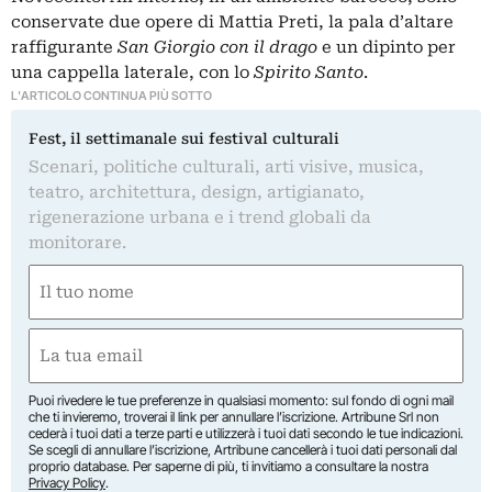
conservate due opere di
Mattia Preti
, la pala d’altare
raffigurante
San Giorgio con il drago
e un dipinto per
una cappella laterale, con lo
Spirito Santo
.
L'ARTICOLO CONTINUA PIÙ SOTTO
Fest, il settimanale sui festival culturali
Scenari, politiche culturali, arti visive, musica,
teatro, architettura, design, artigianato,
rigenerazione urbana e i trend globali da
monitorare.
Nome
(Required)
First
Email
(Required)
Puoi rivedere le tue preferenze in qualsiasi momento: sul fondo di ogni mail
che ti invieremo, troverai il link per annullare l’iscrizione. Artribune Srl non
cederà i tuoi dati a terze parti e utilizzerà i tuoi dati secondo le tue indicazioni.
Se scegli di annullare l’iscrizione, Artribune cancellerà i tuoi dati personali dal
proprio database. Per saperne di più, ti invitiamo a consultare la nostra
Privacy Policy
.