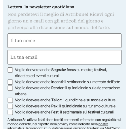
Lettera, la newsletter quotidiana
Non perdetevi il meglio di Artribune! Ricevi ogni
giorno un'e-mail con gli articoli del giorno e
partecipa alla discussione sul mondo dell'arte.
Nome
(Required)
First
Email
(Required)
Opzioni
Voglio ricevere anche
Segnala
: focus su mostre, festival,
didattica ed eventi culturali
Voglio ricevere anche
Incanti
: il settimanale sul mercato dell'arte
Voglio ricevere anche
Render
: il quindicinale sulla rigenerazione
urbana
Voglio ricevere anche
Tailor
: il quindicinale su moda e cultura
Voglio ricevere anche
Pax
: il quindicinale sul turismo culturale
Voglio ricevere anche
Fest
: il settimanale sui festival culturali
Artribune Srl utilizza i dati da te forniti per tenerti informato con regolarità sul
mondo dell'arte, nel rispetto della privacy come indicato nella
nostra
informativa
. Iscrivendoti i tuoi dati personali verranno trasferiti su MailChimp