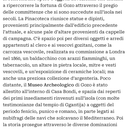
a ripercorrere la fortuna di Gozo attraverso il pregio
delle committenze che si sono succedute sull’isola nei
secoli. La Pinacoteca riunisce statue e dipinti,
provenienti principalmente dall’edificio precedente
l’attuale, e alcune pale d’altare provenienti da cappelle
di campagna. C’è spazio poi per diversi oggetti e arredi
appartenuti al clero e ai vescovi gozitani, come la
carrozza vescovile, realizzata su commissione a Londra
nel 1860, un baldacchino con arazzi fiamminghi, un
tabernacolo, un altare in pietra locale, mitre e vesti
vescovili, e un’esposizione di ceramiche locali; ma
anche una preziosa collezione d’argenteria. Poco
distante, il
Museo Archeologico
di Gozo è stato
allestito all’interno di Casa Bondi, e spazia dai reperti
dei primi insediamenti rinvenuti sull’isola (con molte
testimonianze dal tempio di Ggantija) a oggetti del
periodo fenicio, punico e romano, in parte legati ai
nubifragi delle navi che solcavano il Mediterraneo. Poi
la storia prosegue attraverso le diverse dominazioni