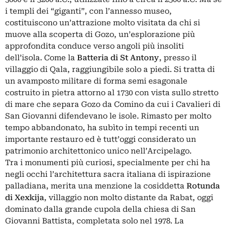
i templi dei “giganti”, con l’annesso museo,
costituiscono un’attrazione molto visitata da chi si
muove alla scoperta di Gozo, un’esplorazione più
approfondita conduce verso angoli più insoliti
dell’isola. Come la
Batteria di St Antony
, presso il
villaggio di Qala, raggiungibile solo a piedi. Si tratta di
un avamposto militare di forma semi esagonale
costruito in pietra attorno al 1730 con vista sullo stretto
di mare che separa Gozo da Comino da cui i Cavalieri di
San Giovanni difendevano le isole. Rimasto per molto
tempo abbandonato, ha subìto in tempi recenti un
importante restauro ed è tutt’oggi considerato un
patrimonio architettonico unico nell’Arcipelago.
Tra i monumenti più curiosi, specialmente per chi ha
negli occhi l’architettura sacra italiana di ispirazione
palladiana, merita una menzione la cosiddetta
Rotunda
di Xexkija
, villaggio non molto distante da Rabat, oggi
dominato dalla grande cupola della chiesa di San
Giovanni Battista, completata solo nel 1978. La