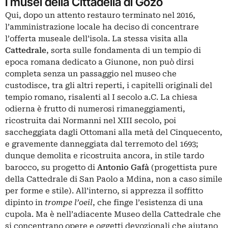
I musei della Cittadella di Gozo
Qui, dopo un attento restauro terminato nel 2016,
l’amministrazione locale ha deciso di concentrare
l’offerta museale dell’isola. La stessa visita alla
Cattedrale
, sorta sulle fondamenta di un tempio di
epoca romana dedicato a Giunone, non può dirsi
completa senza un passaggio nel museo che
custodisce, tra gli altri reperti, i capitelli originali del
tempio romano, risalenti al I secolo a.C. La chiesa
odierna è frutto di numerosi rimaneggiamenti,
ricostruita dai Normanni nel XIII secolo, poi
saccheggiata dagli Ottomani alla metà del Cinquecento,
e gravemente danneggiata dal terremoto del 1693;
dunque demolita e ricostruita ancora, in stile tardo
barocco, su progetto di
Antonio Gafà
(progettista pure
della Cattedrale di San Paolo a Mdina, non a caso simile
per forme e stile). All’interno, si apprezza il soffitto
dipinto in
trompe l’oeil
, che finge l’esistenza di una
cupola. Ma è nell’adiacente Museo della Cattedrale che
si concentrano opere e oggetti devozionali che aiutano