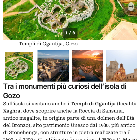
1 / 6
Templi di Ggantija, Gozo
Tra i monumenti più curiosi dell’isola di
Gozo
Sull’isola si visitano anche i
Templi di Ggantija
(località
Xaghra, dove scoprire anche la Roccia di Sansuna,
antico megalite, in origine parte di una dolmen dell’Età
del Bronzo), sito patrimonio Unesco dal 1980, più antico
di
Stonehenge
, con strutture in pietra realizzate tra il
3600 e il 3200 a.C., utilizzate fino a circa il 2500 a.C. Ma se