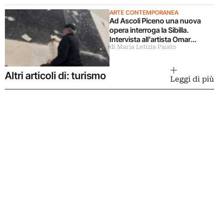
ARTE CONTEMPORANEA
Ad Ascoli Piceno una nuova
opera interroga la Sibilla.
Intervista all’artista Omar
di Maria Letizia Paiato
Galliani
Altri articoli di: turismo
Leggi di più