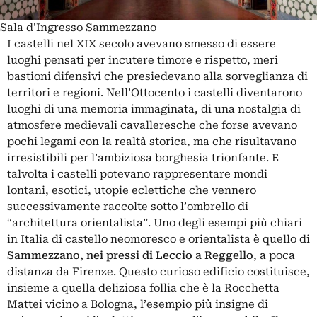
Sala d'Ingresso Sammezzano
I castelli nel XIX secolo avevano smesso di essere
luoghi pensati per incutere timore e rispetto, meri
bastioni difensivi che presiedevano alla sorveglianza di
territori e regioni. Nell’Ottocento i castelli diventarono
luoghi di una memoria immaginata, di una nostalgia di
atmosfere medievali cavalleresche che forse avevano
pochi legami con la realtà storica, ma che risultavano
irresistibili per l’ambiziosa borghesia trionfante. E
talvolta i castelli potevano rappresentare mondi
lontani, esotici, utopie eclettiche che vennero
successivamente raccolte sotto l’ombrello di
“architettura orientalista”. Uno degli esempi più chiari
in Italia di castello neomoresco e orientalista è quello di
Sammezzano, nei pressi di Leccio a Reggello
, a poca
distanza da Firenze. Questo curioso edificio costituisce,
insieme a quella deliziosa follia che è la
Rocchetta
Mattei
vicino a Bologna, l’esempio più insigne di