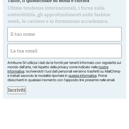
Tailor, il quindicinale su moda e cultura
Ultime tendenze internazionali, i focus sulla
sostenibilità, gli approfondimenti sulle fashion
week, le carriere e la formazione accademica.
Nome
(Required)
First
Email
(Required)
Artribune Srl utilizza i dati da te forniti per tenerti informato con regolarità sul
mondo dell'arte, nel rispetto della privacy come indicato nella
nostra
informativa
. Iscrivendoti i tuoi dati personali verranno trasferiti su MailChimp
e trattati secondo le modalità riportate in
questa informativa
. Potrai
disiscriverti in qualsiasi momento con l'apposito link presente nelle email.
Iscriviti