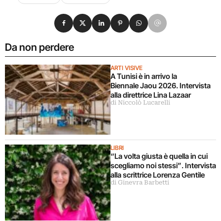
Condividi su Facebook
Condividi su X
Condividi su LinkedIn
Condividi su Pinterest
Condividi su WhatsApp
Condividi su Email
Da non perdere
ARTI VISIVE
A Tunisi è in arrivo la
Biennale Jaou 2026. Intervista
alla direttrice Lina Lazaar
di Niccolò Lucarelli
LIBRI
“La volta giusta è quella in cui
scegliamo noi stessi”. Intervista
alla scrittrice Lorenza Gentile
di Ginevra Barbetti