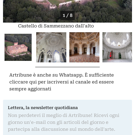
1 / 8
Castello di Sammezzano dall'alto
Artribune è anche su Whatsapp. È sufficiente
cliccare qui
per iscriversi al canale ed essere
sempre aggiornati
Lettera, la newsletter quotidiana
Non perdetevi il meglio di Artribune! Ricevi ogni
giorno un'e-mail con gli articoli del giorno e
partecipa alla discussione sul mondo dell'arte.