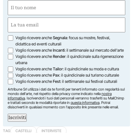
Nome
(Required)
First
Email
(Required)
Opzioni
Voglio ricevere anche
Segnala
: focus su mostre, festival,
didattica ed eventi culturali
Voglio ricevere anche
Incanti
: il settimanale sul mercato dell'arte
Voglio ricevere anche
Render
: il quindicinale sulla rigenerazione
urbana
Voglio ricevere anche
Tailor
: il quindicinale su moda e cultura
Voglio ricevere anche
Pax
: il quindicinale sul turismo culturale
Voglio ricevere anche
Fest
: il settimanale sui festival culturali
Artribune Srl utilizza i dati da te forniti per tenerti informato con regolarità sul
mondo dell'arte, nel rispetto della privacy come indicato nella
nostra
informativa
. Iscrivendoti i tuoi dati personali verranno trasferiti su MailChimp
e trattati secondo le modalità riportate in
questa informativa
. Potrai
disiscriverti in qualsiasi momento con l'apposito link presente nelle email.
Iscriviti
TAG
CASTELLI
INTERVISTE