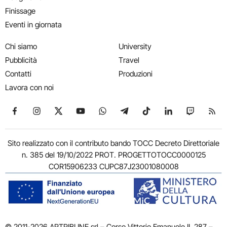
Finissage
Eventi in giornata
Chi siamo
University
Pubblicità
Travel
Contatti
Produzioni
Lavora con noi
Seguici su Facebook
Seguici su Instagram
Seguici su X
Seguici su YouTube
Seguici su WhatsApp
Seguici su Telegram
Seguici su TikTok
Seguici su Link
Seguici su
Segui
Sito realizzato con il contributo bando TOCC Decreto Direttoriale
n. 385 del 19/10/2022 PROT. PROGETTOTOCC0000125
COR15906233 CUPC87J23001080008
© 2011-2026 ARTRIBUNE srl – Corso Vittorio Emanuele II, 287 –