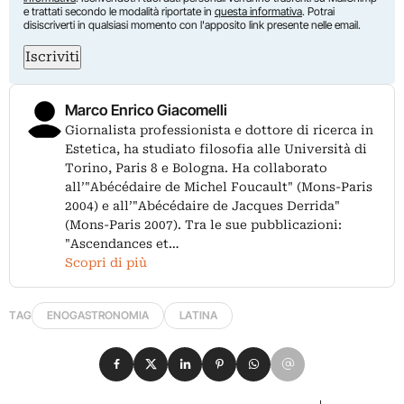
e trattati secondo le modalità riportate in
questa informativa
. Potrai
disiscriverti in qualsiasi momento con l'apposito link presente nelle email.
Iscriviti
Marco Enrico Giacomelli
Giornalista professionista e dottore di ricerca in
Estetica, ha studiato filosofia alle Università di
Torino, Paris 8 e Bologna. Ha collaborato
all’"Abécédaire de Michel Foucault" (Mons-Paris
2004) e all’"Abécédaire de Jacques Derrida"
(Mons-Paris 2007). Tra le sue pubblicazioni:
"Ascendances et…
Scopri di più
TAG
ENOGASTRONOMIA
LATINA
Condividi su Facebook
Condividi su X
Condividi su LinkedIn
Condividi su Pinterest
Condividi su WhatsApp
Condividi su Email