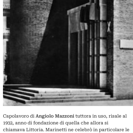
Capolavoro di
Angiolo Mazzoni
tuttora in uso, risale al
1932, anno di fondazione di quella che allora si
chiamava Littoria. Marinetti ne celebrò in particolare le