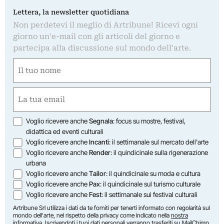
Lettera, la newsletter quotidiana
Non perdetevi il meglio di Artribune! Ricevi ogni
giorno un'e-mail con gli articoli del giorno e
partecipa alla discussione sul mondo dell'arte.
Nome
(Required)
First
Email
(Required)
Opzioni
Voglio ricevere anche
Segnala
: focus su mostre, festival,
didattica ed eventi culturali
Voglio ricevere anche
Incanti
: il settimanale sul mercato dell'arte
Voglio ricevere anche
Render
: il quindicinale sulla rigenerazione
urbana
Voglio ricevere anche
Tailor
: il quindicinale su moda e cultura
Voglio ricevere anche
Pax
: il quindicinale sul turismo culturale
Voglio ricevere anche
Fest
: il settimanale sui festival culturali
Artribune Srl utilizza i dati da te forniti per tenerti informato con regolarità sul
mondo dell'arte, nel rispetto della privacy come indicato nella
nostra
informativa
. Iscrivendoti i tuoi dati personali verranno trasferiti su MailChimp