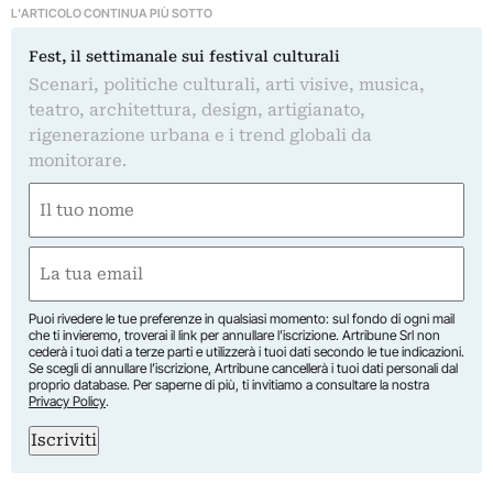
L'ARTICOLO CONTINUA PIÙ SOTTO
Fest, il settimanale sui festival culturali
Scenari, politiche culturali, arti visive, musica,
teatro, architettura, design, artigianato,
rigenerazione urbana e i trend globali da
monitorare.
Nome
(Required)
First
Email
(Required)
Puoi rivedere le tue preferenze in qualsiasi momento: sul fondo di ogni mail
che ti invieremo, troverai il link per annullare l’iscrizione. Artribune Srl non
cederà i tuoi dati a terze parti e utilizzerà i tuoi dati secondo le tue indicazioni.
Se scegli di annullare l’iscrizione, Artribune cancellerà i tuoi dati personali dal
proprio database. Per saperne di più, ti invitiamo a consultare la nostra
Privacy Policy
.
Iscriviti