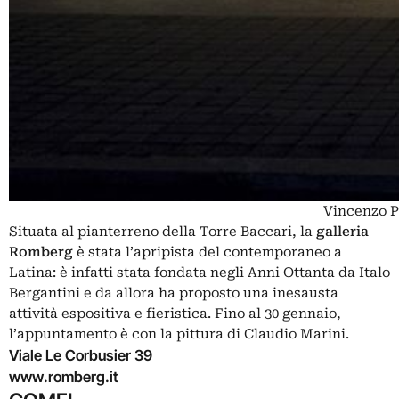
Vincenzo Pe
Situata al pianterreno della Torre Baccari, la
galleria
Romberg
è stata l’apripista del contemporaneo a
Latina: è infatti stata fondata negli Anni Ottanta da Italo
Bergantini e da allora ha proposto una inesausta
attività espositiva e fieristica. Fino al 30 gennaio,
l’appuntamento è con la pittura di Claudio Marini.
Viale Le Corbusier 39
www.romberg.it