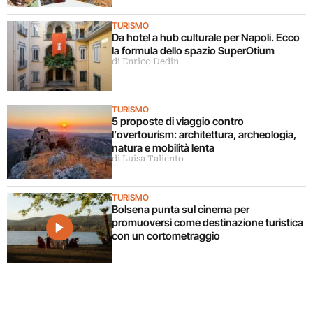
TURISMO
Da hotel a hub culturale per Napoli. Ecco
la formula dello spazio SuperOtium
di Enrico Dedin
TURISMO
5 proposte di viaggio contro
l’overtourism: architettura, archeologia,
natura e mobilità lenta
di Luisa Taliento
TURISMO
Bolsena punta sul cinema per
promuoversi come destinazione turistica
con un cortometraggio