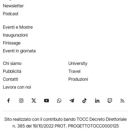
Newsletter
Podcast
Eventi e Mostre
Inaugurazioni
Finissage
Eventi in giornata
Chi siamo
University
Pubblicità
Travel
Contatti
Produzioni
Lavora con noi
Seguici su Facebook
Seguici su Instagram
Seguici su X
Seguici su YouTube
Seguici su WhatsApp
Seguici su Telegram
Seguici su TikTok
Seguici su Link
Seguici su
Segui
Sito realizzato con il contributo bando TOCC Decreto Direttoriale
n. 385 del 19/10/2022 PROT. PROGETTOTOCC0000125