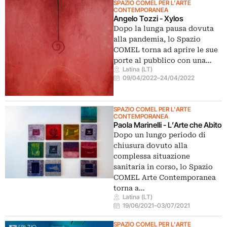
SPAZIO COMEL PER L'ARTE
CONTEMPORANEA
Angelo Tozzi - Xylos
Dopo la lunga pausa dovuta
alla pandemia, lo Spazio
COMEL torna ad aprire le sue
porte al pubblico con una…
Latina (LT)
09/04/2022
–
24/04/2022
SPAZIO COMEL PER L'ARTE
CONTEMPORANEA
Paola Marinelli - L’Arte che Abito
Dopo un lungo periodo di
chiusura dovuto alla
complessa situazione
sanitaria in corso, lo Spazio
COMEL Arte Contemporanea
torna a…
Latina (LT)
19/06/2021
–
03/07/2021
SPAZIO COMEL PER L'ARTE