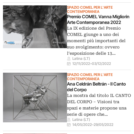
SPAZIO COMEL PER L'ARTE
CONTEMPORANEA
Premio COMEL Vanna Migliorin
Arte Contemporanea 2022
La IX edizione del Premio
COMEL giunge a uno dei
momenti più importanti del
suo svolgimento: ovvero
l’esposizione delle 13…
Latina (LT)
12/11/2022
–
03/12/2022
SPAZIO COMEL PER L'ARTE
CONTEMPORANEA
Ana Celdrán Beltrán - Il Canto
del Corpo
La mostra dal titolo IL CANTO
DEL CORPO – Visioni tra
spazi e materie propone una
serie di opere che…
Latina (LT)
14/05/2022
–
29/05/2022