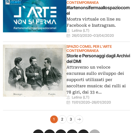
CONTEMPORANEA
#lartenonsifermaallospaziocom
el
Mostra virtuale on line su
Facebook e Instragram.
Latina (LT)
26/03/2020
–
03/04/2020
SPAZIO COMEL PER L'ARTE
CONTEMPORANEA
Storie e Personaggi dagli Archivi
del DMI
Attraverso un veloce
excursus sullo sviluppo dei
supporti utilizzati per
ascoltare musica: dai rulli ai
78 giri, dai 33 e…
Latina (LT)
11/01/2020
–
26/01/2020
Navigazione eventi
1
2
3
Pagina successiva
Condividi su Facebook
Condividi su X
Condividi su LinkedIn
Condividi su Pinterest
Condividi su WhatsApp
Condividi su Email