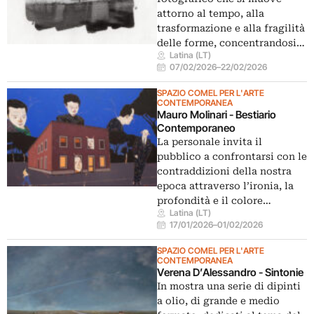
attorno al tempo, alla
trasformazione e alla fragilità
delle forme, concentrandosi…
Latina (LT)
07/02/2026
–
22/02/2026
SPAZIO COMEL PER L'ARTE
CONTEMPORANEA
Mauro Molinari - Bestiario
Contemporaneo
La personale invita il
pubblico a confrontarsi con le
contraddizioni della nostra
epoca attraverso l’ironia, la
profondità e il colore…
Latina (LT)
17/01/2026
–
01/02/2026
SPAZIO COMEL PER L'ARTE
CONTEMPORANEA
Verena D’Alessandro - Sintonie
In mostra una serie di dipinti
a olio, di grande e medio