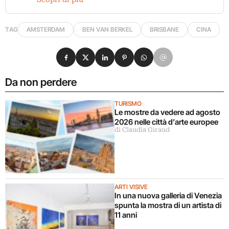
TAG
AMSTERDAM
BEN VAN BERKEL
BRISBANE
CINA
Condividi su Facebook
Condividi su X
Condividi su LinkedIn
Condividi su Pinterest
Condividi su WhatsApp
Condividi su Email
Da non perdere
TURISMO
Le mostre da vedere ad agosto
2026 nelle città d’arte europee
di Claudia Giraud
ARTI VISIVE
In una nuova galleria di Venezia
spunta la mostra di un artista di
11 anni