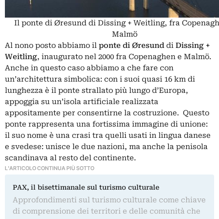
Il ponte di Øresund di Dissing + Weitling, fra Copenag
Malmö
Al nono posto abbiamo il
ponte di Øresund
di
Dissing +
Weitling
, inaugurato nel 2000 fra Copenaghen e Malmö.
Anche in questo caso abbiamo a che fare con
un’architettura simbolica: con i suoi quasi 16 km di
lunghezza è il ponte strallato più lungo d’Europa,
appoggia su un’isola artificiale realizzata
appositamente per consentirne la costruzione. Questo
ponte rappresenta una fortissima immagine di unione:
il suo nome è una crasi tra quelli usati in lingua danese
e svedese: unisce le due nazioni, ma anche la penisola
scandinava al resto del continente.
L'ARTICOLO CONTINUA PIÙ SOTTO
PAX, il bisettimanale sul turismo culturale
Approfondimenti sul turismo culturale come chiave
di comprensione dei territori e delle comunità che