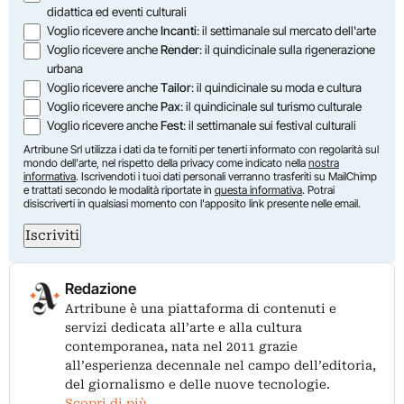
didattica ed eventi culturali
Voglio ricevere anche
Incanti
: il settimanale sul mercato dell'arte
Voglio ricevere anche
Render
: il quindicinale sulla rigenerazione
urbana
Voglio ricevere anche
Tailor
: il quindicinale su moda e cultura
Voglio ricevere anche
Pax
: il quindicinale sul turismo culturale
Voglio ricevere anche
Fest
: il settimanale sui festival culturali
Artribune Srl utilizza i dati da te forniti per tenerti informato con regolarità sul
mondo dell'arte, nel rispetto della privacy come indicato nella
nostra
informativa
. Iscrivendoti i tuoi dati personali verranno trasferiti su MailChimp
e trattati secondo le modalità riportate in
questa informativa
. Potrai
disiscriverti in qualsiasi momento con l'apposito link presente nelle email.
Iscriviti
Redazione
Artribune è una piattaforma di contenuti e
servizi dedicata all’arte e alla cultura
contemporanea, nata nel 2011 grazie
all’esperienza decennale nel campo dell’editoria,
del giornalismo e delle nuove tecnologie.
Scopri di più