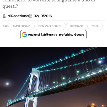
come farlo, lo vorreste somigliante a uno di
questi?
di Redazione
02/10/2016
TAG
AMSTERDAM
BEN VAN BERKEL
BRISBANE
CINA