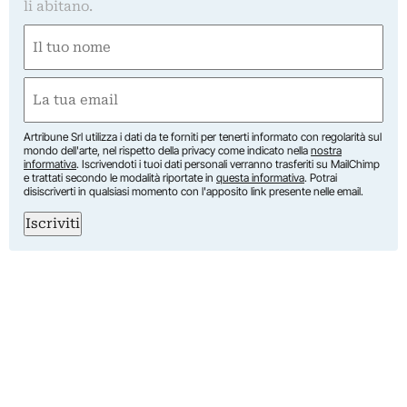
li abitano.
Nome
(Required)
First
Email
(Required)
Artribune Srl utilizza i dati da te forniti per tenerti informato con regolarità sul
mondo dell'arte, nel rispetto della privacy come indicato nella
nostra
informativa
. Iscrivendoti i tuoi dati personali verranno trasferiti su MailChimp
e trattati secondo le modalità riportate in
questa informativa
. Potrai
disiscriverti in qualsiasi momento con l'apposito link presente nelle email.
Iscriviti