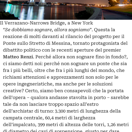
Il Verrazano-Narrows Bridge, a New York
“
Se dobbiamo sognare, allora sogniamo
”. Questa la
reazione di molti davanti al rilancio del progetto per il
Ponte sullo Stretto di Messina, tornato protagonista del
dibattito politico con le recenti aperture del premier
Matteo Renzi
. Perché allora non sognare fino in fondo?,
ci siamo detti noi: perché non sognare un ponte che sia
fra i più belli, oltre che fra i più lunghi del mondo, che
richiami attenzioni e apprezzamenti non solo per le
opere ingegneristiche, ma anche per le soluzioni
creative? Certo, siamo ben consapevoli che la portata
dell’opera – qualora andasse stavolta in porto – sarebbe
tale da non lasciare troppo spazio all’estro
dell’archistar di turno: 3.300 metri di lunghezza della
campata centrale, 60,4 metri di larghezza
dell’impalcato, 399 metri di altezza delle torri, 1,26 metri
di diametro dei cavi di sospensione, giusto per dare