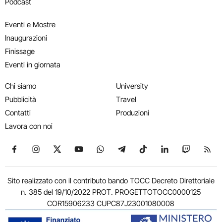
Podcast
Eventi e Mostre
Inaugurazioni
Finissage
Eventi in giornata
Chi siamo
University
Pubblicità
Travel
Contatti
Produzioni
Lavora con noi
Seguici su Facebook
Seguici su Instagram
Seguici su X
Seguici su YouTube
Seguici su WhatsApp
Seguici su Telegram
Seguici su TikTok
Seguici su Link
Seguici su
Segui
Sito realizzato con il contributo bando TOCC Decreto Direttoriale
n. 385 del 19/10/2022 PROT. PROGETTOTOCC0000125
COR15906233 CUPC87J23001080008