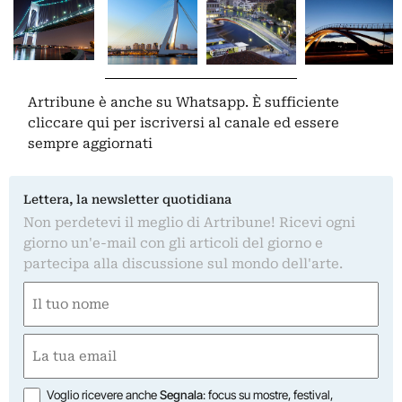
Artribune è anche su Whatsapp. È sufficiente
cliccare qui
per iscriversi al canale ed essere
sempre aggiornati
Lettera, la newsletter quotidiana
Non perdetevi il meglio di Artribune! Ricevi ogni
giorno un'e-mail con gli articoli del giorno e
partecipa alla discussione sul mondo dell'arte.
Nome
(Required)
First
Email
(Required)
Opzioni
Voglio ricevere anche
Segnala
: focus su mostre, festival,