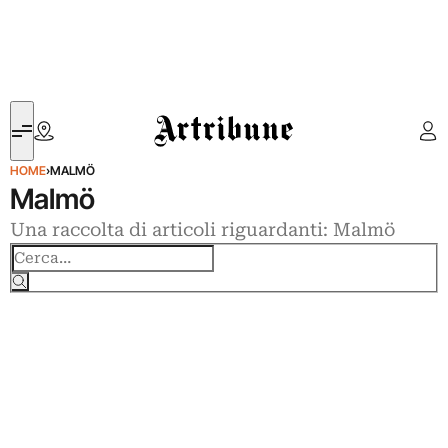
Artribune
HOME
›
MALMÖ
Malmö
Una raccolta di articoli riguardanti: Malmö
Cerca