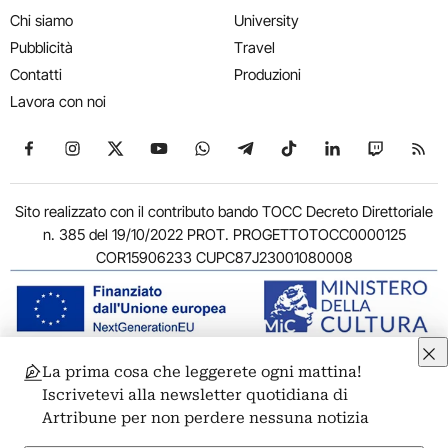
Chi siamo
University
Pubblicità
Travel
Contatti
Produzioni
Lavora con noi
Seguici su Facebook
Seguici su Instagram
Seguici su X
Seguici su YouTube
Seguici su WhatsApp
Seguici su Telegram
Seguici su TikTok
Seguici su Link
Seguici su
Segui
Sito realizzato con il contributo bando TOCC Decreto Direttoriale
n. 385 del 19/10/2022 PROT. PROGETTOTOCC0000125
COR15906233 CUPC87J23001080008
La prima cosa che leggerete ogni mattina!
© 2011-2026 ARTRIBUNE srl – Corso Vittorio Emanuele II, 287 –
Iscrivetevi alla newsletter quotidiana di
00186 Roma - P.I. 11381581005
Artribune per non perdere nessuna notizia
Privacy: Responsabile della protezione dei dati personali
ARTRIBUNE srl – Corso Vittorio Emanuele II, 287 – 00186 Roma