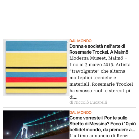
DAL MONDO
Donna e società nell’arte di
Rosemarie Trockel. A Malmö
Moderna Museet, Malmö ‒
fino al 3 marzo 2019. Artista
“travolgente” che alterna
molteplici tecniche e
materiali, Rosemarie Trockel
ha smosso ruoli e stereotipi
di…
di Niccolò Lucarelli
DAL MONDO
Come vorreste il Ponte sullo
Stretto di Messina? Ecco i 10 più
belli del mondo, da prendere ad
esempio
L’ultimo annuncio di Renzi