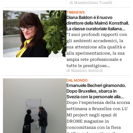
di Massimiliano Tonelli
TRIBNEWS
Diana Baldon è il nuovo
direttore della Malmö Konsthall.
La classe curatoriale italiana
mid-career continua a
“I suoi profondi rapporti con
raccogliere successi: ma
gli ambienti accademici, la
ancora oltreconfine
sua attenzione alla qualità e
alla sperimentazione, la sua
ampia rete professionale e
tutte le prestigiose…
di Massimo Mattioli
DAL MONDO
Emanuele Becheri giramondo.
Dopo Bruxelles, sbarca in
Svezia con la personale alla
Galleria Elastic di Malmö: qui
Dopo l’esperienza della scorsa
immagini delle opere e
settimana a Bruxelles con LU
dell’opening…
MI project negli spazi di
DROME magazine in
concomitanza con la fiera