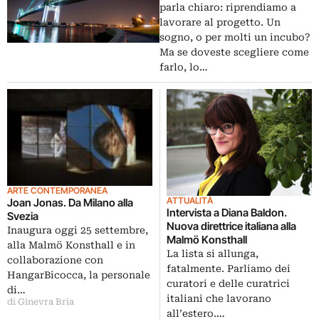
parla chiaro: riprendiamo a
lavorare al progetto. Un
sogno, o per molti un incubo?
Ma se doveste scegliere come
farlo, lo…
ARTE CONTEMPORANEA
ATTUALITÀ
Joan Jonas. Da Milano alla
Intervista a Diana Baldon.
Svezia
Nuova direttrice italiana alla
Inaugura oggi 25 settembre,
Malmö Konsthall
alla Malmö Konsthall e in
La lista si allunga,
collaborazione con
fatalmente. Parliamo dei
HangarBicocca, la personale
curatori e delle curatrici
di…
italiani che lavorano
di Ginevra Bria
all’estero.…