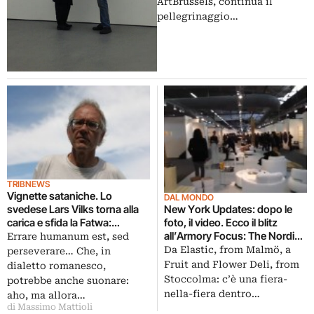
ArtBrussels, continua il
pellegrinaggio…
TRIBNEWS
Vignette sataniche. Lo
DAL MONDO
svedese Lars Vilks torna alla
New York Updates: dopo le
carica e sfida la Fatwa:
foto, il video. Ecco il blitz
stavolta sono dipinti, ma
all’Armory Focus: The Nordic
Errare humanum est, sed
Maometto ha sempre il corpo
Countries
Da Elastic, from Malmö, a
perseverare… Che, in
di un cane
Fruit and Flower Deli, from
dialetto romanesco,
Stoccolma: c’è una fiera-
potrebbe anche suonare:
nella-fiera dentro…
aho, ma allora…
di Massimo Mattioli