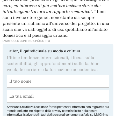
curo, mi interessa di più mettere insieme storie che
intrattengano tra loro un rapporto semantico
”. I temi
sono invece eterogenei, nonostante sia sempre
presente un richiamo all’universo del progetto, in una
scala che va dall’oggetto di uso quotidiano all’ambito
domestico e al paesaggio urbano.
L'ARTICOLO CONTINUA PIÙ SOTTO
Tailor, il quindicinale su moda e cultura
Ultime tendenze internazionali, i focus sulla
sostenibilità, gli approfondimenti sulle fashion
week, le carriere e la formazione accademica.
Nome
(Obbligatorio)
Nome
Email
(Obbligatorio)
Artribune Srl utilizza i dati da te forniti per tenerti informato con regolarità sul
mondo dell'arte, nel rispetto della privacy come indicato nella
nostra
informativa
. Iscrivendoti i tuoi dati personali verranno trasferiti su MailChimp