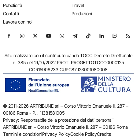
Pubblicità
Travel
Contatti
Produzioni
Lavora con noi
Seguici su Facebook
Seguici su Instagram
Seguici su X
Seguici su YouTube
Seguici su WhatsApp
Seguici su Telegram
Seguici su TikTok
Seguici su Link
Seguici su
Segui
Sito realizzato con il contributo bando TOCC Decreto Direttoriale
n. 385 del 19/10/2022 PROT. PROGETTOTOCC0000125
COR15906233 CUPC87J23001080008
© 2011-2026 ARTRIBUNE srl – Corso Vittorio Emanuele II, 287 –
00186 Roma - P.I. 11381581005
Privacy: Responsabile della protezione dei dati personali
ARTRIBUNE srl – Corso Vittorio Emanuele II, 287 – 00186 Roma
Termini e condizioni
Privacy Policy
Cookie Policy
Credits