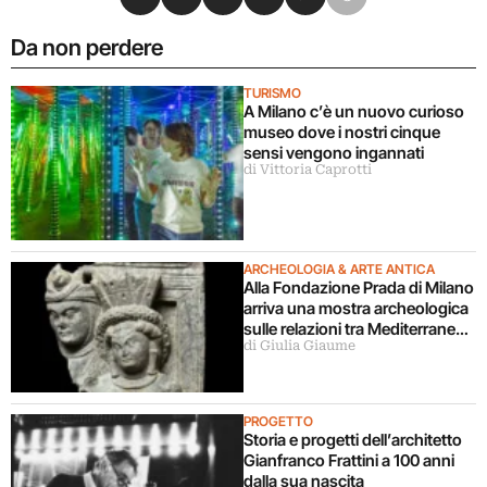
Da non perdere
TURISMO
A Milano c’è un nuovo curioso
museo dove i nostri cinque
sensi vengono ingannati
di Vittoria Caprotti
ARCHEOLOGIA & ARTE ANTICA
Alla Fondazione Prada di Milano
arriva una mostra archeologica
sulle relazioni tra Mediterraneo
di Giulia Giaume
e Asia
PROGETTO
Storia e progetti dell’architetto
Gianfranco Frattini a 100 anni
dalla sua nascita