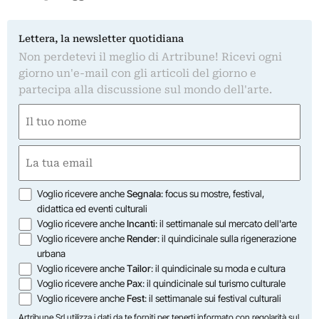
Lettera, la newsletter quotidiana
Non perdetevi il meglio di Artribune! Ricevi ogni
giorno un'e-mail con gli articoli del giorno e
partecipa alla discussione sul mondo dell'arte.
Nome
(Obbligatorio)
Nome
Email
(Obbligatorio)
Opzioni
Voglio ricevere anche
Segnala
: focus su mostre, festival,
didattica ed eventi culturali
Voglio ricevere anche
Incanti
: il settimanale sul mercato dell'arte
Voglio ricevere anche
Render
: il quindicinale sulla rigenerazione
urbana
Voglio ricevere anche
Tailor
: il quindicinale su moda e cultura
Voglio ricevere anche
Pax
: il quindicinale sul turismo culturale
Voglio ricevere anche
Fest
: il settimanale sui festival culturali
Artribune Srl utilizza i dati da te forniti per tenerti informato con regolarità sul