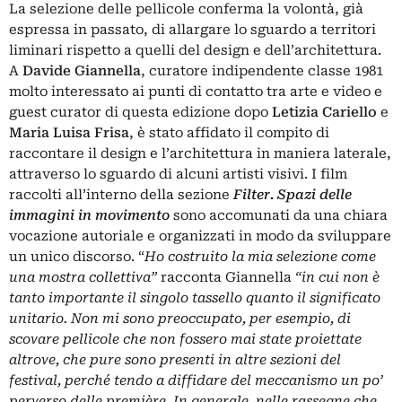
La selezione delle pellicole conferma la volontà, già
espressa in passato, di allargare lo sguardo a territori
liminari rispetto a quelli del design e dell’architettura.
A
Davide Giannella
, curatore indipendente classe 1981
molto interessato ai punti di contatto tra arte e video e
guest curator di questa edizione dopo
Letizia Cariello
e
Maria Luisa Frisa
, è stato affidato il compito di
raccontare il design e l’architettura in maniera laterale,
attraverso lo sguardo di alcuni artisti visivi. I film
raccolti all’interno della sezione
Filter. Spazi delle
immagini in movimento
sono accomunati da una chiara
vocazione autoriale e organizzati in modo da sviluppare
un unico discorso. “
Ho costruito la mia selezione come
una mostra collettiva”
racconta Giannella
“in cui non è
tanto importante il singolo tassello quanto il significato
unitario. Non mi sono preoccupato, per esempio, di
scovare pellicole che non fossero mai state proiettate
altrove, che pure sono presenti in altre sezioni del
festival, perché tendo a diffidare del meccanismo un po’
perverso delle première. In generale, nelle rassegne che