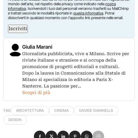
mondo dell'arte, nel rispetto della privacy come indicato nella
nostra
informativa
. Iscrivendoti i tuoi dati personali verranno trasferiti su MailChimp
e trattati secondo le modalità riportate in
questa informativa
. Potrai
disiscriverti in qualsiasi momento con l'apposito link presente nelle email.
Iscriviti
Giulia Marani
Giornalista pubblicista, vive a Milano. Scrive per
riviste italiane e straniere e si occupa della
promozione di progetti editoriali e culturali.
Dopo la laurea in Comunicazione alla Statale di
Milano si specializza in editoria a Paris X-
Nanterre. La passione per…
Scopri di più
TAG
ARCHITETTURA
CINEMA
DAVIDE GIANNELLA
DESIGN
Condividi su Facebook
Condividi su X
Condividi su LinkedIn
Condividi su Pinterest
Condividi su WhatsApp
Condividi su Email