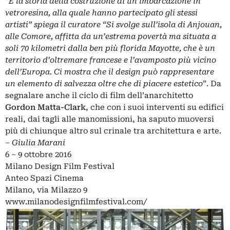
“
È la storia della costruzione di un’imbarcazione in
vetroresina, alla quale hanno partecipato gli stessi
artisti” spiega il curatore “Si svolge sull’isola di Anjouan,
alle Comore, affitta da un’estrema povertà ma situata a
soli 70 kilometri dalla ben più florida Mayotte, che è un
territorio d’oltremare francese e l’avamposto più vicino
dell’Europa. Ci mostra che il design può rappresentare
un elemento di salvezza oltre che di piacere estetico
”. Da
segnalare anche il ciclo di film dell’anarchitetto
Gordon Matta-Clark
, che con i suoi interventi su edifici
reali, dai tagli alle manomissioni, ha saputo muoversi
più di chiunque altro sul crinale tra architettura e arte.
– Giulia Marani
6 – 9 ottobre 2016
Milano Design Film Festival
Anteo Spazi Cinema
Milano, via Milazzo 9
www.milanodesignfilmfestival.com/