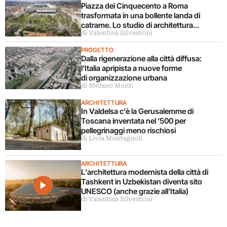
Piazza dei Cinquecento a Roma
trasformata in una bollente landa di
catrame. Lo studio di architettura
di Valentina Silvestrini
disconosce il progetto
PROGETTO
Dalla rigenerazione alla città diffusa:
l’Italia apripista a nuove forme
di organizzazione urbana
di Stefano Monti
ARCHITETTURA
In Valdelsa c’è la Gerusalemme di
Toscana inventata nel ‘500 per
pellegrinaggi meno rischiosi
di Livia Montagnoli
ARCHITETTURA
L’architettura modernista della città di
Tashkent in Uzbekistan diventa sito
UNESCO (anche grazie all’Italia)
di Valentina Silvestrini