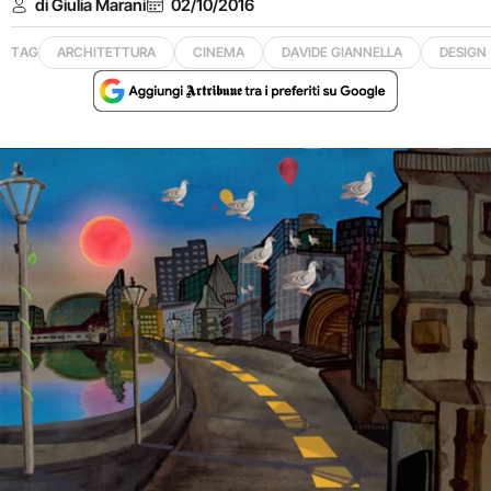
di Giulia Marani
02/10/2016
TAG
ARCHITETTURA
CINEMA
DAVIDE GIANNELLA
DESIGN