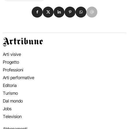
Condividi su Facebook
Condividi su X
Condividi su LinkedIn
Condividi su Pinterest
Condividi su WhatsApp
Condividi su Email
Artribune
Arti visive
Progetto
Professioni
Arti performative
Editoria
Turismo
Dal mondo
Jobs
Television
Abbonamenti