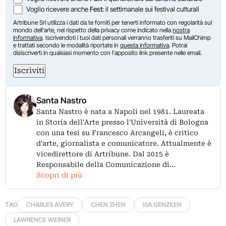
Voglio ricevere anche
Fest
: il settimanale sui festival culturali
Artribune Srl utilizza i dati da te forniti per tenerti informato con regolarità sul
mondo dell'arte, nel rispetto della privacy come indicato nella
nostra
informativa
. Iscrivendoti i tuoi dati personali verranno trasferiti su MailChimp
e trattati secondo le modalità riportate in
questa informativa
. Potrai
disiscriverti in qualsiasi momento con l'apposito link presente nelle email.
Iscriviti
Santa Nastro
Santa Nastro è nata a Napoli nel 1981. Laureata
in Storia dell'Arte presso l'Università di Bologna
con una tesi su Francesco Arcangeli, è critico
d'arte, giornalista e comunicatore. Attualmente è
vicedirettore di Artribune. Dal 2015 è
Responsabile della Comunicazione di…
Scopri di più
TAG
CHARLES AVERY
CHEN ZHEN
ISA GENZKEN
LAWRENCE WEINER