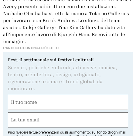
Avery presente addirittura con due installazioni.
Nathalie Obadia ha stretto la mano a Tolarno Galleries
per lavorare con Brook Andrew. Lo sforzo del team
asiatico Kukje Gallery- Tina Kim Gallery ha dato vita
all’imponente lavoro di Kjungah Ham. Eccovi tutte le
immagini.
L'ARTICOLO CONTINUA PIÙ SOTTO
Fest, il settimanale sui festival culturali
Scenari, politiche culturali, arti visive, musica,
teatro, architettura, design, artigianato,
rigenerazione urbana e i trend globali da
monitorare.
Nome
(Required)
First
Email
(Required)
Puoi rivedere le tue preferenze in qualsiasi momento: sul fondo di ogni mail