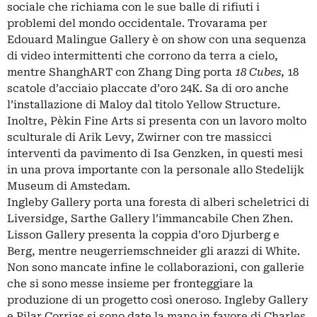
sociale che richiama con le sue balle di rifiuti i
problemi del mondo occidentale. Trovarama per
Edouard Malingue Gallery è on show con una sequenza
di video intermittenti che corrono da terra a cielo,
mentre ShanghART con Zhang Ding porta
18 Cubes
, 18
scatole d’acciaio placcate d’oro 24K. Sa di oro anche
l’installazione di Maloy dal titolo Yellow Structure.
Inoltre, Pèkin Fine Arts si presenta con un lavoro molto
sculturale di Arik Levy, Zwirner con tre massicci
interventi da pavimento di Isa Genzken, in questi mesi
in una prova importante con la personale allo Stedelijk
Museum di Amstedam.
Ingleby Gallery porta una foresta di alberi scheletrici di
Liversidge, Sarthe Gallery l’immancabile Chen Zhen.
Lisson Gallery presenta la coppia d’oro Djurberg e
Berg, mentre neugerriemschneider gli arazzi di White.
Non sono mancate infine le collaborazioni, con gallerie
che si sono messe insieme per fronteggiare la
produzione di un progetto così oneroso. Ingleby Gallery
e Pilar Corrias si sono date la mano in favore di Charles