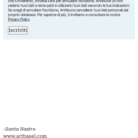
che ti invieremo, troverai il link per annullare l’iscrizione. Artribune Srl non
cederà i tuoi dati a terze parti e utilizzerà i tuoi dati secondo le tue indicazioni.
Se scegli di annullare l’iscrizione, Artribune cancellerà i tuoi dati personali dal
proprio database. Per saperne di più, ti invitiamo a consultare la nostra
Privacy Policy
.
Iscriviti
-Santa Nastro
www.artbasel.com