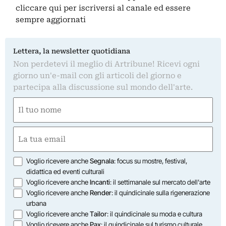
cliccare qui
per iscriversi al canale ed essere
sempre aggiornati
Lettera, la newsletter quotidiana
Non perdetevi il meglio di Artribune! Ricevi ogni
giorno un'e-mail con gli articoli del giorno e
partecipa alla discussione sul mondo dell'arte.
Nome
(Required)
First
Email
(Required)
Opzioni
Voglio ricevere anche
Segnala
: focus su mostre, festival,
didattica ed eventi culturali
Voglio ricevere anche
Incanti
: il settimanale sul mercato dell'arte
Voglio ricevere anche
Render
: il quindicinale sulla rigenerazione
urbana
Voglio ricevere anche
Tailor
: il quindicinale su moda e cultura
Voglio ricevere anche
Pax
: il quindicinale sul turismo culturale