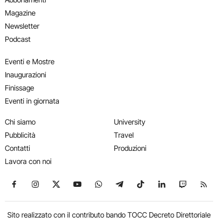
Magazine
Newsletter
Podcast
Eventi e Mostre
Inaugurazioni
Finissage
Eventi in giornata
Chi siamo
University
Pubblicità
Travel
Contatti
Produzioni
Lavora con noi
Seguici su Facebook
Seguici su Instagram
Seguici su X
Seguici su YouTube
Seguici su WhatsApp
Seguici su Telegram
Seguici su TikTok
Seguici su Link
Seguici su
Segui
Sito realizzato con il contributo bando TOCC Decreto Direttoriale