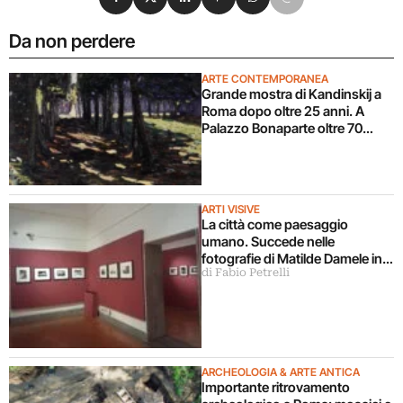
Da non perdere
ARTE CONTEMPORANEA
Grande mostra di Kandinskij a
Roma dopo oltre 25 anni. A
Palazzo Bonaparte oltre 70
opere dal Pompidou
ARTI VISIVE
La città come paesaggio
umano. Succede nelle
fotografie di Matilde Damele in
di Fabio Petrelli
mostra a Roma
ARCHEOLOGIA & ARTE ANTICA
Importante ritrovamento