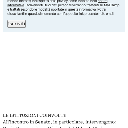
mondo dell'arte, nel rispetto della privacy come indicato nella
nostra
informativa
. Iscrivendoti i tuoi dati personali verranno trasferiti su MailChimp
e trattati secondo le modalità riportate in
questa informativa
. Potrai
disiscriverti in qualsiasi momento con l'apposito link presente nelle email.
Iscriviti
LE ISTITUZIONI COINVOLTE
All’incontro in
Senato
, in particolare, intervengono: