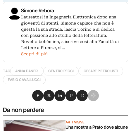
Simone Rebora
Laureatosi in Ingegneria Elettronica dopo una
gioventù di stenti, Simone capisce che non è
questa la sua strada: lascia Torino e si dedica
con passione allo studio della letteratura.
Novello bohémien, s’iscrive così alla Facoltà di
Lettere a Firenze, si…
Scopri di più
TAG
ANNA DANERI
CENTRO PECCI
CESARE PIETROIUSTI
FABIO CAVALLUCCI
Condividi su Facebook
Condividi su X
Condividi su LinkedIn
Condividi su Pinterest
Condividi su WhatsApp
Condividi su Email
Da non perdere
ARTI VISIVE
Una mostra a Prato dove alcune