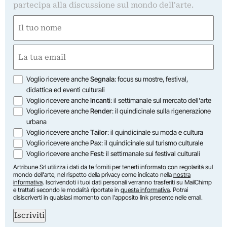
partecipa alla discussione sul mondo dell'arte.
Nome
(Required)
First
Email
(Required)
Opzioni
Voglio ricevere anche
Segnala
: focus su mostre, festival,
didattica ed eventi culturali
Voglio ricevere anche
Incanti
: il settimanale sul mercato dell'arte
Voglio ricevere anche
Render
: il quindicinale sulla rigenerazione
urbana
Voglio ricevere anche
Tailor
: il quindicinale su moda e cultura
Voglio ricevere anche
Pax
: il quindicinale sul turismo culturale
Voglio ricevere anche
Fest
: il settimanale sui festival culturali
Artribune Srl utilizza i dati da te forniti per tenerti informato con regolarità sul
mondo dell'arte, nel rispetto della privacy come indicato nella
nostra
informativa
. Iscrivendoti i tuoi dati personali verranno trasferiti su MailChimp
e trattati secondo le modalità riportate in
questa informativa
. Potrai
disiscriverti in qualsiasi momento con l'apposito link presente nelle email.
Iscriviti