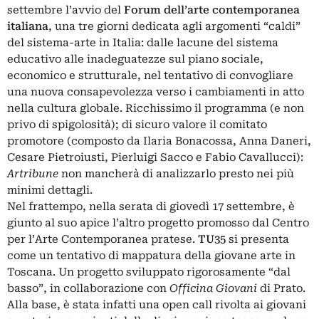
settembre l’avvio del
Forum dell’arte contemporanea
italiana
, una tre giorni dedicata agli argomenti “caldi”
del sistema-arte in Italia: dalle lacune del sistema
educativo alle inadeguatezze sul piano sociale,
economico e strutturale, nel tentativo di convogliare
una nuova consapevolezza verso i cambiamenti in atto
nella cultura globale. Ricchissimo il programma (e non
privo di spigolosità); di sicuro valore il comitato
promotore (composto da Ilaria Bonacossa, Anna Daneri,
Cesare Pietroiusti, Pierluigi Sacco e Fabio Cavallucci):
Artribune
non mancherà di analizzarlo presto nei più
minimi dettagli.
Nel frattempo, nella serata di giovedì 17 settembre, è
giunto al suo apice l’altro progetto promosso dal Centro
per l’Arte Contemporanea pratese.
TU35
si presenta
come un tentativo di mappatura della giovane arte in
Toscana. Un progetto sviluppato rigorosamente “dal
basso”, in collaborazione con
Officina Giovani
di Prato.
Alla base, è stata infatti una open call rivolta ai giovani