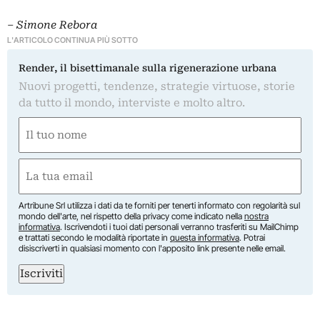
– Simone Rebora
L'ARTICOLO CONTINUA PIÙ SOTTO
Render, il bisettimanale sulla rigenerazione urbana
Nuovi progetti, tendenze, strategie virtuose, storie
da tutto il mondo, interviste e molto altro.
Nome
(Required)
First
Email
(Required)
Artribune Srl utilizza i dati da te forniti per tenerti informato con regolarità sul
mondo dell'arte, nel rispetto della privacy come indicato nella
nostra
informativa
. Iscrivendoti i tuoi dati personali verranno trasferiti su MailChimp
e trattati secondo le modalità riportate in
questa informativa
. Potrai
disiscriverti in qualsiasi momento con l'apposito link presente nelle email.
Iscriviti