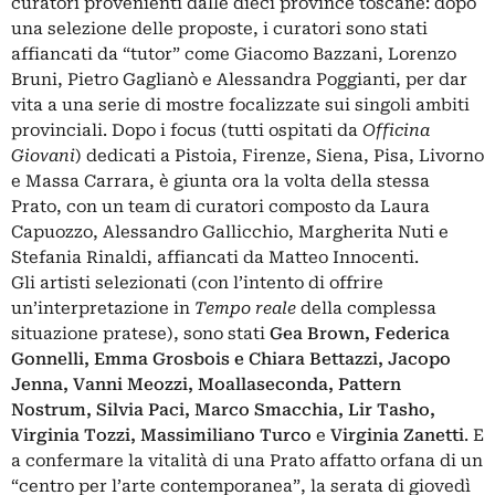
curatori provenienti dalle dieci province toscane: dopo
una selezione delle proposte, i curatori sono stati
affiancati da “tutor” come Giacomo Bazzani, Lorenzo
Bruni, Pietro Gaglianò e Alessandra Poggianti, per dar
vita a una serie di mostre focalizzate sui singoli ambiti
provinciali. Dopo i focus (tutti ospitati da
Officina
Giovani
) dedicati a Pistoia, Firenze, Siena, Pisa, Livorno
e Massa Carrara, è giunta ora la volta della stessa
Prato, con un team di curatori composto da Laura
Capuozzo, Alessandro Gallicchio, Margherita Nuti e
Stefania Rinaldi, affiancati da Matteo Innocenti.
Gli artisti selezionati (con l’intento di offrire
un’interpretazione in
Tempo reale
della complessa
situazione pratese), sono stati
Gea Brown, Federica
Gonnelli, Emma Grosbois e Chiara Bettazzi, Jacopo
Jenna, Vanni Meozzi, Moallaseconda, Pattern
Nostrum, Silvia Paci, Marco Smacchia, Lir Tasho,
Virginia Tozzi, Massimiliano Turco
e
Virginia Zanetti
. E
a confermare la vitalità di una Prato affatto orfana di un
“centro per l’arte contemporanea”, la serata di giovedì