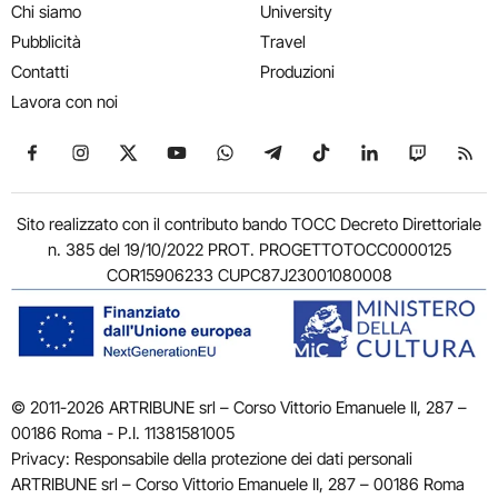
Chi siamo
University
Pubblicità
Travel
Contatti
Produzioni
Lavora con noi
Seguici su Facebook
Seguici su Instagram
Seguici su X
Seguici su YouTube
Seguici su WhatsApp
Seguici su Telegram
Seguici su TikTok
Seguici su Link
Seguici su
Segui
Sito realizzato con il contributo bando TOCC Decreto Direttoriale
n. 385 del 19/10/2022 PROT. PROGETTOTOCC0000125
COR15906233 CUPC87J23001080008
© 2011-2026 ARTRIBUNE srl – Corso Vittorio Emanuele II, 287 –
00186 Roma - P.I. 11381581005
Privacy: Responsabile della protezione dei dati personali
ARTRIBUNE srl – Corso Vittorio Emanuele II, 287 – 00186 Roma