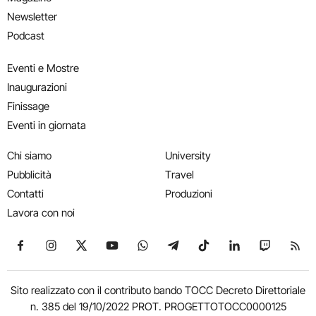
Newsletter
Podcast
Eventi e Mostre
Inaugurazioni
Finissage
Eventi in giornata
Chi siamo
University
Pubblicità
Travel
Contatti
Produzioni
Lavora con noi
Seguici su Facebook
Seguici su Instagram
Seguici su X
Seguici su YouTube
Seguici su WhatsApp
Seguici su Telegram
Seguici su TikTok
Seguici su Link
Seguici su
Segui
Sito realizzato con il contributo bando TOCC Decreto Direttoriale
n. 385 del 19/10/2022 PROT. PROGETTOTOCC0000125