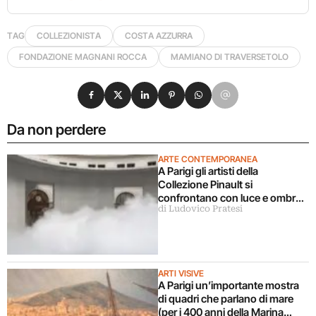
TAG
COLLEZIONISTA
COSTA AZZURRA
FONDAZIONE MAGNANI ROCCA
MAMIANO DI TRAVERSETOLO
Condividi su Facebook
Condividi su X
Condividi su LinkedIn
Condividi su Pinterest
Condividi su WhatsApp
Condividi su Email
Da non perdere
ARTE CONTEMPORANEA
A Parigi gli artisti della
Collezione Pinault si
confrontano con luce e ombra
di Ludovico Pratesi
in una grande mostra
ARTI VISIVE
A Parigi un’importante mostra
di quadri che parlano di mare
(per i 400 anni della Marina