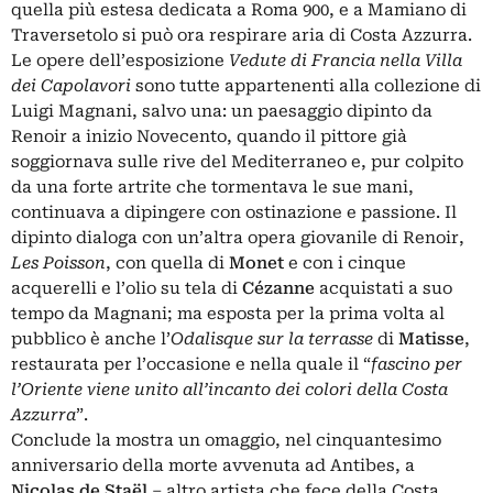
quella più estesa dedicata a Roma 900, e a Mamiano di
Traversetolo si può ora respirare aria di Costa Azzurra.
Le opere dell’esposizione
Vedute di Francia nella Villa
dei Capolavori
sono tutte appartenenti alla collezione di
Luigi Magnani, salvo una: un paesaggio dipinto da
Renoir a inizio Novecento, quando il pittore già
soggiornava sulle rive del Mediterraneo e, pur colpito
da una forte artrite che tormentava le sue mani,
continuava a dipingere con ostinazione e passione. Il
dipinto dialoga con un’altra opera giovanile di Renoir,
Les Poisson
, con quella di
Monet
e con i cinque
acquerelli e l’olio su tela di
Cézanne
acquistati a suo
tempo da Magnani; ma esposta per la prima volta al
pubblico è anche l’
Odalisque sur la terrasse
di
Matisse
,
restaurata per l’occasione e nella quale il “
fascino per
l’Oriente viene unito all’incanto dei colori della Costa
Azzurra
”.
Conclude la mostra un omaggio, nel cinquantesimo
anniversario della morte avvenuta ad Antibes, a
Nicolas de Staël
– altro artista che fece della Costa