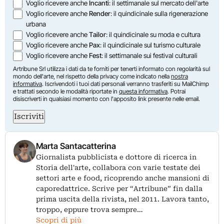
Voglio ricevere anche
Incanti
: il settimanale sul mercato dell'arte
Voglio ricevere anche
Render
: il quindicinale sulla rigenerazione
urbana
Voglio ricevere anche
Tailor
: il quindicinale su moda e cultura
Voglio ricevere anche
Pax
: il quindicinale sul turismo culturale
Voglio ricevere anche
Fest
: il settimanale sui festival culturali
Artribune Srl utilizza i dati da te forniti per tenerti informato con regolarità sul
mondo dell'arte, nel rispetto della privacy come indicato nella
nostra
informativa
. Iscrivendoti i tuoi dati personali verranno trasferiti su MailChimp
e trattati secondo le modalità riportate in
questa informativa
. Potrai
disiscriverti in qualsiasi momento con l'apposito link presente nelle email.
Iscriviti
Marta Santacatterina
Giornalista pubblicista e dottore di ricerca in
Storia dell'arte, collabora con varie testate dei
settori arte e food, ricoprendo anche mansioni di
caporedattrice. Scrive per “Artribune” fin dalla
prima uscita della rivista, nel 2011. Lavora tanto,
troppo, eppure trova sempre…
Scopri di più