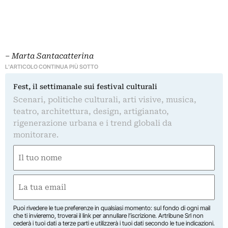
– Marta Santacatterina
L'ARTICOLO CONTINUA PIÙ SOTTO
Fest, il settimanale sui festival culturali
Scenari, politiche culturali, arti visive, musica,
teatro, architettura, design, artigianato,
rigenerazione urbana e i trend globali da
monitorare.
Nome
(Obbligatorio)
Nome
Email
(Obbligatorio)
Puoi rivedere le tue preferenze in qualsiasi momento: sul fondo di ogni mail
che ti invieremo, troverai il link per annullare l’iscrizione. Artribune Srl non
cederà i tuoi dati a terze parti e utilizzerà i tuoi dati secondo le tue indicazioni.