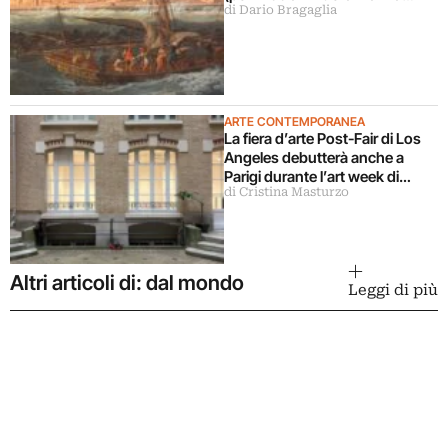
di Dario Bragaglia
Francese)
ARTE CONTEMPORANEA
La fiera d’arte Post-Fair di Los
Angeles debutterà anche a
Parigi durante l’art week di
di Cristina Masturzo
ottobre 2026
Altri articoli di: dal mondo
Leggi di più