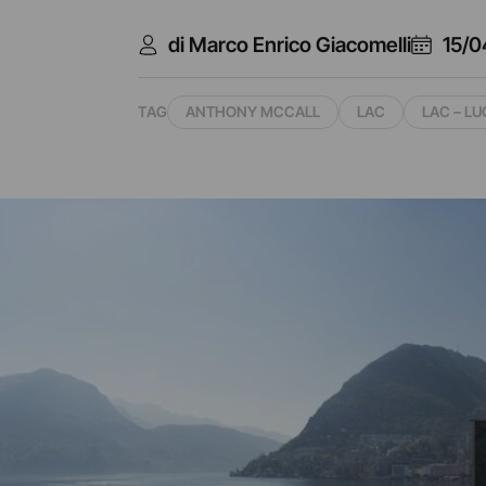
di Marco Enrico Giacomelli
15/0
TAG
ANTHONY MCCALL
LAC
LAC – L