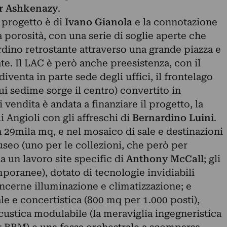
r Ashkenazy
.
l progetto è di
Ivano Gianola
e la connotazione
a porosità, con una serie di soglie aperte che
dino retrostante attraverso una grande piazza e
e. Il LAC è però anche preesistenza, con il
venta in parte sede degli uffici, il frontelago
ui sedime sorge il centro) convertito in
 vendita è andata a finanziare il progetto, la
i Angioli con gli affreschi di
Bernardino
Luini
.
a 29mila mq, e nel mosaico di sale e destinazioni
useo (uno per le collezioni, che però per
a un lavoro site specific di
Anthony McCall
; gli
mporanee), dotato di tecnologie invidiabili
ncerne illuminazione e climatizzazione; e
ale e concertistica (800 mq per 1.000 posti),
custica modulabile (la meraviglia ingegneristica