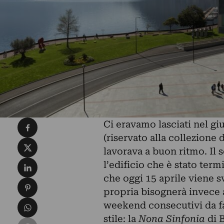
Condividi su Facebook
Ci eravamo lasciati nel gi
(riservato alla collezione 
Condividi su X
lavorava a buon ritmo. Il 
Condividi su LinkedIn
l’edificio che è stato term
che oggi 15 aprile viene s
Condividi su Pinterest
propria bisognerà invece a
Condividi su WhatsApp
weekend consecutivi da far
stile: la
Nona Sinfonia
di B