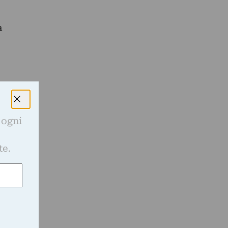
a
 ogni
e
te.