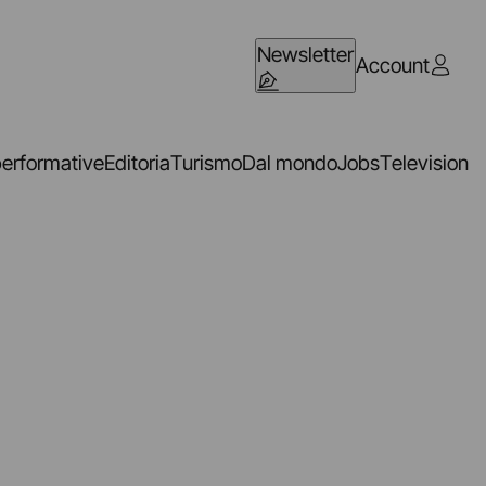
Newsletter
Account
performative
Editoria
Turismo
Dal mondo
Jobs
Television