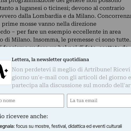
 una programmazione del genere non possono
tanto a luganesi o ticinesi; devono al contrario
 ovvero dalla Lombardia e da Milano. Concorrenz
le prime mosse vanno nella direzione
ordo – per fare un esempio eccellente in area
lo di Milano. Insomma, le premesse ci sono tutte.
 vi facciamo vedere un bel po’ di foto, scattate da
Lettera, la newsletter quotidiana
Non perdetevi il meglio di Artribune! Ricevi
giorno un'e-mail con gli articoli del giorno 
imanale sul mercato dell'arte
partecipa alla discussione sul mondo dell'ar
 numeri, tendenze, strategie, investimenti,
e
Email
to altro.
ired)
(Required)
Email
io ricevere anche:
(Required)
egnala
: focus su mostre, festival, didattica ed eventi culturali
iti per tenerti informato con regolarità sul mondo dell'arte, nel rispetto della