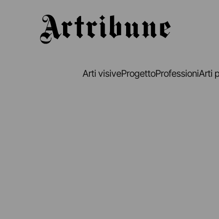
Artribune
Arti visive
Progetto
Professioni
Arti 