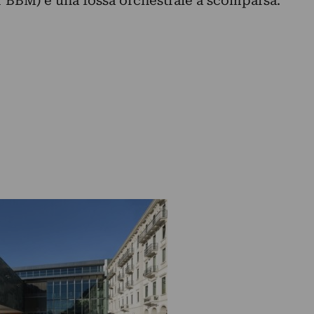
r BBM) e una fossa orchestrale a scomparsa.