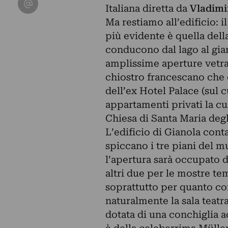
Condividi su Email
Italiana diretta da
Vladimi
Ma restiamo all’edificio: i
più evidente è quella dell
conducono dal lago al giar
amplissime aperture vetrat
chiostro francescano che di
dell’ex Hotel Palace (sul c
appartamenti privati la cui
Chiesa di Santa Maria degl
L’edificio di Gianola cont
spiccano i tre piani del m
l’apertura sarà occupato d
altri due per le mostre te
soprattutto per quanto co
naturalmente la sala teatr
dotata di una conchiglia a