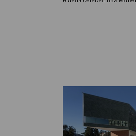
è della celeberrima Mülle