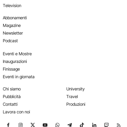
Television
Abbonamenti
Magazine
Newsletter
Podcast
Eventi e Mostre
Inaugurazioni
Finissage
Eventi in giornata
Chi siamo
University
Pubblicità
Travel
Contatti
Produzioni
Lavora con noi
Seguici su Facebook
Seguici su Instagram
Seguici su X
Seguici su YouTube
Seguici su WhatsApp
Seguici su Telegram
Seguici su TikTok
Seguici su Link
Seguici su
Segui