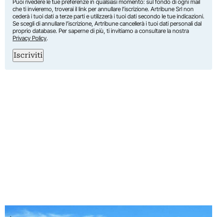
Puoi rivedere le tue preferenze in qualsiasi momento: sul fondo di ogni mail
che ti invieremo, troverai il link per annullare l’iscrizione. Artribune Srl non
cederà i tuoi dati a terze parti e utilizzerà i tuoi dati secondo le tue indicazioni.
Se scegli di annullare l’iscrizione, Artribune cancellerà i tuoi dati personali dal
proprio database. Per saperne di più, ti invitiamo a consultare la nostra
Privacy Policy
.
Iscriviti