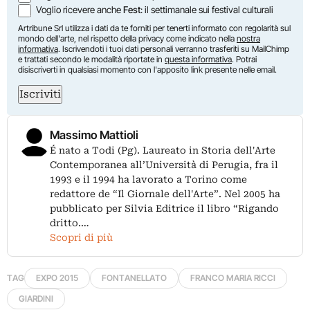
Voglio ricevere anche
Fest
: il settimanale sui festival culturali
Artribune Srl utilizza i dati da te forniti per tenerti informato con regolarità sul
mondo dell'arte, nel rispetto della privacy come indicato nella
nostra
informativa
. Iscrivendoti i tuoi dati personali verranno trasferiti su MailChimp
e trattati secondo le modalità riportate in
questa informativa
. Potrai
disiscriverti in qualsiasi momento con l'apposito link presente nelle email.
Iscriviti
Massimo Mattioli
É nato a Todi (Pg). Laureato in Storia dell'Arte
Contemporanea all’Università di Perugia, fra il
1993 e il 1994 ha lavorato a Torino come
redattore de “Il Giornale dell'Arte”. Nel 2005 ha
pubblicato per Silvia Editrice il libro “Rigando
dritto.…
Scopri di più
TAG
EXPO 2015
FONTANELLATO
FRANCO MARIA RICCI
GIARDINI