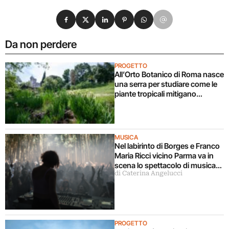
Condividi su Facebook
Condividi su X
Condividi su LinkedIn
Condividi su Pinterest
Condividi su WhatsApp
Condividi su Email
Da non perdere
PROGETTO
All’Orto Botanico di Roma nasce
una serra per studiare come le
piante tropicali mitigano
l’inquinamento
MUSICA
Nel labirinto di Borges e Franco
Maria Ricci vicino Parma va in
scena lo spettacolo di musica
di Caterina Angelucci
contemporanea più radicale di
sempre
PROGETTO