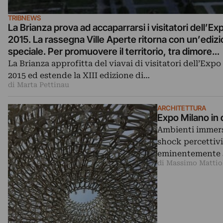
TRIBNEWS
La Brianza prova ad accaparrarsi i visitatori dell’Ex
2015. La rassegna Ville Aperte ritorna con un’ediz
speciale. Per promuovere il territorio, tra dimore
storiche, parchi e castelli
La Brianza approfitta del viavai di visitatori dell’Expo
2015 ed estende la XIII edizione di…
di Marta Pettinau
ARCHITETTURA
Expo Milano in
Ambienti immersi
shock percettivi
eminentemente s
di Massimo Mattio