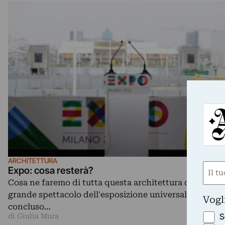
ARCHITETTURA
Nom
Expo: cosa resterà?
Cosa ne faremo di tutta questa architettura quando il
(Obbli
Nome
grande spettacolo dell'esposizione universale sarà
Vogl
concluso…
S
di Giulia Mura