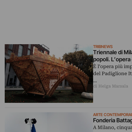
TRIBNEWS
Triennale di Mil
popoli. L’opera
È l’opera più im
del Padiglione I
…
di Helga Marsala
ARTE CONTEMPORA
Fonderia Battag
A Milano, cinqua