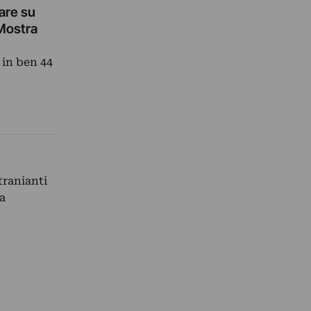
lare su
 Mostra
 in ben 44
tranianti
la