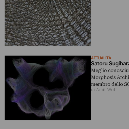
ATTUALITÀ
Satoru Sugihara
Meglio conosciu
Morphosis Archi
membro dello S
di Amit Wolf