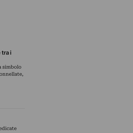
tra i
ra simbolo
tonnellate,
edicate