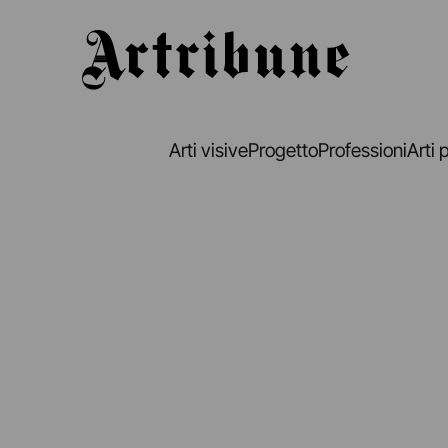
Artribune
Arti visive
Progetto
Professioni
Arti 