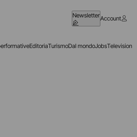
Newsletter
Account
performative
Editoria
Turismo
Dal mondo
Jobs
Television