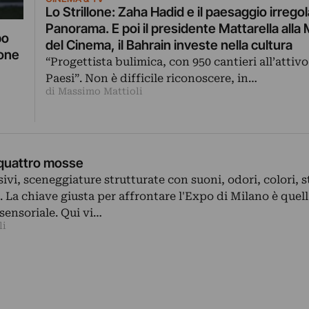
Lo Strillone: Zaha Hadid e il paesaggio irrego
Panorama. E poi il presidente Mattarella alla
po
del Cinema, il Bahrain investe nella cultura
ione
“Progettista bulimica, con 950 cantieri all’attivo
Paesi”. Non è difficile riconoscere, in…
di Massimo Mattioli
 quattro mosse
vi, sceneggiature strutturate con suoni, odori, colori, s
. La chiave giusta per affrontare l'Expo di Milano è quel
ensoriale. Qui vi…
li