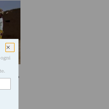
 ogni
e
te.
gan di Expo