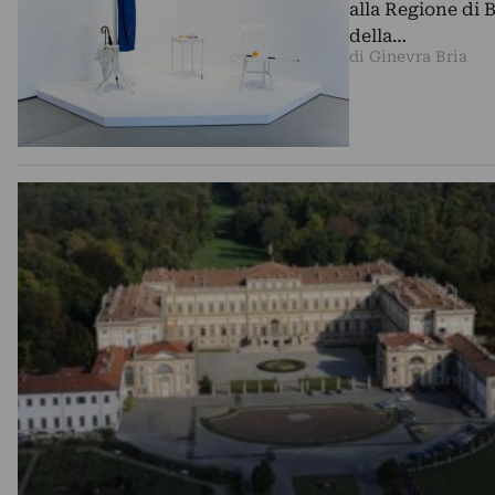
alla Regione di B
della…
di Ginevra Bria