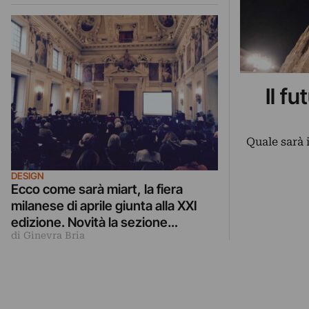
Il fu
Quale sarà i
DESIGN
Ecco come sarà miart, la fiera
milanese di aprile giunta alla XXI
edizione. Novità la sezione
di Ginevra Bria
Decades, dedicata alla gallerie
storiche