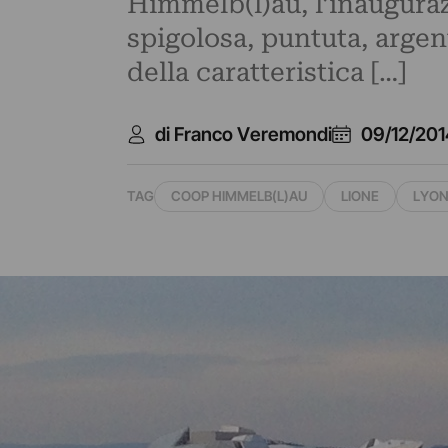
Himmelb(l)au, l’inauguraz
spigolosa, puntuta, argen
della caratteristica […]
di Franco Veremondi
09/12/201
TAG
COOP HIMMELB(L)AU
LIONE
LYO