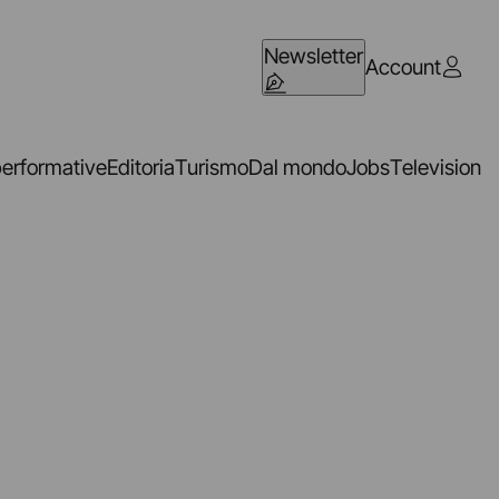
Newsletter
Account
performative
Editoria
Turismo
Dal mondo
Jobs
Television