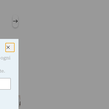
 ogni
e
te.