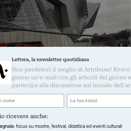
Lettera, la newsletter quotidiana
Non perdetevi il meglio di Artribune! Ricevi
giorno un'e-mail con gli articoli del giorno 
partecipa alla discussione sul mondo dell'ar
e
Email
1 / 24
ired)
(Required)
io ricevere anche:
egnala
: focus su mostre, festival, didattica ed eventi culturali