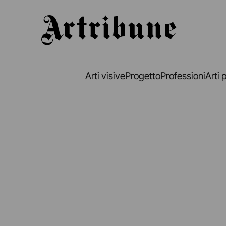
Artribune
Arti visive
Progetto
Professioni
Arti 