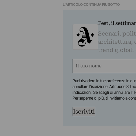
L'ARTICOLO CONTINUA PIÙ SOTTO
Fest, il settima
Scenari, polit
architettura, 
trend globali
Nome
(Required)
First
Puoi rivedere le tue preferenze in qua
annullare l’iscrizione. Artribune Srl no
indicazioni. Se scegli di annullare l’i
Per saperne di più, ti invitiamo a con
Iscriviti