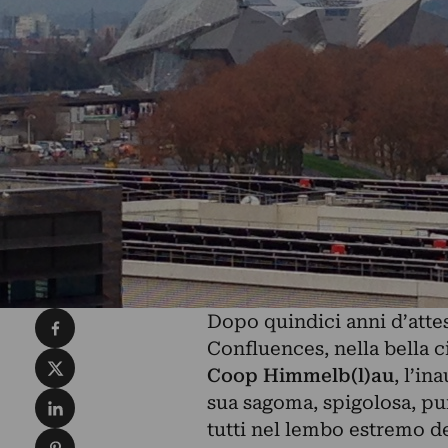
Condividi su Facebook
Dopo quindici anni d’attes
Confluences, nella bella ci
Condividi su X
Coop Himmelb(l)au
, l’in
Condividi su LinkedIn
sua sagoma, spigolosa, pun
tutti nel lembo estremo del
Condividi su Pinterest