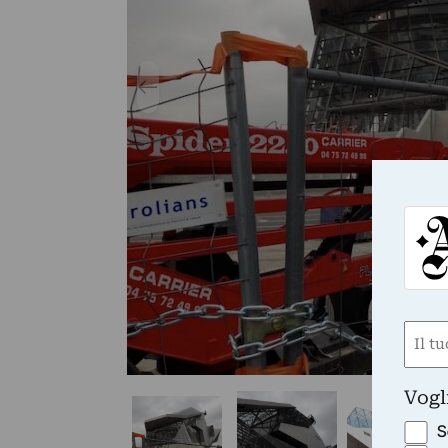
Nom
(Requ
First
Vogl
S