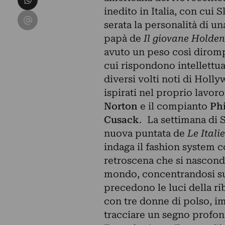
inedito in Italia, con cui
Condividi su Email
serata la personalità di un
papà de
Il giovane Holden
avuto un peso così dirom
cui rispondono intellettu
diversi volti noti di Holl
ispirati nel proprio lavoro
Norton
e il compianto
Ph
Cusack
. La settimana di
nuova puntata de
Le Itali
indaga il fashion system c
retroscena che si nascondo
mondo, concentrandosi sugl
precedono le luci della rib
con tre donne di polso, i
tracciare un segno profon