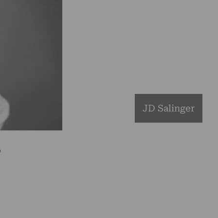
JD Salinger
o