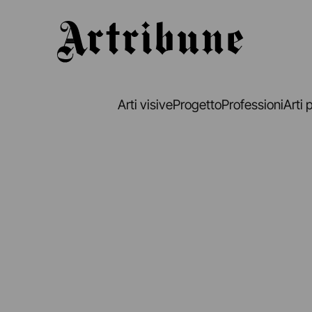
Artribune
Arti visive
Progetto
Professioni
Arti 