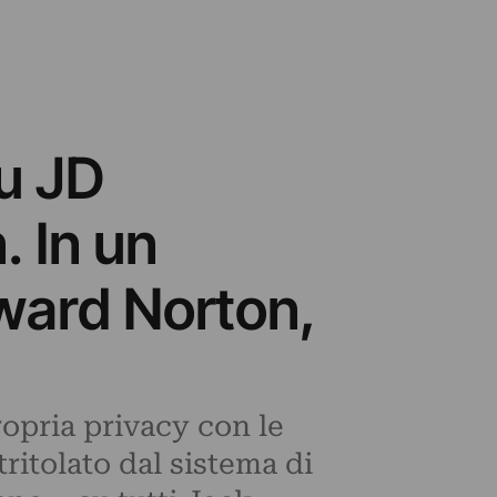
su JD
. In un
ward Norton,
ropria privacy con le
tritolato dal sistema di