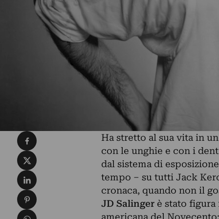
Condividi su Facebook
Ha stretto al sua vita in 
con le unghie e con i denti
Condividi su X
dal sistema di esposizione
Condividi su LinkedIn
tempo – su tutti Jack Ker
cronaca, quando non il goss
Condividi su Pinterest
JD Salinger
è stato figura
Condividi su WhatsApp
americana del Novecento: