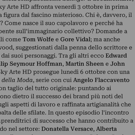
 Sky Arte HD affronta venerdì 3 ottobre in prima
a figura dal fascino misterioso. Chi è, davvero, il
? Come nasce il suo capolavoro e perché ha
pente sull’immaginario collettivo? Domande a
ali come
Tom Wolfe
e
Gore Vidal
; ma anche
ywood, suggestionati dalla penna dello scrittore e
 dai suoi personaggi. Tra gli altri ecco
Edward
ilip Seymour Hoffman
,
Martin Sheen
e
John
 Sky Arte HD prosegue lunedì 6 ottobre con una
e della Moda
, serie con cui
Angelo Flaccavento
on taglio del tutto originale: puntando ai
no dietro il successo dei brand più noti del
i aspetti di lavoro e raffinata artigianalità che
alta delle sfilate. In questo episodio l’incontro
mprenditrici di successo che hanno contribuito a
do nel settore:
Donatella Versace
,
Alberta