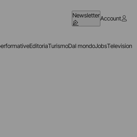
Newsletter
Account
performative
Editoria
Turismo
Dal mondo
Jobs
Television