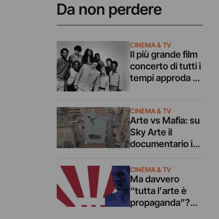
Da non perdere
CINEMA & TV
Il più grande film
concerto di tutti i
tempi approda su
Sky Arte
CINEMA & TV
Arte vs Mafia: su
Sky Arte il
documentario in
ricordo di
Falcone e
CINEMA & TV
Borsellino
Ma davvero
“tutta l’arte è
propaganda”?
Risponde un