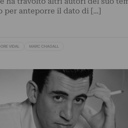
 ha travolto altri autori del suo te
per anteporre il dato di […]
ORE VIDAL
MARC CHAGALL