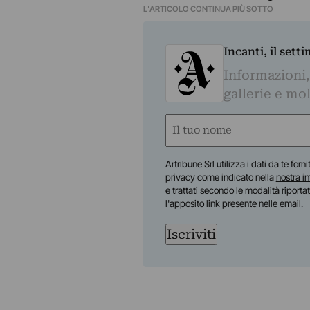
L'ARTICOLO CONTINUA PIÙ SOTTO
Incanti, il sett
Informazioni,
gallerie e mol
Nome
(Obbligatorio)
Nome
Artribune Srl utilizza i dati da te forn
privacy come indicato nella
nostra i
e trattati secondo le modalità riporta
l'apposito link presente nelle email.
Iscriviti