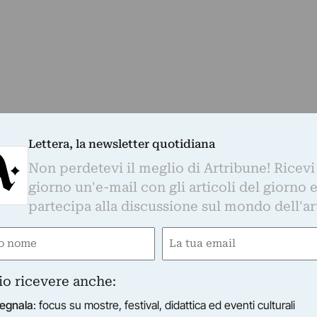
Lettera, la newsletter quotidiana
Non perdetevi il meglio di Artribune! Ricevi
giorno un'e-mail con gli articoli del giorno 
Whatsapp. È sufficiente
cliccare qui
per
partecipa alla discussione sul mondo dell'ar
d essere sempre aggiornati
e
Email
gatorio)
(Obbligatorio)
io ricevere anche:
otidiana
egnala
: focus su mostre, festival, didattica ed eventi culturali
o di Artribune! Ricevi ogni giorno un'e-mail con 