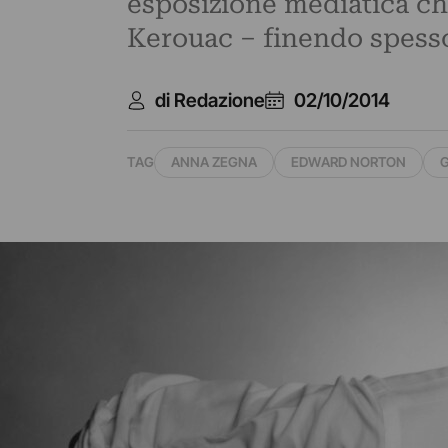
esposizione mediatica che
Kerouac – finendo spesso 
di Redazione
02/10/2014
TAG
ANNA ZEGNA
EDWARD NORTON
G