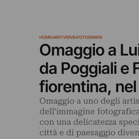
HOME
›
ARTI VISIVE
›
FOTOGRAFIA
Omaggio a Luig
da Poggiali e 
fiorentina, ne
Omaggio a uno degli arti
dell’immagine fotografica
con una delicatezza specia
città e di paesaggio diven