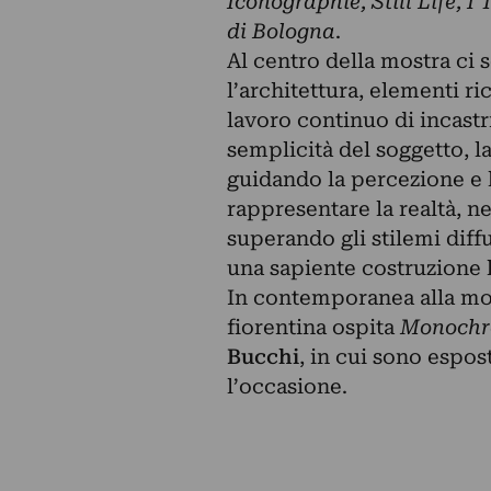
Iconographie, Still Life, I
di Bologna
.
Al centro della mostra ci s
l’architettura, elementi ri
lavoro continuo di incastri 
semplicità del soggetto, la 
guidando la percezione e l
rappresentare la realtà, n
superando gli stilemi diff
una sapiente costruzione l
In contemporanea alla most
fiorentina ospita
Monoch
Bucchi
, in cui sono esposti
l’occasione.