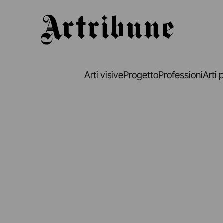
Artribune
Arti visive
Progetto
Professioni
Arti 