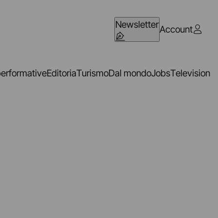
Newsletter
Account
performative
Editoria
Turismo
Dal mondo
Jobs
Television