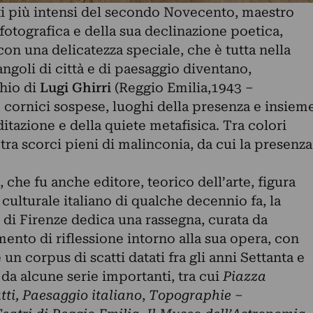
ti più intensi del secondo Novecento, maestro
otografica e della sua declinazione poetica,
con una delicatezza speciale, che è tutta nella
angoli di città e di paesaggio diventano,
chio di
Lugi Ghirri
(Reggio Emilia,1943 –
 cornici sospese, luoghi della presenza e insiem
itazione e della quiete metafisica. Tra colori
tra scorci pieni di malinconia, da cui la presenza
 che fu anche editore, teorico dell’arte, figura
ulturale italiano di qualche decennio fa, la
i di Firenze dedica una rassegna, curata da
ento di riflessione intorno alla sua opera, con
 un corpus di scatti datati fra gli anni Settanta e
i da alcune serie importanti, tra cui
Piazza
tti, Paesaggio italiano
,
Topographie –