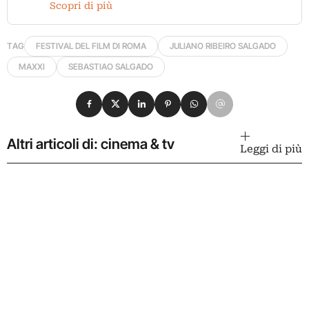
Scopri di più
TAG
FESTIVAL DEL FILM DI ROMA
JULIANO RIBEIRO SALGADO
MAXXI
SEBASTIAO SALGADO
Condividi su Facebook
Condividi su X
Condividi su LinkedIn
Condividi su Pinterest
Condividi su WhatsApp
Condividi su Email
Altri articoli di: cinema & tv
Leggi di più