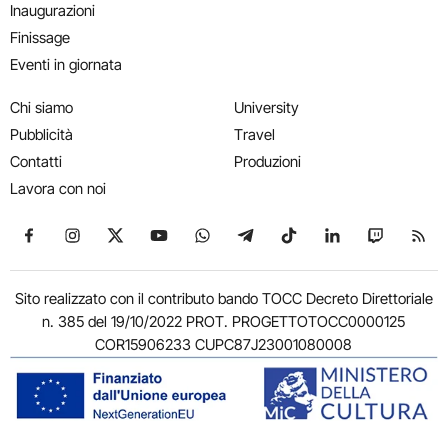
Inaugurazioni
Finissage
Eventi in giornata
Chi siamo
University
Pubblicità
Travel
Contatti
Produzioni
Lavora con noi
Seguici su Facebook
Seguici su Instagram
Seguici su X
Seguici su YouTube
Seguici su WhatsApp
Seguici su Telegram
Seguici su TikTok
Seguici su Link
Seguici su
Segui
Sito realizzato con il contributo bando TOCC Decreto Direttoriale
n. 385 del 19/10/2022 PROT. PROGETTOTOCC0000125
COR15906233 CUPC87J23001080008