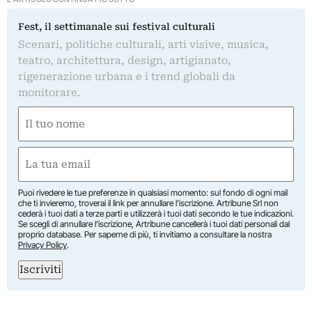
Fest, il settimanale sui festival culturali
Scenari, politiche culturali, arti visive, musica,
teatro, architettura, design, artigianato,
rigenerazione urbana e i trend globali da
monitorare.
Nome
(Required)
First
Email
(Required)
Puoi rivedere le tue preferenze in qualsiasi momento: sul fondo di ogni mail
che ti invieremo, troverai il link per annullare l’iscrizione. Artribune Srl non
cederà i tuoi dati a terze parti e utilizzerà i tuoi dati secondo le tue indicazioni.
Se scegli di annullare l’iscrizione, Artribune cancellerà i tuoi dati personali dal
proprio database. Per saperne di più, ti invitiamo a consultare la nostra
Privacy Policy
.
Iscriviti