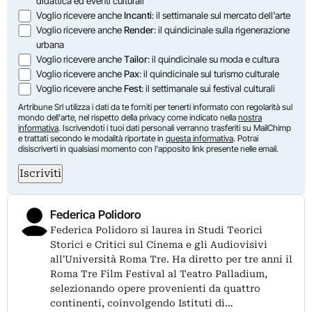
didattica ed eventi culturali
Voglio ricevere anche
Incanti
: il settimanale sul mercato dell'arte
Voglio ricevere anche
Render
: il quindicinale sulla rigenerazione
urbana
Voglio ricevere anche
Tailor
: il quindicinale su moda e cultura
Voglio ricevere anche
Pax
: il quindicinale sul turismo culturale
Voglio ricevere anche
Fest
: il settimanale sui festival culturali
Artribune Srl utilizza i dati da te forniti per tenerti informato con regolarità sul
mondo dell'arte, nel rispetto della privacy come indicato nella
nostra
informativa
. Iscrivendoti i tuoi dati personali verranno trasferiti su MailChimp
e trattati secondo le modalità riportate in
questa informativa
. Potrai
disiscriverti in qualsiasi momento con l'apposito link presente nelle email.
Iscriviti
Federica Polidoro
Federica Polidoro si laurea in Studi Teorici
Storici e Critici sul Cinema e gli Audiovisivi
all'Università Roma Tre. Ha diretto per tre anni il
Roma Tre Film Festival al Teatro Palladium,
selezionando opere provenienti da quattro
continenti, coinvolgendo Istituti di…