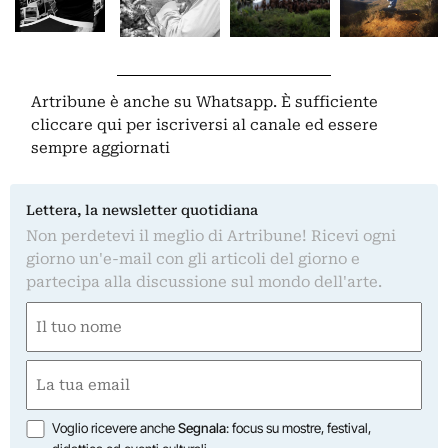
Artribune è anche su Whatsapp. È sufficiente
cliccare qui
per iscriversi al canale ed essere
sempre aggiornati
Lettera, la newsletter quotidiana
Non perdetevi il meglio di Artribune! Ricevi ogni
giorno un'e-mail con gli articoli del giorno e
partecipa alla discussione sul mondo dell'arte.
Nome
(Required)
First
Email
(Required)
Opzioni
Voglio ricevere anche
Segnala
: focus su mostre, festival,