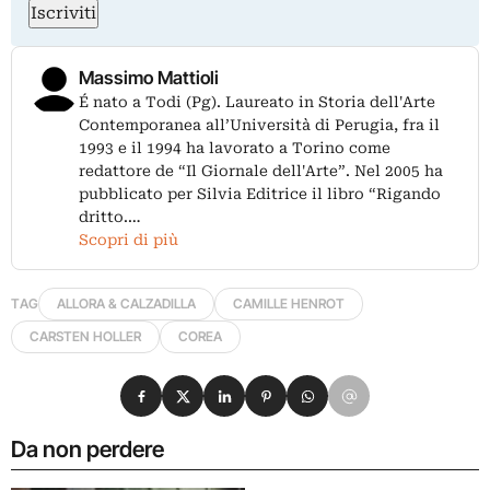
Iscriviti
Massimo Mattioli
É nato a Todi (Pg). Laureato in Storia dell'Arte
Contemporanea all’Università di Perugia, fra il
1993 e il 1994 ha lavorato a Torino come
redattore de “Il Giornale dell'Arte”. Nel 2005 ha
pubblicato per Silvia Editrice il libro “Rigando
dritto.…
Scopri di più
TAG
ALLORA & CALZADILLA
CAMILLE HENROT
CARSTEN HOLLER
COREA
Condividi su Facebook
Condividi su X
Condividi su LinkedIn
Condividi su Pinterest
Condividi su WhatsApp
Condividi su Email
Da non perdere