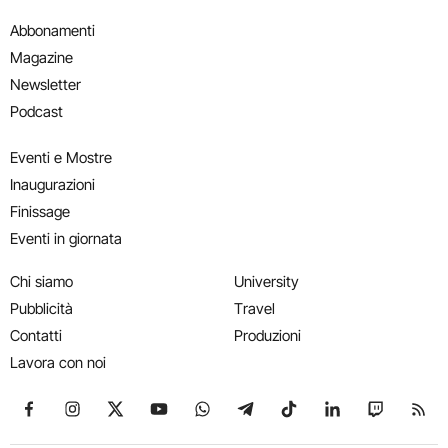
Abbonamenti
Magazine
Newsletter
Podcast
Eventi e Mostre
Inaugurazioni
Finissage
Eventi in giornata
Chi siamo
University
Pubblicità
Travel
Contatti
Produzioni
Lavora con noi
Seguici su Facebook
Seguici su Instagram
Seguici su X
Seguici su YouTube
Seguici su WhatsApp
Seguici su Telegram
Seguici su TikTok
Seguici su Link
Seguici su
Segui