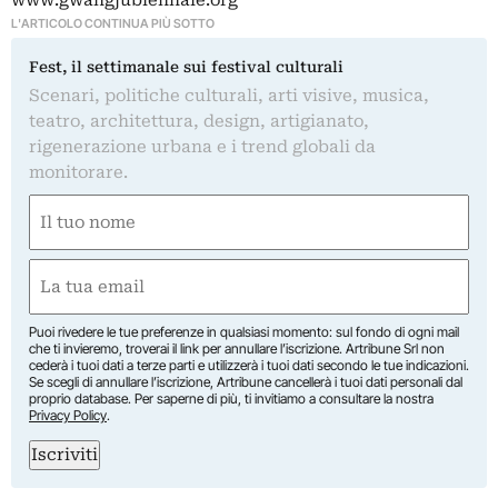
www.gwangjubiennale.org
L'ARTICOLO CONTINUA PIÙ SOTTO
Fest, il settimanale sui festival culturali
Scenari, politiche culturali, arti visive, musica,
teatro, architettura, design, artigianato,
rigenerazione urbana e i trend globali da
monitorare.
Nome
(Required)
First
Email
(Required)
Puoi rivedere le tue preferenze in qualsiasi momento: sul fondo di ogni mail
che ti invieremo, troverai il link per annullare l’iscrizione. Artribune Srl non
cederà i tuoi dati a terze parti e utilizzerà i tuoi dati secondo le tue indicazioni.
Se scegli di annullare l’iscrizione, Artribune cancellerà i tuoi dati personali dal
proprio database. Per saperne di più, ti invitiamo a consultare la nostra
Privacy Policy
.
Iscriviti