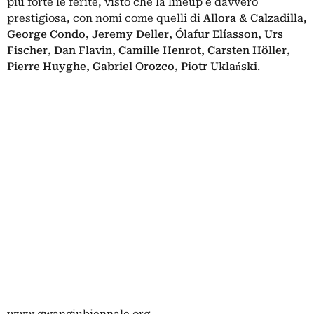
più forte le ferite, visto che la lineup è davvero
prestigiosa, con nomi come quelli di
Allora & Calzadilla,
George Condo, Jeremy Deller, Ólafur Elíasson, Urs
Fischer, Dan Flavin, Camille Henrot, Carsten Höller,
Pierre Huyghe, Gabriel Orozco, Piotr Uklański
.