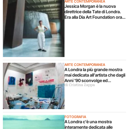
ARTE CONTEMPORANEA
Jessica Morgan è la nuova
direttrice della Tate di Londra.
Era alla Dia Art Foundation ora
torna in UK
ARTE CONTEMPORANEA
A Londra la più grande mostra
mai dedicata all’artista che dagli
Anni ’90 sconvolge ed
di Cristina Zappa
emoziona con la sua creatività
FOTOGRAFIA
A Londra c’è una mostra
interamente dedicata alle