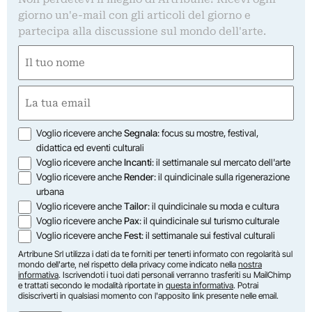
giorno un'e-mail con gli articoli del giorno e
partecipa alla discussione sul mondo dell'arte.
Nome
(Required)
First
Email
(Required)
Opzioni
Voglio ricevere anche
Segnala
: focus su mostre, festival,
didattica ed eventi culturali
Voglio ricevere anche
Incanti
: il settimanale sul mercato dell'arte
Voglio ricevere anche
Render
: il quindicinale sulla rigenerazione
urbana
Voglio ricevere anche
Tailor
: il quindicinale su moda e cultura
Voglio ricevere anche
Pax
: il quindicinale sul turismo culturale
Voglio ricevere anche
Fest
: il settimanale sui festival culturali
Artribune Srl utilizza i dati da te forniti per tenerti informato con regolarità sul
mondo dell'arte, nel rispetto della privacy come indicato nella
nostra
informativa
. Iscrivendoti i tuoi dati personali verranno trasferiti su MailChimp
e trattati secondo le modalità riportate in
questa informativa
. Potrai
disiscriverti in qualsiasi momento con l'apposito link presente nelle email.