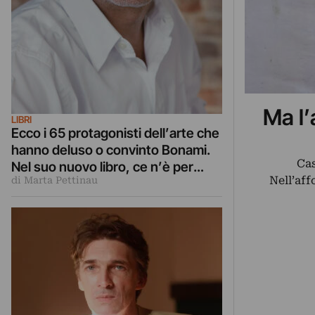
Ma l
LIBRI
Ecco i 65 protagonisti dell’arte che
hanno deluso o convinto Bonami.
Cas
Nel suo nuovo libro, ce n’è per
Nell’af
di Marta Pettinau
tutti: Gioni, Koons, Orozco e tanti