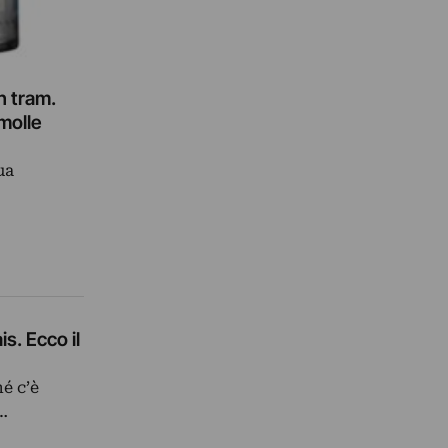
in tram.
molle
ua
s. Ecco il
é c’è
è…