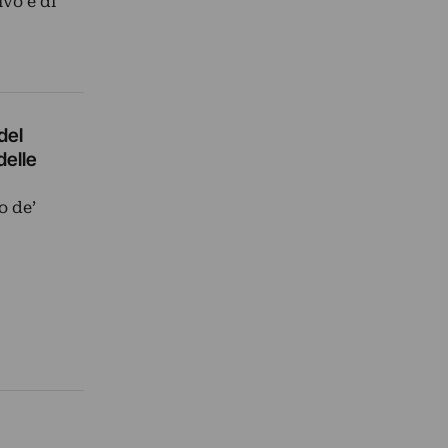
ivo e di
del
delle
o de’