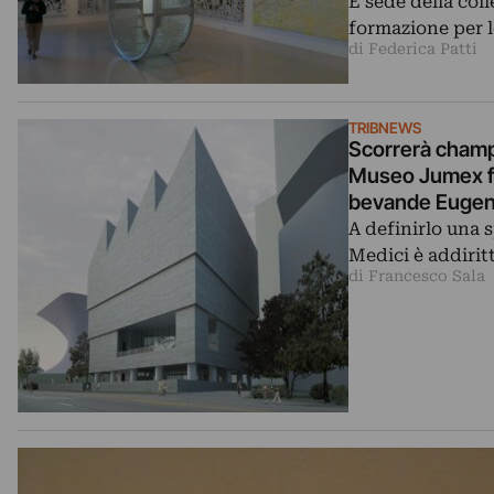
È sede della coll
formazione per le
di Federica Patti
TRIBNEWS
Scorrerà champa
Museo Jumex fir
bevande Eugenio
A definirlo una 
Medici è addirit
di Francesco Sala