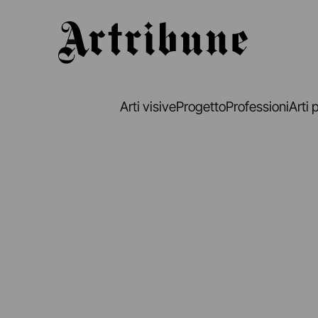
Artribune
Arti visive
Progetto
Professioni
Arti 