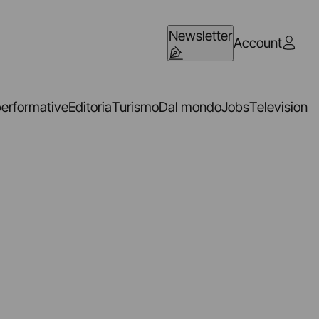
Newsletter
Account
performative
Editoria
Turismo
Dal mondo
Jobs
Television