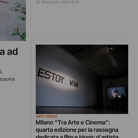
di Massimo Mattioli
Slovacchia, Romania, Grecia,
Polonia, ma nessun connazionale:
perché?
a ad
6.
 nuova
ARTI VISIVE
Milano “Tra Arte e Cinema”:
quarta edizione per la rassegna
dedicata a film e biopic d’artista.