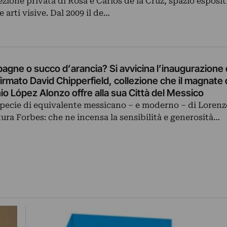
ezione privata di Rosa e Carlos de la Cruz, spazio esposit
 arti visive. Dal 2009 il de…
gne o succo d’arancia? Si avvicina l’inaugurazione 
mato David Chipperfield, collezione che il magnate 
 López Alonzo offre alla sua Città del Messico
specie di equivalente messicano – e moderno – di Lorenz
tura Forbes: che ne incensa la sensibilità e generosità…