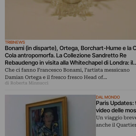
TRIBNEWS
Bonami (in disparte), Ortega, Borchart-Hume e la 
Cola antropomorfa. La Collezione Sandretto Re
Rebaudengo in visita alla Whitechapel di Londra: il
report della mostra e del talk inaugurale
Che ci fanno Francesco Bonami, l’artista messicano
Damian Ortega e il fresco fresco Head of…
di Roberta Minnucci
DAL MONDO
Paris Updates: t
video delle mos
Un viaggio breve
anche il Quartier