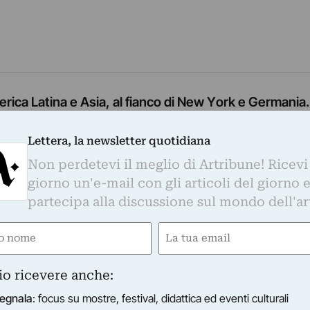
ica Latina e Asia, al fianco di New York e Germania.
lassifica, la geopolitica del collezionismo globale un
ll’arte sia in continua evoluzione verso le rotte dei nuov
Lettera, la newsletter quotidiana
 fatto. E che questa nuova ricchezza…
Non perdetevi il meglio di Artribune! Ricevi
li
giorno un'e-mail con gli articoli del giorno 
partecipa alla discussione sul mondo dell'ar
e
Email
ired)
(Required)
io ricevere anche:
egnala
: focus su mostre, festival, didattica ed eventi culturali