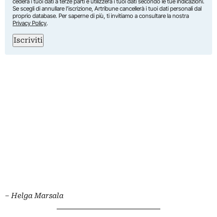
cederà i tuoi dati a terze parti e utilizzerà i tuoi dati secondo le tue indicazioni.
Se scegli di annullare l’iscrizione, Artribune cancellerà i tuoi dati personali dal
proprio database. Per saperne di più, ti invitiamo a consultare la nostra
Privacy Policy
.
Iscriviti
– Helga Marsala