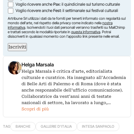
Voglio ricevere anche
Pax
: il quindicinale sul turismo culturale
Voglio ricevere anche
Fest
: il settimanale sui festival culturali
Artribune Srl utilizza i dati da te forniti per tenerti informato con regolarità sul
mondo dell'arte, nel rispetto della privacy come indicato nella
nostra
informativa
. Iscrivendoti i tuoi dati personali verranno trasferiti su MailChimp
e trattati secondo le modalità riportate in
questa informativa
. Potrai
disiscriverti in qualsiasi momento con l'apposito link presente nelle email.
Iscriviti
Helga Marsala
Helga Marsala è critica d’arte, editorialista
culturale e curatrice. Ha insegnato all’Accademia
di Belle Arti di Palermo e di Roma (dove è stata
anche responsabile dell’ufficio comunicazione).
Collaboratrice da vent’anni anni di testate
nazionali di settore, ha lavorato a lungo,…
Scopri di più
TAG
BANCHE
GALLERIE D'ITALIA
INTESA SANPAOLO