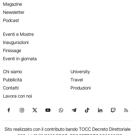
Magazine
Newsletter
Podcast
Eventi e Mostre
Inaugurazioni
Finissage
Eventi in giornata
Chi siamo
University
Pubblicità
Travel
Contatti
Produzioni
Lavora con noi
Seguici su Facebook
Seguici su Instagram
Seguici su X
Seguici su YouTube
Seguici su WhatsApp
Seguici su Telegram
Seguici su TikTok
Seguici su Link
Seguici su
Segui
Sito realizzato con il contributo bando TOCC Decreto Direttoriale