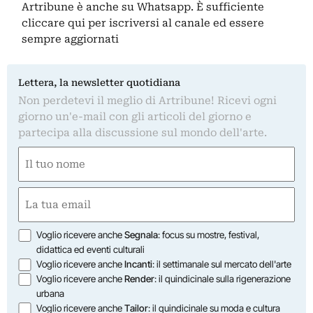
Artribune è anche su Whatsapp. È sufficiente
cliccare qui
per iscriversi al canale ed essere
sempre aggiornati
Lettera, la newsletter quotidiana
Non perdetevi il meglio di Artribune! Ricevi ogni
giorno un'e-mail con gli articoli del giorno e
partecipa alla discussione sul mondo dell'arte.
Nome
(Obbligatorio)
Nome
Email
(Obbligatorio)
Opzioni
Voglio ricevere anche
Segnala
: focus su mostre, festival,
didattica ed eventi culturali
Voglio ricevere anche
Incanti
: il settimanale sul mercato dell'arte
Voglio ricevere anche
Render
: il quindicinale sulla rigenerazione
urbana
Voglio ricevere anche
Tailor
: il quindicinale su moda e cultura