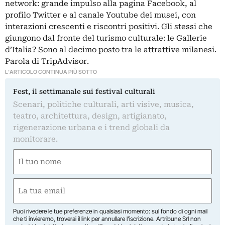
network: grande impulso alla pagina Facebook, al
profilo Twitter e al canale Youtube dei musei, con
interazioni crescenti e riscontri positivi. Gli stessi che
giungono dal fronte del turismo culturale: le Gallerie
d’Italia? Sono al decimo posto tra le attrattive milanesi.
Parola di TripAdvisor.
L'ARTICOLO CONTINUA PIÙ SOTTO
Fest, il settimanale sui festival culturali
Scenari, politiche culturali, arti visive, musica,
teatro, architettura, design, artigianato,
rigenerazione urbana e i trend globali da
monitorare.
Nome
(Obbligatorio)
Nome
Email
(Obbligatorio)
Puoi rivedere le tue preferenze in qualsiasi momento: sul fondo di ogni mail
che ti invieremo, troverai il link per annullare l’iscrizione. Artribune Srl non