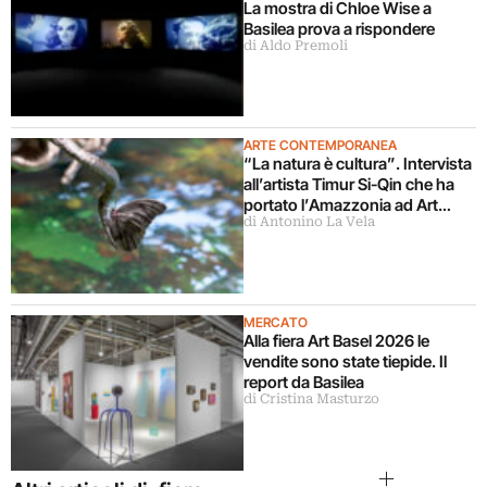
La mostra di Chloe Wise a
Basilea prova a rispondere
di Aldo Premoli
ARTE CONTEMPORANEA
“La natura è cultura”. Intervista
all’artista Timur Si-Qin che ha
portato l’Amazzonia ad Art
di Antonino La Vela
Basel 2026
MERCATO
Alla fiera Art Basel 2026 le
vendite sono state tiepide. Il
report da Basilea
di Cristina Masturzo