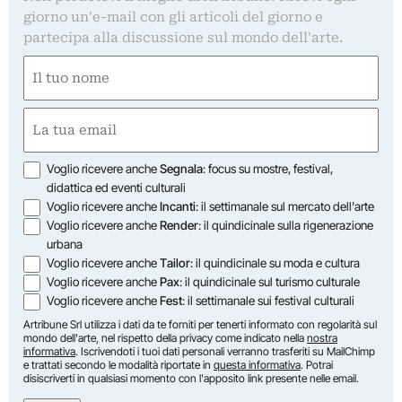
giorno un'e-mail con gli articoli del giorno e
partecipa alla discussione sul mondo dell'arte.
Nome
(Required)
First
Email
(Required)
Opzioni
Voglio ricevere anche
Segnala
: focus su mostre, festival,
didattica ed eventi culturali
Voglio ricevere anche
Incanti
: il settimanale sul mercato dell'arte
Voglio ricevere anche
Render
: il quindicinale sulla rigenerazione
urbana
Voglio ricevere anche
Tailor
: il quindicinale su moda e cultura
Voglio ricevere anche
Pax
: il quindicinale sul turismo culturale
Voglio ricevere anche
Fest
: il settimanale sui festival culturali
Artribune Srl utilizza i dati da te forniti per tenerti informato con regolarità sul
mondo dell'arte, nel rispetto della privacy come indicato nella
nostra
informativa
. Iscrivendoti i tuoi dati personali verranno trasferiti su MailChimp
e trattati secondo le modalità riportate in
questa informativa
. Potrai
disiscriverti in qualsiasi momento con l'apposito link presente nelle email.