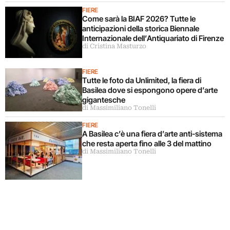
FIERE
Come sarà la BIAF 2026? Tutte le
anticipazioni della storica Biennale
Internazionale dell’Antiquariato di Firenze
di Cristina Masturzo
FIERE
Tutte le foto da Unlimited, la fiera di
Basilea dove si espongono opere d’arte
gigantesche
di Massimiliano Tonelli
FIERE
A Basilea c’è una fiera d’arte anti-sistema
che resta aperta fino alle 3 del mattino
di Massimiliano Tonelli