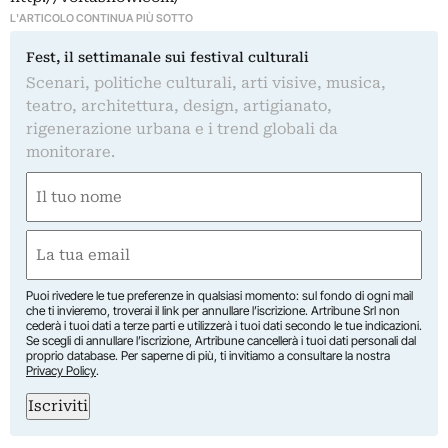
L'ARTICOLO CONTINUA PIÙ SOTTO
Fest, il settimanale sui festival culturali
Scenari, politiche culturali, arti visive, musica,
teatro, architettura, design, artigianato,
rigenerazione urbana e i trend globali da
monitorare.
Nome
(Required)
First
Email
(Required)
Puoi rivedere le tue preferenze in qualsiasi momento: sul fondo di ogni mail
che ti invieremo, troverai il link per annullare l’iscrizione. Artribune Srl non
cederà i tuoi dati a terze parti e utilizzerà i tuoi dati secondo le tue indicazioni.
Se scegli di annullare l’iscrizione, Artribune cancellerà i tuoi dati personali dal
proprio database. Per saperne di più, ti invitiamo a consultare la nostra
Privacy Policy
.
Iscriviti