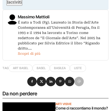
Iscriviti
Massimo Mattioli
É nato a Todi (Pg). Laureato in Storia dell'Arte
Contemporanea all’Università di Perugia, fra il
1993 e il 1994 ha lavorato a Torino come
redattore de “Il Giornale dell'Arte”. Nel 2005 ha
pubblicato per Silvia Editrice il libro “Rigando
dritto.…
Scopri di più
TAG
ART BASEL
BASEL
BASILEA
LISTE
Condividi su Facebook
Condividi su X
Condividi su LinkedIn
Condividi su Pinterest
Condividi su WhatsApp
Condividi su Email
Da non perdere
ARTI VISIVE
Come ci raccontiamo il mondo?