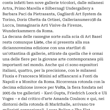
conta infatti ben nove gallerie tricolori, dalle milanesi
Artra, Primo Marella e Silbernagl Undergallery a
Barbara Paci da Pietrasanta, Gagliardi Art System da
Torino, Doris Ghetta da Ortisei, Gallerianumero38 da
Lucca, Immaginaria Arti Visive da Firenze,
Wunderkammern da Roma.
La decana delle rassegne sorte sulla scia di Art Basel
resta comunque
Liste
, che si presenta alla sua
diciannovesima edizione con una startlist di
un’ottantina di gallerie, attirate da quella che è ormai
una delle fiere per la giovane arte contemporanea più
importanti nel mondo. Anche qui ci sono espositori
italiani, quattro, per la precisione, con le milanesi
Fluxia e Francesca Minini ad affiancarsi a Fonti da
Napoli e a Monitor da Roma. Ricorrenza rotonda con la
decima edizione invece per
Volta
, la fiera fondata nel
2005 da tre galleristi – Kavi Gupta, Friedrich Loock e Uli
Voges – e dal critico d’arte Amanda Coulson: e qui, nei
dintorni della rotonda di Markthalle, arrivano tre
galleristi connazionali, Laura Bulian e The Flat –