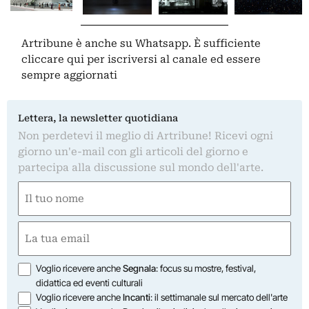
Artribune è anche su Whatsapp. È sufficiente
cliccare qui
per iscriversi al canale ed essere
sempre aggiornati
Lettera, la newsletter quotidiana
Non perdetevi il meglio di Artribune! Ricevi ogni
giorno un'e-mail con gli articoli del giorno e
partecipa alla discussione sul mondo dell'arte.
Nome
(Required)
First
Email
(Required)
Opzioni
Voglio ricevere anche
Segnala
: focus su mostre, festival,
didattica ed eventi culturali
Voglio ricevere anche
Incanti
: il settimanale sul mercato dell'arte