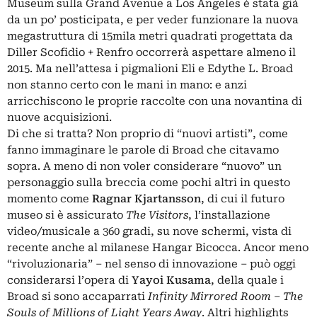
Museum sulla Grand Avenue a Los Angeles è stata già
da un po’ posticipata, e per veder funzionare la nuova
megastruttura di 15mila metri quadrati progettata da
Diller Scofidio + Renfro occorrerà aspettare almeno il
2015. Ma nell’attesa i pigmalioni Eli e Edythe L. Broad
non stanno certo con le mani in mano: e anzi
arricchiscono le proprie raccolte con una novantina di
nuove acquisizioni.
Di che si tratta? Non proprio di “nuovi artisti”, come
fanno immaginare le parole di Broad che citavamo
sopra. A meno di non voler considerare “nuovo” un
personaggio sulla breccia come pochi altri in questo
momento come
Ragnar Kjartansson
, di cui il futuro
museo si è assicurato
The Visitors
, l’installazione
video/musicale a 360 gradi, su nove schermi, vista di
recente anche al milanese Hangar Bicocca. Ancor meno
“rivoluzionaria” – nel senso di innovazione – può oggi
considerarsi l’opera di
Yayoi Kusama
, della quale i
Broad si sono accaparrati
Infinity Mirrored Room – The
Souls of Millions of Light Years Away
. Altri highlights