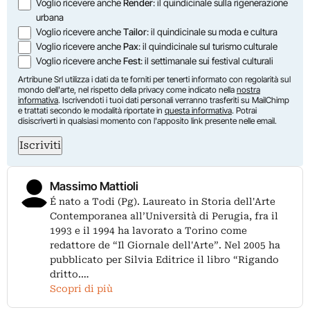
Voglio ricevere anche
Render
: il quindicinale sulla rigenerazione
urbana
Voglio ricevere anche
Tailor
: il quindicinale su moda e cultura
Voglio ricevere anche
Pax
: il quindicinale sul turismo culturale
Voglio ricevere anche
Fest
: il settimanale sui festival culturali
Artribune Srl utilizza i dati da te forniti per tenerti informato con regolarità sul
mondo dell'arte, nel rispetto della privacy come indicato nella
nostra
informativa
. Iscrivendoti i tuoi dati personali verranno trasferiti su MailChimp
e trattati secondo le modalità riportate in
questa informativa
. Potrai
disiscriverti in qualsiasi momento con l'apposito link presente nelle email.
Iscriviti
Massimo Mattioli
É nato a Todi (Pg). Laureato in Storia dell'Arte
Contemporanea all’Università di Perugia, fra il
1993 e il 1994 ha lavorato a Torino come
redattore de “Il Giornale dell'Arte”. Nel 2005 ha
pubblicato per Silvia Editrice il libro “Rigando
dritto.…
Scopri di più