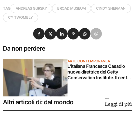
TAG
ANDREAS GURSKY
BROAD MUSEUM
CINDY SHERMAN
CY TWOMBLY
Condividi su Facebook
Condividi su X
Condividi su LinkedIn
Condividi su Pinterest
Condividi su WhatsApp
Condividi su Email
Da non perdere
ARTE CONTEMPORANEA
L’italiana Francesca Casadio
nuova direttrice del Getty
Conservation Institute. Il centro
più importante per la
conservazione del patrimonio
culturale
Altri articoli di: dal mondo
Leggi di più