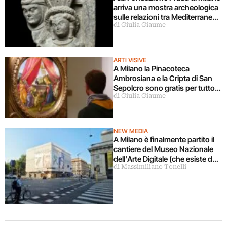
arriva una mostra archeologica
sulle relazioni tra Mediterraneo
di Giulia Giaume
e Asia
ARTI VISIVE
A Milano la Pinacoteca
Ambrosiana e la Cripta di San
Sepolcro sono gratis per tutto
di Giulia Giaume
agosto (ma solo per milanesi)
NEW MEDIA
A Milano è finalmente partito il
cantiere del Museo Nazionale
dell’Arte Digitale (che esiste da
di Massimiliano Tonelli
5 anni ma ancora non c’è)