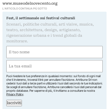
www.museodelnovecento.org
L'ARTICOLO CONTINUA PIÙ SOTTO
Fest, il settimanale sui festival culturali
Scenari, politiche culturali, arti visive, musica,
teatro, architettura, design, artigianato,
rigenerazione urbana e i trend globali da
monitorare.
Nome
(Required)
First
Email
(Required)
Puoi rivedere le tue preferenze in qualsiasi momento: sul fondo di ogni mail
che ti invieremo, troverai il link per annullare l’iscrizione. Artribune Srl non
cederà i tuoi dati a terze parti e utilizzerà i tuoi dati secondo le tue indicazioni.
Se scegli di annullare l’iscrizione, Artribune cancellerà i tuoi dati personali dal
proprio database. Per saperne di più, ti invitiamo a consultare la nostra
Privacy Policy
.
Iscriviti