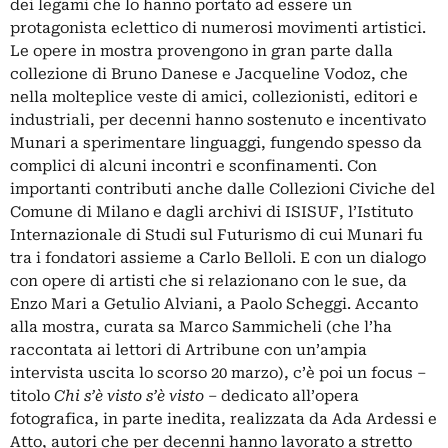
dei legami che lo hanno portato ad essere un
protagonista eclettico di numerosi movimenti artistici.
Le opere in mostra provengono in gran parte dalla
collezione di Bruno Danese e Jacqueline Vodoz, che
nella molteplice veste di amici, collezionisti, editori e
industriali, per decenni hanno sostenuto e incentivato
Munari a sperimentare linguaggi, fungendo spesso da
complici di alcuni incontri e sconfinamenti. Con
importanti contributi anche dalle Collezioni Civiche del
Comune di Milano e dagli archivi di ISISUF, l’Istituto
Internazionale di Studi sul Futurismo di cui Munari fu
tra i fondatori assieme a Carlo Belloli. E con un dialogo
con opere di artisti che si relazionano con le sue, da
Enzo Mari a Getulio Alviani, a Paolo Scheggi. Accanto
alla mostra, curata sa Marco Sammicheli (che l’ha
raccontata ai lettori di Artribune con un’ampia
intervista
uscita lo scorso 20 marzo), c’è poi un focus –
titolo
Chi s’è visto s’è visto
– dedicato all’opera
fotografica, in parte inedita, realizzata da Ada Ardessi e
Atto, autori che per decenni hanno lavorato a stretto