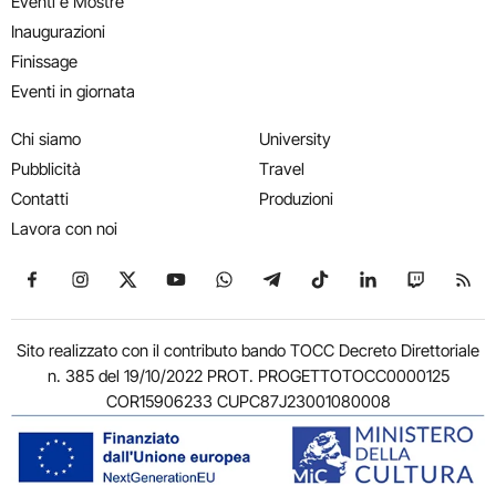
Eventi e Mostre
Inaugurazioni
Finissage
Eventi in giornata
Chi siamo
University
Pubblicità
Travel
Contatti
Produzioni
Lavora con noi
Seguici su Facebook
Seguici su Instagram
Seguici su X
Seguici su YouTube
Seguici su WhatsApp
Seguici su Telegram
Seguici su TikTok
Seguici su Link
Seguici su
Segui
Sito realizzato con il contributo bando TOCC Decreto Direttoriale
n. 385 del 19/10/2022 PROT. PROGETTOTOCC0000125
COR15906233 CUPC87J23001080008