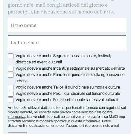
giorno un'e-mail con gli articoli del giorno e
partecipa alla discussione sul mondo dell'arte.
Nome
(Required)
First
Email
(Required)
Opzioni
Voglio ricevere anche
Segnala
: focus su mostre, festival,
didattica ed eventi culturali
Voglio ricevere anche
Incanti
: il settimanale sul mercato dell'arte
Voglio ricevere anche
Render
: il quindicinale sulla rigenerazione
urbana
Voglio ricevere anche
Tailor
: il quindicinale su moda e cultura
Voglio ricevere anche
Pax
: il quindicinale sul turismo culturale
Voglio ricevere anche
Fest
: il settimanale sui festival culturali
Artribune Srl utilizza i dati da te forniti per tenerti informato con regolarità sul
mondo dell'arte, nel rispetto della privacy come indicato nella
nostra
informativa
. Iscrivendoti i tuoi dati personali verranno trasferiti su MailChimp
e trattati secondo le modalità riportate in
questa informativa
. Potrai
disiscriverti in qualsiasi momento con l'apposito link presente nelle email.