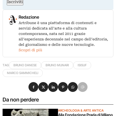
Iscriviti
Redazione
Artribune è una piattaforma di contenuti e
servizi dedicata all’arte e alla cultura
contemporanea, nata nel 2011 grazie
all’esperienza decennale nel campo dell’editoria,
del giornalismo e delle nuove tecnologie.
Scopri di più
TAG
BRUNO DANESE
BRUNO MUNARI
ISISUF
MARCO SAMMICHELI
Condividi su Facebook
Condividi su X
Condividi su LinkedIn
Condividi su Pinterest
Condividi su WhatsApp
Condividi su Email
Da non perdere
ARCHEOLOGIA & ARTE ANTICA
Alla Fondazione Prada di Milano