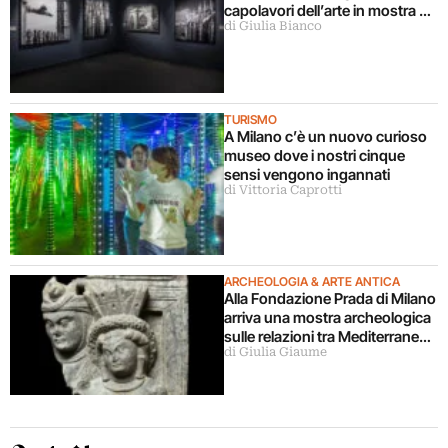
capolavori dell’arte in mostra a
di Giulia Bianco
Milano
TURISMO
A Milano c’è un nuovo curioso
museo dove i nostri cinque
sensi vengono ingannati
di Vittoria Caprotti
ARCHEOLOGIA & ARTE ANTICA
Alla Fondazione Prada di Milano
arriva una mostra archeologica
sulle relazioni tra Mediterraneo
di Giulia Giaume
e Asia