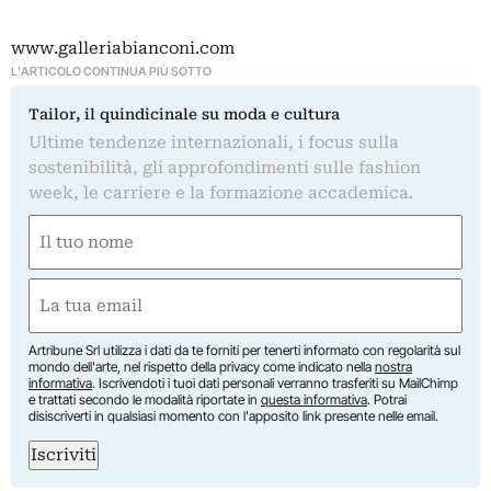
www.galleriabianconi.com
L'ARTICOLO CONTINUA PIÙ SOTTO
Tailor, il quindicinale su moda e cultura
Ultime tendenze internazionali, i focus sulla
sostenibilità, gli approfondimenti sulle fashion
week, le carriere e la formazione accademica.
Nome
(Required)
First
Email
(Required)
Artribune Srl utilizza i dati da te forniti per tenerti informato con regolarità sul
mondo dell'arte, nel rispetto della privacy come indicato nella
nostra
informativa
. Iscrivendoti i tuoi dati personali verranno trasferiti su MailChimp
e trattati secondo le modalità riportate in
questa informativa
. Potrai
disiscriverti in qualsiasi momento con l'apposito link presente nelle email.
Iscriviti