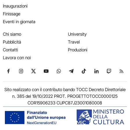
Inaugurazioni
Finissage
Eventi in giornata
Chi siamo
University
Pubblicità
Travel
Contatti
Produzioni
Lavora con noi
Seguici su Facebook
Seguici su Instagram
Seguici su X
Seguici su YouTube
Seguici su WhatsApp
Seguici su Telegram
Seguici su TikTok
Seguici su Link
Seguici su
Segui
Sito realizzato con il contributo bando TOCC Decreto Direttoriale
n. 385 del 19/10/2022 PROT. PROGETTOTOCC0000125
COR15906233 CUPC87J23001080008