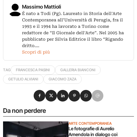
Massimo Mattioli
É nato a Todi (Pg). Laureato in Storia dell'Arte
Contemporanea all’Università di Perugia, fra il
1993 e il 1994 ha lavorato a Torino come
redattore de “Il Giornale dell'Arte”. Nel 2005 ha
pubblicato per Silvia Editrice il libro “Rigando
dritto.…
Scopri di più
TAG
FRANCESCA PASINI
GALLERIA BIANCONI
GETULIO ALVIANI
GIACOMO ZAZA
Condividi su Facebook
Condividi su X
Condividi su LinkedIn
Condividi su Pinterest
Condividi su WhatsApp
Condividi su Email
Da non perdere
ARTE CONTEMPORANEA
Le fotografie di Aurelio
Amendola in dialogo coi