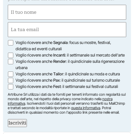
Nome
(Required)
First
Email
(Required)
Opzioni
Voglio ricevere anche
Segnala
: focus su mostre, festival,
didattica ed eventi culturali
Voglio ricevere anche
Incanti
: il settimanale sul mercato dell'arte
Voglio ricevere anche
Render
: il quindicinale sulla rigenerazione
urbana
Voglio ricevere anche
Tailor
: il quindicinale su moda e cultura
Voglio ricevere anche
Pax
: il quindicinale sul turismo culturale
Voglio ricevere anche
Fest
: il settimanale sui festival culturali
Artribune Srl utilizza i dati da te forniti per tenerti informato con regolarità sul
mondo dell'arte, nel rispetto della privacy come indicato nella
nostra
informativa
. Iscrivendoti i tuoi dati personali verranno trasferiti su MailChimp
e trattati secondo le modalità riportate in
questa informativa
. Potrai
disiscriverti in qualsiasi momento con l'apposito link presente nelle email.
Iscriviti