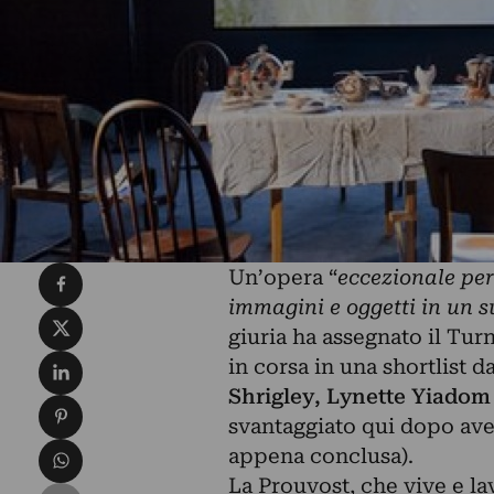
Condividi su Facebook
Un’opera “
eccezionale pe
immagini e oggetti in un 
Condividi su X
giuria ha assegnato il Turn
Condividi su LinkedIn
in corsa in una shortlist
Shrigley, Lynette Yiadom
Condividi su Pinterest
svantaggiato qui dopo ave
Condividi su WhatsApp
appena conclusa).
La Prouvost, che vive e l