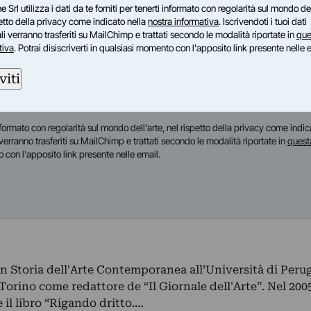
e Srl utilizza i dati da te forniti per tenerti informato con regolarità sul mondo del
s su mostre, festival, didattica ed eventi culturali
petto della privacy come indicato nella
nostra informativa
. Iscrivendoti i tuoi dati
timanale sul mercato dell'arte
i verranno trasferiti su MailChimp e trattati secondo le modalità riportate in
que
tiva
. Potrai disiscriverti in qualsiasi momento con l'apposito link presente nelle 
indicinale sulla rigenerazione urbana
dicinale su moda e cultura
viti
inale sul turismo culturale
anale sui festival culturali
i informato con regolarità sul mondo dell'arte, nel rispetto della privacy come indic
i verranno trasferiti su MailChimp e trattati secondo le modalità riportate in
quest
o con l'apposito link presente nelle email.
in Storia dell'Arte Contemporanea all’Università di Perug
a Torino come redattore de “Il Giornale dell'Arte”. Nel 200
 il libro “Rigando dritto.…