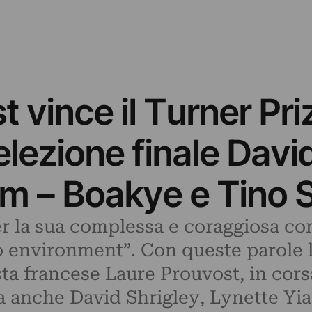
 vince il Turner Pri
selezione finale Davi
m – Boakye e Tino 
r la sua complessa e coraggiosa c
o environment”. Con queste parole la
sta francese Laure Prouvost, in cors
 anche David Shrigley, Lynette Yi