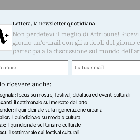
Lettera, la newsletter quotidiana
Non perdetevi il meglio di Artribune! Ricevi
giorno un'e-mail con gli articoli del giorno 
partecipa alla discussione sul mondo dell'ar
Whatsapp. È sufficiente
cliccare qui
per
d essere sempre aggiornati
e
Email
gatorio)
(Obbligatorio)
io ricevere anche:
egnala
: focus su mostre, festival, didattica ed eventi culturali
otidiana
ncanti
: il settimanale sul mercato dell'arte
o di Artribune! Ricevi ogni giorno un'e-mail con 
ender
: il quindicinale sulla rigenerazione urbana
partecipa alla discussione sul mondo dell'arte.
ailor
: il quindicinale su moda e cultura
ax
: Il quindicinale sul turismo culturale
Email
est
: il settimanale sui festival culturali
(Obbligatorio)