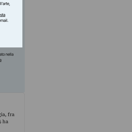
l'arte,
sta
email.
ato nella
a
ia, fra
5 ha