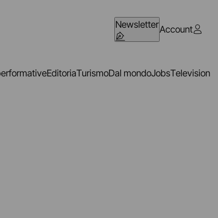
Newsletter
Account
performative
Editoria
Turismo
Dal mondo
Jobs
Television