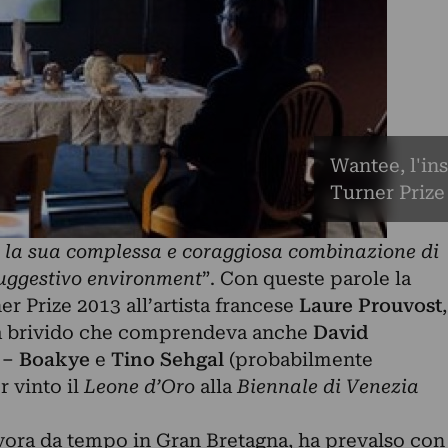
Wantee, l'ins
Turner Prize
r la sua complessa e coraggiosa combinazione di
suggestivo environment
”. Con queste parole la
er Prize 2013 all’artista francese
Laure Prouvost
,
 da brivido che comprendeva anche
David
 – Boakye
e
Tino Sehgal
(probabilmente
r vinto il
Leone d’Oro
alla
Biennale di Venezia
avora da tempo in Gran Bretagna, ha prevalso con