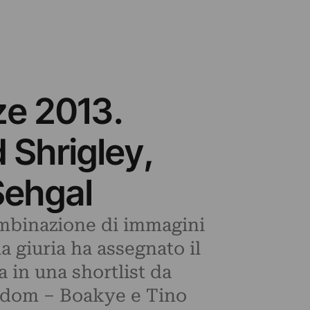
ze 2013.
d Shrigley,
Sehgal
ombinazione di immagini
 giuria ha assegnato il
a in una shortlist da
adom – Boakye e Tino