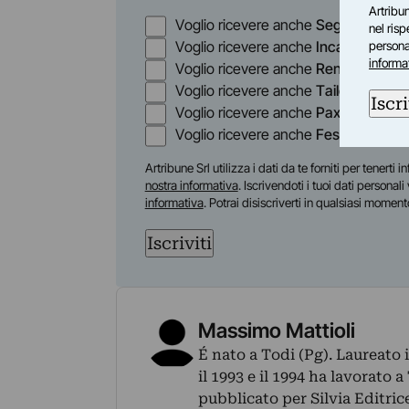
Artribun
Nome
Opzioni
Voglio ricevere anche
Segnala
: focu
nel ris
Voglio ricevere anche
Incanti
: il set
personal
informa
Voglio ricevere anche
Render
: il qu
Voglio ricevere anche
Tailor
: il quin
Iscri
Voglio ricevere anche
Pax
: il quindic
Voglio ricevere anche
Fest
: il settim
Artribune Srl utilizza i dati da te forniti per tenert
nostra informativa
. Iscrivendoti i tuoi dati personal
informativa
. Potrai disiscriverti in qualsiasi moment
Iscriviti
Massimo Mattioli
É nato a Todi (Pg). Laureato 
il 1993 e il 1994 ha lavorato 
pubblicato per Silvia Editrice