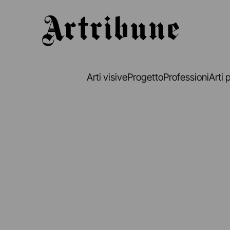
Artribune
Arti visive
Progetto
Professioni
Arti 