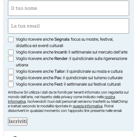
Nome
(Obbligatorio)
Nome
Email
(Obbligatorio)
Opzioni
Voglio ricevere anche
Segnala
: focus su mostre, festival,
didattica ed eventi culturali
Voglio ricevere anche
Incanti
: il settimanale sul mercato dell'arte
Voglio ricevere anche
Render
: il quindicinale sulla rigenerazione
urbana
Voglio ricevere anche
Tailor
: il quindicinale su moda e cultura
Voglio ricevere anche
Pax
: il quindicinale sul turismo culturale
Voglio ricevere anche
Fest
: il settimanale sui festival culturali
Artribune Srl utilizza i dati da te forniti per tenerti informato con regolarità sul
mondo dell'arte, nel rispetto della privacy come indicato nella
nostra
informativa
. Iscrivendoti i tuoi dati personali verranno trasferiti su MailChimp
e trattati secondo le modalità riportate in
questa informativa
. Potrai
disiscriverti in qualsiasi momento con l'apposito link presente nelle email.
Iscriviti