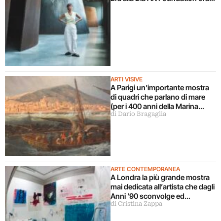
torna in UK
ARTI VISIVE
A Parigi un’importante mostra
di quadri che parlano di mare
(per i 400 anni della Marina
di Dario Bragaglia
Francese)
ARTE CONTEMPORANEA
A Londra la più grande mostra
mai dedicata all’artista che dagli
Anni ’90 sconvolge ed
di Cristina Zappa
emoziona con la sua creatività