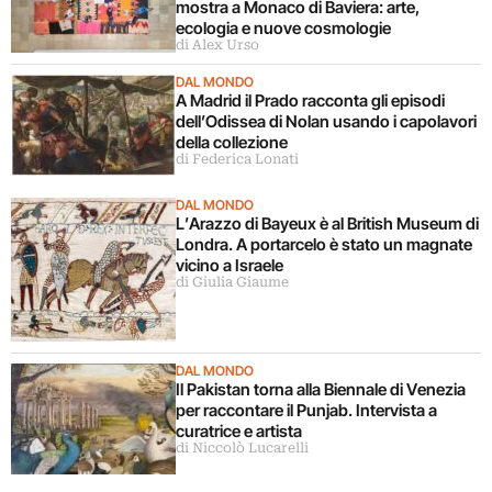
mostra a Monaco di Baviera: arte,
ecologia e nuove cosmologie
di Alex Urso
DAL MONDO
A Madrid il Prado racconta gli episodi
dell’Odissea di Nolan usando i capolavori
della collezione
di Federica Lonati
DAL MONDO
L’Arazzo di Bayeux è al British Museum di
Londra. A portarcelo è stato un magnate
vicino a Israele
di Giulia Giaume
DAL MONDO
Il Pakistan torna alla Biennale di Venezia
per raccontare il Punjab. Intervista a
curatrice e artista
di Niccolò Lucarelli