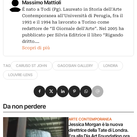
Massimo Mattioli
É nato a Todi (Pg). Laureato in Storia dell'Arte
Contemporanea all’Università di Perugia, fra il
1993 e il 1994 ha lavorato a Torino come
redattore de “Il Giornale dell'Arte”. Nel 2005 ha
pubblicato per Silvia Editrice il libro “Rigando
dritto.…
Scopri di più
TAG
CARUSO ST JOHN
GAGOSIAN GALLERY
LONDRA
LOUVRE-LENS
Condividi su Facebook
Condividi su X
Condividi su LinkedIn
Condividi su Pinterest
Condividi su WhatsApp
Condividi su Email
Da non perdere
ARTE CONTEMPORANEA
Jessica Morgan è la nuova
direttrice della Tate di Londra.
Era alla Dia Art Foundation ora