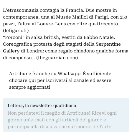
L’
etruscomania
contagia la Francia.
Due mostre
in
contemporanea, una al Musée Maillol di Parigi, con 250
pezzi, l’altra al Louvre-Lens con oltre quattrocento…
(lefigaro.fr)
“Forconi” in salsa british, vestiti da Babbo Natale.
Coreografica protesta
degli stagisti della
Serpentine
Gallery
di Londra: come regalo chiedono qualche forma
di compenso… (theguardian.com)
Artribune è anche su Whatsapp. È sufficiente
cliccare qui
per iscriversi al canale ed essere
sempre aggiornati
Lettera, la newsletter quotidiana
Non perdetevi il meglio di Artribune! Ricevi ogni
giorno un'e-mail con gli articoli del giorno e
partecipa alla discussione sul mondo dell'arte.