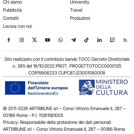
Chi siamo
University
Pubblicità
Travel
Contatti
Produzioni
Lavora con noi
Seguici su Facebook
Seguici su Instagram
Seguici su X
Seguici su YouTube
Seguici su WhatsApp
Seguici su Telegram
Seguici su TikTok
Seguici su Link
Seguici su
Segui
Sito realizzato con il contributo bando TOCC Decreto Direttoriale
n. 385 del 19/10/2022 PROT. PROGETTOTOCC0000125
COR15906233 CUPC87J23001080008
© 2011-2026 ARTRIBUNE srl – Corso Vittorio Emanuele II, 287 –
00186 Roma - P.I. 11381581005
Privacy: Responsabile della protezione dei dati personali
ARTRIBUNE srl – Corso Vittorio Emanuele II, 287 – 00186 Roma