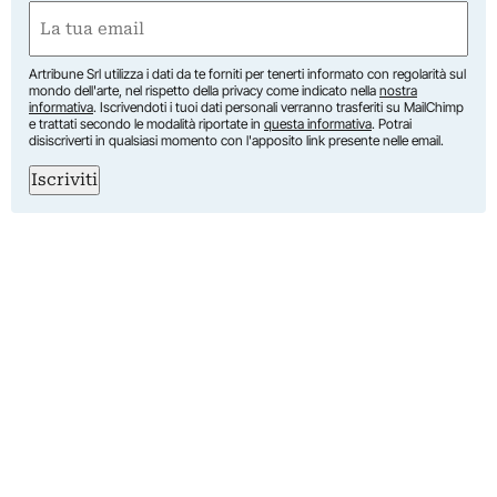
Nome
Email
(Obbligatorio)
Artribune Srl utilizza i dati da te forniti per tenerti informato con regolarità sul
mondo dell'arte, nel rispetto della privacy come indicato nella
nostra
informativa
. Iscrivendoti i tuoi dati personali verranno trasferiti su MailChimp
e trattati secondo le modalità riportate in
questa informativa
. Potrai
disiscriverti in qualsiasi momento con l'apposito link presente nelle email.
Iscriviti