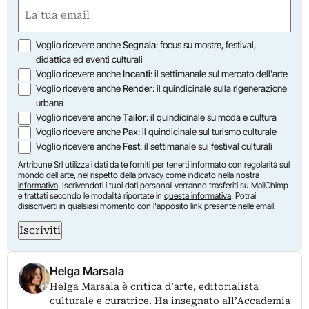
Nome
Email
(Obbligatorio)
Opzioni
Voglio ricevere anche
Segnala
: focus su mostre, festival,
didattica ed eventi culturali
Voglio ricevere anche
Incanti
: il settimanale sul mercato dell'arte
Voglio ricevere anche
Render
: il quindicinale sulla rigenerazione
urbana
Voglio ricevere anche
Tailor
: il quindicinale su moda e cultura
Voglio ricevere anche
Pax
: il quindicinale sul turismo culturale
Voglio ricevere anche
Fest
: il settimanale sui festival culturali
Artribune Srl utilizza i dati da te forniti per tenerti informato con regolarità sul
mondo dell'arte, nel rispetto della privacy come indicato nella
nostra
informativa
. Iscrivendoti i tuoi dati personali verranno trasferiti su MailChimp
e trattati secondo le modalità riportate in
questa informativa
. Potrai
disiscriverti in qualsiasi momento con l'apposito link presente nelle email.
Iscriviti
Helga Marsala
Helga Marsala è critica d’arte, editorialista
culturale e curatrice. Ha insegnato all’Accademia