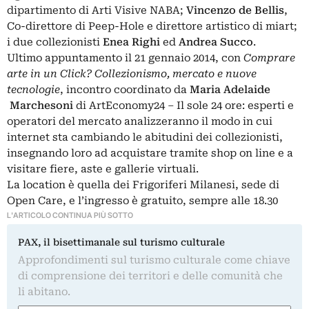
dipartimento di Arti Visive NABA;
Vincenzo de Bellis
,
Co-direttore di Peep-Hole e direttore artistico di miart;
i due collezionisti
Enea Righi
ed
Andrea Succo
.
Ultimo appuntamento il 21 gennaio 2014, con
Comprare
arte in un Click?
Collezionismo, mercato e nuove
tecnologie
, incontro coordinato da
Maria Adelaide
Marchesoni
di ArtEconomy24 – Il sole 24 ore: esperti e
operatori del mercato analizzeranno il modo in cui
internet sta cambiando le abitudini dei collezionisti,
insegnando loro ad acquistare tramite shop on line e a
visitare fiere, aste e gallerie virtuali.
La location è quella dei Frigoriferi Milanesi, sede di
Open Care, e l’ingresso è gratuito, sempre alle 18.30
L'ARTICOLO CONTINUA PIÙ SOTTO
PAX, il bisettimanale sul turismo culturale
Approfondimenti sul turismo culturale come chiave
di comprensione dei territori e delle comunità che
li abitano.