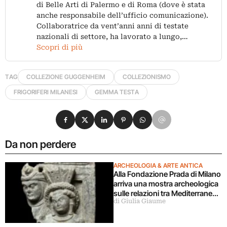
di Belle Arti di Palermo e di Roma (dove è stata
anche responsabile dell’ufficio comunicazione).
Collaboratrice da vent’anni anni di testate
nazionali di settore, ha lavorato a lungo,…
Scopri di più
TAG
COLLEZIONE GUGGENHEIM
COLLEZIONISMO
FRIGORIFERI MILANESI
GEMMA TESTA
Condividi su Facebook
Condividi su X
Condividi su LinkedIn
Condividi su Pinterest
Condividi su WhatsApp
Condividi su Email
Da non perdere
ARCHEOLOGIA & ARTE ANTICA
Alla Fondazione Prada di Milano
arriva una mostra archeologica
sulle relazioni tra Mediterraneo
di Giulia Giaume
e Asia