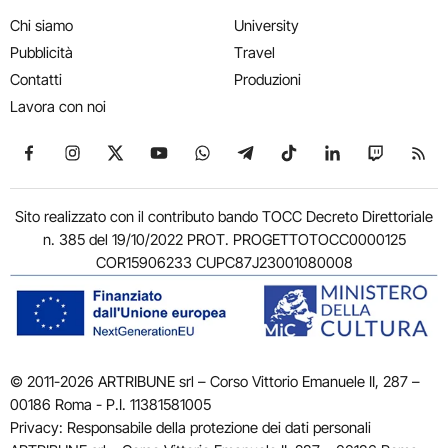
Chi siamo
University
Pubblicità
Travel
Contatti
Produzioni
Lavora con noi
Seguici su Facebook
Seguici su Instagram
Seguici su X
Seguici su YouTube
Seguici su WhatsApp
Seguici su Telegram
Seguici su TikTok
Seguici su Link
Seguici su
Segui
Sito realizzato con il contributo bando TOCC Decreto Direttoriale
n. 385 del 19/10/2022 PROT. PROGETTOTOCC0000125
COR15906233 CUPC87J23001080008
© 2011-2026 ARTRIBUNE srl – Corso Vittorio Emanuele II, 287 –
00186 Roma - P.I. 11381581005
Privacy: Responsabile della protezione dei dati personali