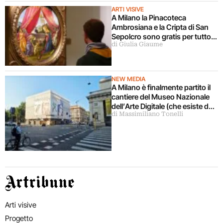
ARTI VISIVE
A Milano la Pinacoteca
Ambrosiana e la Cripta di San
Sepolcro sono gratis per tutto
di Giulia Giaume
agosto (ma solo per milanesi)
NEW MEDIA
A Milano è finalmente partito il
cantiere del Museo Nazionale
dell’Arte Digitale (che esiste da
di Massimiliano Tonelli
5 anni ma ancora non c’è)
Artribune
Arti visive
Progetto