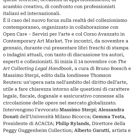
scambio creativo, di confronto con professionisti
italiani ed internazionali.
È il caso del nuovo focus sulla realtà del collezionismo
contemporaneo, organizzato in collaborazione con
Open Care – Servizi per l’arte e col Corso Avanzato in
Contemporary Art Market. Tre incontri, da novembre a
gennaio, durante cui presentare libri freschi di stampa
o indagini attuali, con tanto di discussione tra autori,
esperti e collezionisti. Si inizia il 14 novembre con
The
Art Collecting Legal Handbook
, a cura di Bruno Boesch e
Massimo Sterpi, edito dalla londinese Thomson
Reuters: un’opera nata nell’ambito del diritto dell’arte,
utile a fare chiarezza intorno alle questioni di carattere
legale, fiscale, doganale e assicurativo connesse alla
circolazione delle opere nel mercato globalizzato.
Intervengono l’avvocato
Massimo Sterpi
;
Alessandra
Donati
dell’Università Milano Bicocca;
Gemma Testa
,
Presidente di ACACIA;
Philip Rylands
, Direttore della
Peggy Guggenheim Collection;
Alberto Garutti
, artista e