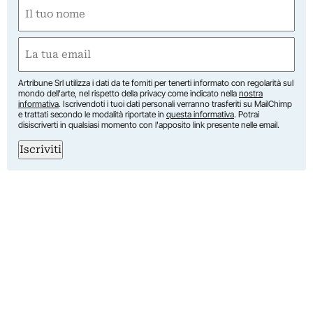
Nome
(Obbligatorio)
Nome
Email
(Obbligatorio)
Artribune Srl utilizza i dati da te forniti per tenerti informato con regolarità sul
mondo dell'arte, nel rispetto della privacy come indicato nella
nostra
informativa
. Iscrivendoti i tuoi dati personali verranno trasferiti su MailChimp
e trattati secondo le modalità riportate in
questa informativa
. Potrai
disiscriverti in qualsiasi momento con l'apposito link presente nelle email.
Iscriviti