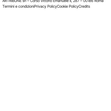
ARTRIBUNE srl – Corso Vittorio Emanuele II, 287 – 00186 Roma
Termini e condizioni
Privacy Policy
Cookie Policy
Credits