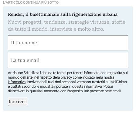
L'ARTICOLO CONTINUA PIÙ SOTTO
Render, il bisettimanale sulla rigenerazione urbana
Nuovi progetti, tendenze, strategie virtuose, storie
da tutto il mondo, interviste e molto altro.
Nome
(Required)
First
Email
(Required)
Artribune Srl utilizza i dati da te forniti per tenerti informato con regolarità sul
mondo dell'arte, nel rispetto della privacy come indicato nella
nostra
informativa
. Iscrivendoti i tuoi dati personali verranno trasferiti su MailChimp
e trattati secondo le modalità riportate in
questa informativa
. Potrai
disiscriverti in qualsiasi momento con l'apposito link presente nelle email.
Iscriviti