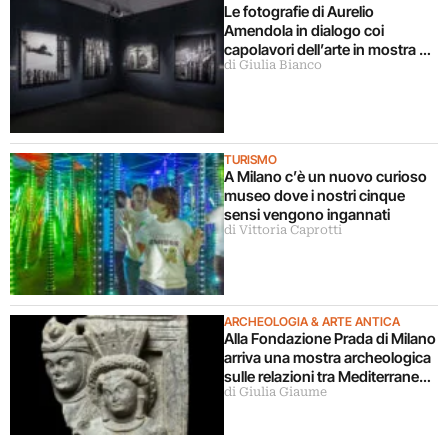
Le fotografie di Aurelio
Amendola in dialogo coi
capolavori dell’arte in mostra a
di Giulia Bianco
Milano
TURISMO
A Milano c’è un nuovo curioso
museo dove i nostri cinque
sensi vengono ingannati
di Vittoria Caprotti
ARCHEOLOGIA & ARTE ANTICA
Alla Fondazione Prada di Milano
arriva una mostra archeologica
sulle relazioni tra Mediterraneo
di Giulia Giaume
e Asia