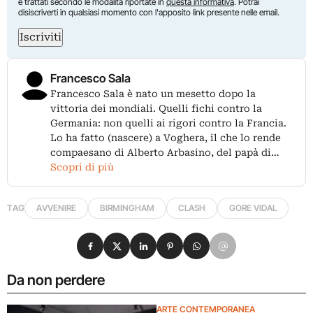
e trattati secondo le modalità riportate in
questa informativa
. Potrai
disiscriverti in qualsiasi momento con l'apposito link presente nelle email.
Iscriviti
Francesco Sala
Francesco Sala è nato un mesetto dopo la
vittoria dei mondiali. Quelli fichi contro la
Germania: non quelli ai rigori contro la Francia.
Lo ha fatto (nascere) a Voghera, il che lo rende
compaesano di Alberto Arbasino, del papà di…
Scopri di più
TAG
AVVENIRE
BIRMINGHAM
CLASH
GORE VIDAL
Condividi su Facebook
Condividi su X
Condividi su LinkedIn
Condividi su Pinterest
Condividi su WhatsApp
Condividi su Email
Da non perdere
ARTE CONTEMPORANEA