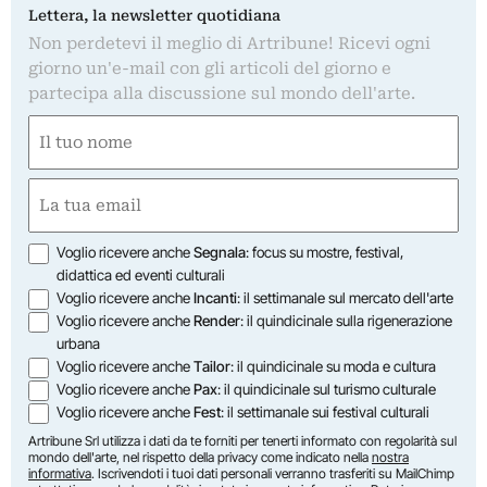
Lettera, la newsletter quotidiana
Non perdetevi il meglio di Artribune! Ricevi ogni
giorno un'e-mail con gli articoli del giorno e
partecipa alla discussione sul mondo dell'arte.
Nome
(Required)
First
Email
(Required)
Opzioni
Voglio ricevere anche
Segnala
: focus su mostre, festival,
didattica ed eventi culturali
Voglio ricevere anche
Incanti
: il settimanale sul mercato dell'arte
Voglio ricevere anche
Render
: il quindicinale sulla rigenerazione
urbana
Voglio ricevere anche
Tailor
: il quindicinale su moda e cultura
Voglio ricevere anche
Pax
: il quindicinale sul turismo culturale
Voglio ricevere anche
Fest
: il settimanale sui festival culturali
Artribune Srl utilizza i dati da te forniti per tenerti informato con regolarità sul
mondo dell'arte, nel rispetto della privacy come indicato nella
nostra
informativa
. Iscrivendoti i tuoi dati personali verranno trasferiti su MailChimp