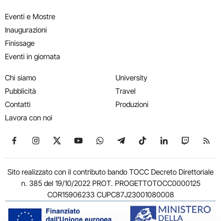
Eventi e Mostre
Inaugurazioni
Finissage
Eventi in giornata
Chi siamo
University
Pubblicità
Travel
Contatti
Produzioni
Lavora con noi
Seguici su Facebook
Seguici su Instagram
Seguici su X
Seguici su YouTube
Seguici su WhatsApp
Seguici su Telegram
Seguici su TikTok
Seguici su Link
Seguici su
Segui
Sito realizzato con il contributo bando TOCC Decreto Direttoriale
n. 385 del 19/10/2022 PROT. PROGETTOTOCC0000125
COR15906233 CUPC87J23001080008