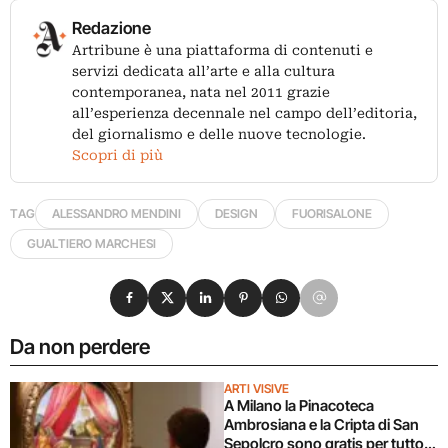
Redazione
Artribune è una piattaforma di contenuti e
servizi dedicata all’arte e alla cultura
contemporanea, nata nel 2011 grazie
all’esperienza decennale nel campo dell’editoria,
del giornalismo e delle nuove tecnologie.
Scopri di più
TAG
ALESSANDRO MENDINI
DESIGN
FUORISALONE
GUALTIERO MARCHESI
Condividi su Facebook
Condividi su X
Condividi su LinkedIn
Condividi su Pinterest
Condividi su WhatsApp
Condividi su Email
Da non perdere
ARTI VISIVE
A Milano la Pinacoteca
Ambrosiana e la Cripta di San
Sepolcro sono gratis per tutto