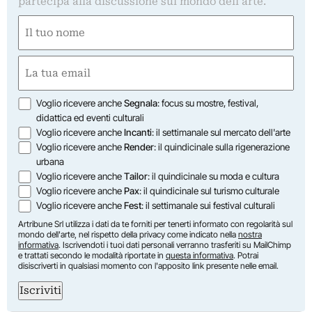
partecipa alla discussione sul mondo dell'arte.
Nome
(Required)
First
Email
(Required)
Opzioni
Voglio ricevere anche
Segnala
: focus su mostre, festival,
didattica ed eventi culturali
Voglio ricevere anche
Incanti
: il settimanale sul mercato dell'arte
Voglio ricevere anche
Render
: il quindicinale sulla rigenerazione
urbana
Voglio ricevere anche
Tailor
: il quindicinale su moda e cultura
Voglio ricevere anche
Pax
: il quindicinale sul turismo culturale
Voglio ricevere anche
Fest
: il settimanale sui festival culturali
Artribune Srl utilizza i dati da te forniti per tenerti informato con regolarità sul
mondo dell'arte, nel rispetto della privacy come indicato nella
nostra
informativa
. Iscrivendoti i tuoi dati personali verranno trasferiti su MailChimp
e trattati secondo le modalità riportate in
questa informativa
. Potrai
disiscriverti in qualsiasi momento con l'apposito link presente nelle email.
Iscriviti