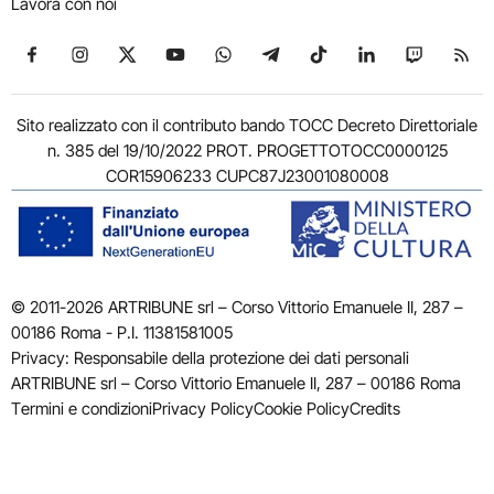
Lavora con noi
Seguici su Facebook
Seguici su Instagram
Seguici su X
Seguici su YouTube
Seguici su WhatsApp
Seguici su Telegram
Seguici su TikTok
Seguici su Link
Seguici su
Segui
Sito realizzato con il contributo bando TOCC Decreto Direttoriale
n. 385 del 19/10/2022 PROT. PROGETTOTOCC0000125
COR15906233 CUPC87J23001080008
© 2011-2026 ARTRIBUNE srl – Corso Vittorio Emanuele II, 287 –
00186 Roma - P.I. 11381581005
Privacy: Responsabile della protezione dei dati personali
ARTRIBUNE srl – Corso Vittorio Emanuele II, 287 – 00186 Roma
Termini e condizioni
Privacy Policy
Cookie Policy
Credits