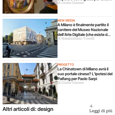
di Giulia Giaume
agosto (ma solo per milanesi)
NEW MEDIA
A Milano è finalmente partito il
cantiere del Museo Nazionale
dell’Arte Digitale (che esiste da
di Massimiliano Tonelli
5 anni ma ancora non c’è)
PROGETTO
La Chinatown di Milano avrà il
suo portale cinese? L’ipotesi del
Paifang per Paolo Sarpi
di Giulia Giaume
Altri articoli di: design
Leggi di più