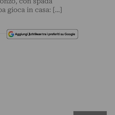
bronzo, con spada
a gioca in casa: […]