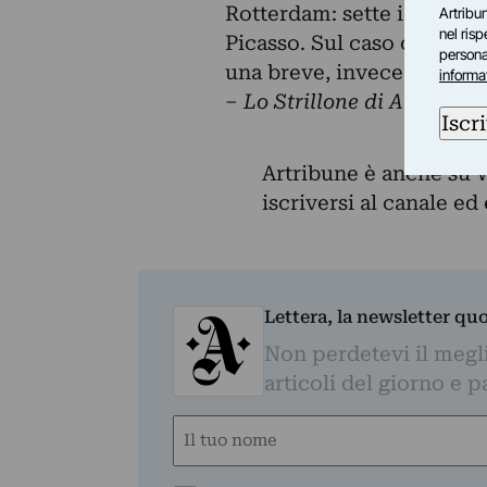
Rotterdam: sette i capolav
Artribun
nel ris
Picasso. Sul caso c’è, con
personal
una breve, invece, su
La 
informa
– Lo Strillone di Artribun
Iscri
Artribune è anche su 
iscriversi al canale e
Lettera, la newsletter qu
Non perdetevi il megli
articoli del giorno e 
Nome
(Obbligatorio)
Nome