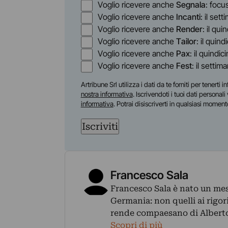
Opzioni
Voglio ricevere anche
Segnala
: focu
Voglio ricevere anche
Incanti
: il set
Voglio ricevere anche
Render
: il qu
Voglio ricevere anche
Tailor
: il quin
Voglio ricevere anche
Pax
: il quindic
Voglio ricevere anche
Fest
: il settim
Artribune Srl utilizza i dati da te forniti per tenert
nostra informativa
. Iscrivendoti i tuoi dati personal
informativa
. Potrai disiscriverti in qualsiasi moment
Iscriviti
Francesco Sala
Francesco Sala è nato un mese
Germania: non quelli ai rigori
rende compaesano di Alberto
Scopri di più