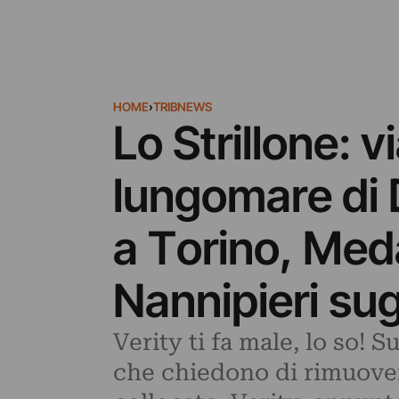
HOME
›
TRIBNEWS
Lo Strillone: v
lungomare di D
a Torino, Meda
Nannipieri sug
Verity ti fa male, lo so! S
che chiedono di rimuove