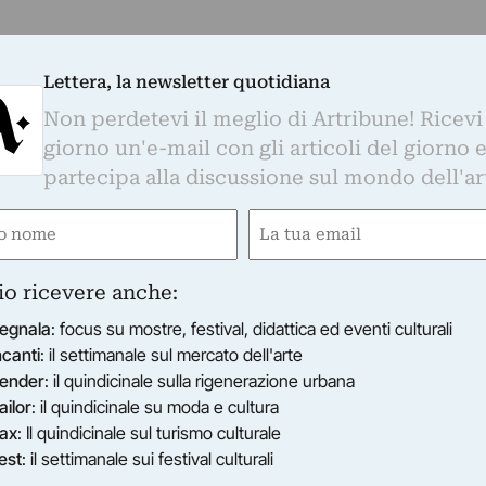
Lettera, la newsletter quotidiana
Non perdetevi il meglio di Artribune! Ricevi
giorno un'e-mail con gli articoli del giorno 
partecipa alla discussione sul mondo dell'ar
e
Email
gatorio)
(Obbligatorio)
mpa
gioca in casa: ecco Degas a Torino; doppia
io ricevere anche:
Sera
per i progetti che in Triennale hanno
ro dell’Architettura. Entomologi d’assalto,
egnala
: focus su mostre, festival, didattica ed eventi culturali
venimenti straordinari: Luca Nannipieri ironizza,
ncanti
: il settimanale sul mercato dell'arte
ender
: il quindicinale sulla rigenerazione urbana
salti a Leonardo, nel tentativo di ampliarne il
ailor
: il quindicinale su moda e cultura
ax
: Il quindicinale sul turismo culturale
strozzature del regime comunista cinese e arriva i
est
: il settimanale sui festival culturali
cio in una breve su
L’Unità
. Maxi-furto a