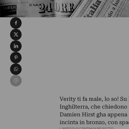
Condividi su Facebook
Condividi su X
Condividi su LinkedIn
Condividi su Pinterest
Condividi su WhatsApp
Condividi su Email
Verity ti fa male, lo so! Su
Inghilterra, che chiedono
Damien Hirst gha appena 
incinta in bronzo, con spad
L'ARTICOLO CONTINUA PIÙ SOTTO