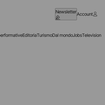
Newsletter
Account
performative
Editoria
Turismo
Dal mondo
Jobs
Television