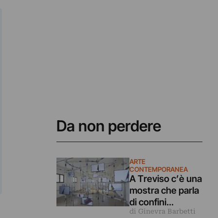
Da non perdere
ARTE
CONTEMPORANEA
A Treviso c’è una
mostra che parla
di confini
di Ginevra Barbetti
attraverso l’arte