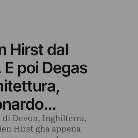
n Hirst dal
. E poi Degas
itettura,
Leonardo…
i di Devon, Inghilterra,
ien Hirst gha appena