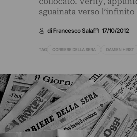
collocato. Verity, appunt
sguainata verso l’infinito
di Francesco Sala
17/10/2012
TAG
CORRIERE DELLA SERA
DAMIEN HIRST