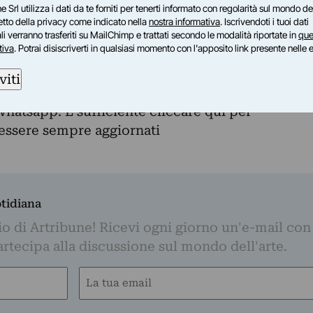
ori trafugati alla Kunsthal, da Van Gogh a
e Srl utilizza i dati da te forniti per tenerti informato con regolarità sul mondo del
petto della privacy come indicato nella
nostra informativa
. Iscrivendoti i tuoi dati
 una pagina intera,
Quotidiano Nazionale
; solo
i verranno trasferiti su MailChimp e trattati secondo le modalità riportate in
que
Repubblica
.
tiva
. Potrai disiscriverti in qualsiasi momento con l'apposito link presente nelle 
e è Francesco Sala
viti
Whatsapp. È sufficiente
cliccare qui
per
d essere sempre aggiornati
otidiana
o di Artribune! Ricevi ogni giorno un'e-mail con 
partecipa alla discussione sul mondo dell'arte.
Email
(Obbligatorio)