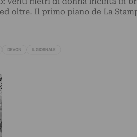
o: venti metri di donna incinta in 
 ed oltre. Il primo piano de La Stamp
DEVON
IL GIORNALE