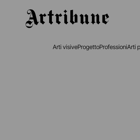
Artribune
Arti visive
Progetto
Professioni
Arti 