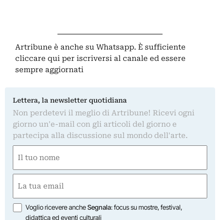
Artribune è anche su Whatsapp. È sufficiente
cliccare qui
per iscriversi al canale ed essere
sempre aggiornati
Lettera, la newsletter quotidiana
Non perdetevi il meglio di Artribune! Ricevi ogni
giorno un'e-mail con gli articoli del giorno e
partecipa alla discussione sul mondo dell'arte.
Nome
(Required)
First
Email
(Required)
Opzioni
Voglio ricevere anche
Segnala
: focus su mostre, festival,
didattica ed eventi culturali