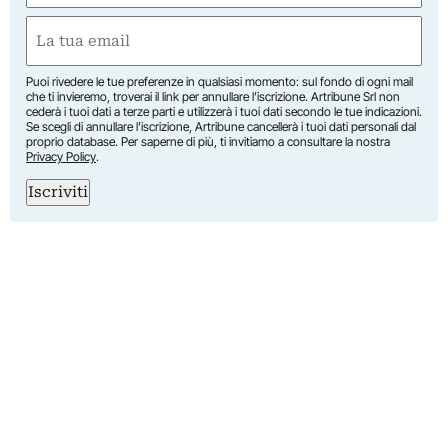
First
Email
(Required)
Puoi rivedere le tue preferenze in qualsiasi momento: sul fondo di ogni mail
che ti invieremo, troverai il link per annullare l’iscrizione. Artribune Srl non
cederà i tuoi dati a terze parti e utilizzerà i tuoi dati secondo le tue indicazioni.
Se scegli di annullare l’iscrizione, Artribune cancellerà i tuoi dati personali dal
proprio database. Per saperne di più, ti invitiamo a consultare la nostra
Privacy Policy
.
Iscriviti