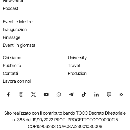
Newsletter
Podcast
Eventi e Mostre
Inaugurazioni
Finissage
Eventi in giornata
Chi siamo
University
Pubblicità
Travel
Contatti
Produzioni
Lavora con noi
Seguici su Facebook
Seguici su Instagram
Seguici su X
Seguici su YouTube
Seguici su WhatsApp
Seguici su Telegram
Seguici su TikTok
Seguici su Link
Seguici su
Segui
Sito realizzato con il contributo bando TOCC Decreto Direttoriale
n. 385 del 19/10/2022 PROT. PROGETTOTOCC0000125
COR15906233 CUPC87J23001080008