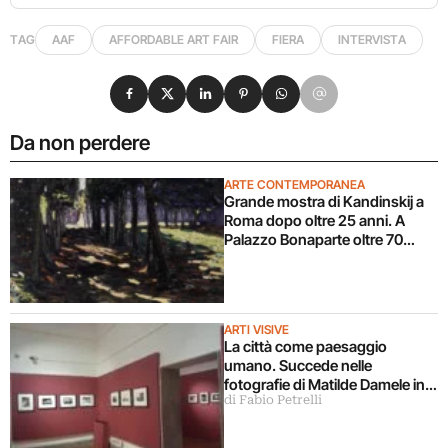
TAG
AAF
AFFORDABLE ART FAIR
FIERA
INTERVISTA
Condividi su Facebook
Condividi su X
Condividi su LinkedIn
Condividi su Pinterest
Condividi su WhatsApp
Condividi su Email
Da non perdere
ARTE CONTEMPORANEA
Grande mostra di Kandinskij a
Roma dopo oltre 25 anni. A
Palazzo Bonaparte oltre 70
opere dal Pompidou
ARTI VISIVE
La città come paesaggio
umano. Succede nelle
fotografie di Matilde Damele in
di Fabio Petrelli
mostra a Roma