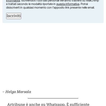
informativa
. Iscrivendoti i tuoi dati personali verranno trasferiti su MailChimp
e trattati secondo le modalità riportate in
questa informativa
. Potrai
disiscriverti in qualsiasi momento con l'apposito link presente nelle email.
Iscriviti
– Helga Marsala
Artribune è anche su Whatsapp. È sufficiente