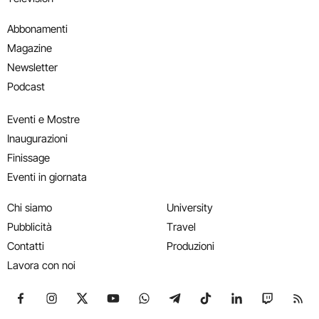
Abbonamenti
Magazine
Newsletter
Podcast
Eventi e Mostre
Inaugurazioni
Finissage
Eventi in giornata
Chi siamo
University
Pubblicità
Travel
Contatti
Produzioni
Lavora con noi
Seguici su Facebook
Seguici su Instagram
Seguici su X
Seguici su YouTube
Seguici su WhatsApp
Seguici su Telegram
Seguici su TikTok
Seguici su Link
Seguici su
Segui