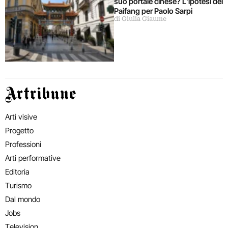
suo portale cinese? L’ipotesi del
Paifang per Paolo Sarpi
di Giulia Giaume
Artribune
Arti visive
Progetto
Professioni
Arti performative
Editoria
Turismo
Dal mondo
Jobs
Television