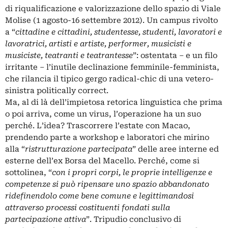
di riqualificazione e valorizzazione dello spazio di Viale
Molise (1 agosto-16 settembre 2012). Un campus rivolto
a “
cittadine e cittadini, studentesse, studenti, lavoratori e
lavoratrici, artisti e artiste, performer, musicisti e
musiciste, teatranti e teatrantesse
”: ostentata – e un filo
irritante – l’inutile declinazione femminile-femminista,
che rilancia il tipico gergo radical-chic di una vetero-
sinistra politically correct.
Ma, al di là dell’impietosa retorica linguistica che prima
o poi arriva, come un virus, l’operazione ha un suo
perché. L’idea? Trascorrere l’estate con Macao,
prendendo parte a workshop e laboratori che mirino
alla “
ristrutturazione partecipata
” delle aree interne ed
esterne dell’ex Borsa del Macello. Perché, come si
sottolinea, “
con i propri corpi, le proprie intelligenze e
competenze si può ripensare uno spazio abbandonato
ridefinendolo come bene comune e legittimandosi
attraverso processi costituenti fondati sulla
partecipazione attiva
”. Tripudio conclusivo di