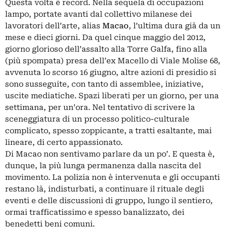
Questa volta è record. Nella sequela di occupazioni
lampo, portate avanti dal collettivo milanese dei
lavoratori dell’arte, alias
Macao
, l’ultima dura già da un
mese e dieci giorni. Da quel cinque maggio del 2012,
giorno glorioso dell’assalto alla Torre Galfa, fino alla
(più spompata) presa dell’ex Macello di Viale Molise 68,
avvenuta lo scorso 16 giugno, altre azioni di presidio si
sono susseguite, con tanto di assemblee, iniziative,
uscite mediatiche. Spazi liberati per un giorno, per una
settimana, per un’ora. Nel tentativo di scrivere la
sceneggiatura di un processo politico-culturale
complicato, spesso zoppicante, a tratti esaltante, mai
lineare, di certo appassionato.
Di Macao non sentivamo parlare da un po’. E questa è,
dunque, la più lunga permanenza dalla nascita del
movimento. La polizia non è intervenuta e gli occupanti
restano là, indisturbati, a continuare il rituale degli
eventi e delle discussioni di gruppo, lungo il sentiero,
ormai trafficatissimo e spesso banalizzato, dei
benedetti beni comuni.