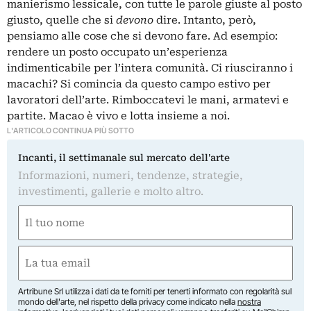
manierismo lessicale, con tutte le parole giuste al posto
giusto, quelle che si
devono
dire. Intanto, però,
pensiamo alle cose che si devono fare. Ad esempio:
rendere un posto occupato un’esperienza
indimenticabile per l’intera comunità. Ci riusciranno i
macachi? Si comincia da questo campo estivo per
lavoratori dell’arte. Rimboccatevi le mani, armatevi e
partite. Macao è vivo e lotta insieme a noi.
L'ARTICOLO CONTINUA PIÙ SOTTO
Incanti, il settimanale sul mercato dell'arte
Informazioni, numeri, tendenze, strategie,
investimenti, gallerie e molto altro.
Nome
(Required)
First
Email
(Required)
Artribune Srl utilizza i dati da te forniti per tenerti informato con regolarità sul
mondo dell'arte, nel rispetto della privacy come indicato nella
nostra