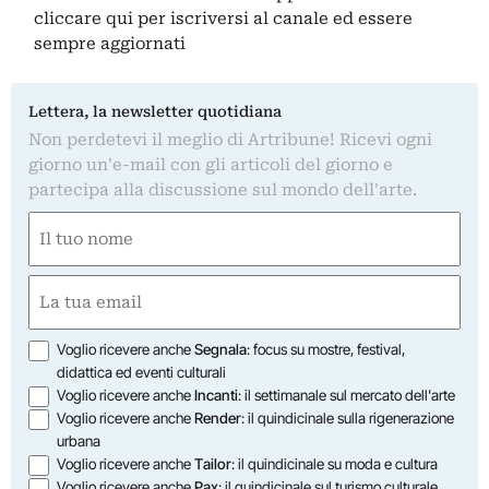
cliccare qui
per iscriversi al canale ed essere
sempre aggiornati
Lettera, la newsletter quotidiana
Non perdetevi il meglio di Artribune! Ricevi ogni
giorno un'e-mail con gli articoli del giorno e
partecipa alla discussione sul mondo dell'arte.
Nome
(Required)
First
Email
(Required)
Opzioni
Voglio ricevere anche
Segnala
: focus su mostre, festival,
didattica ed eventi culturali
Voglio ricevere anche
Incanti
: il settimanale sul mercato dell'arte
Voglio ricevere anche
Render
: il quindicinale sulla rigenerazione
urbana
Voglio ricevere anche
Tailor
: il quindicinale su moda e cultura
Voglio ricevere anche
Pax
: il quindicinale sul turismo culturale