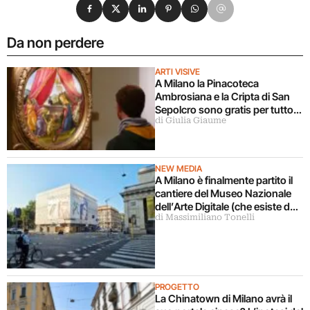
Condividi su Facebook
Condividi su X
Condividi su LinkedIn
Condividi su Pinterest
Condividi su WhatsApp
Condividi su Email
Da non perdere
ARTI VISIVE
A Milano la Pinacoteca
Ambrosiana e la Cripta di San
Sepolcro sono gratis per tutto
di Giulia Giaume
agosto (ma solo per milanesi)
NEW MEDIA
A Milano è finalmente partito il
cantiere del Museo Nazionale
dell’Arte Digitale (che esiste da
di Massimiliano Tonelli
5 anni ma ancora non c’è)
PROGETTO
La Chinatown di Milano avrà il