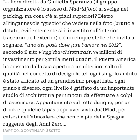
La fiera diretta da Giulietta Speranza (il gruppo
organizzatore è lo stesso di
Madridfoto
) si svolge nei
parking, ma cosa c’è ai piani superiori? Dietro
all’ingannevole “guscio” che vedete nella foto (brutto e
datato, evidentemente si è investito sull’interior
trascurando l’exterior) c’è un cinque stelle che invita a
sognare, “
uno dei posti dove fare l’amore nel 2012
”.
secondo il sito
viaggidiarchitettura.it
. 75 milioni di
investimento per 34mila metri quadri, il Puerta America
ha segnato dalla sua apertura un ulteriore salto di
qualità nel concetto di design hotel: ogni singolo ambito
è stato affidato ad un grandissimo progettista, ogni
piano è diverso, ogni livello è griffato da un importante
studio di architettura per un tour da effettuare a colpi
di ascensore. Appuntamento sul tetto dunque, per un
drink e qualche tapas dopo aver visto JustMad, per
calarsi nell’atmosfera che non c’è più della Spagna
ruggente degli Anni Zero…
L'ARTICOLO CONTINUA PIÙ SOTTO