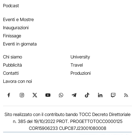
Podcast
Eventi e Mostre
Inaugurazioni
Finissage
Eventi in giornata
Chi siamo
University
Pubblicità
Travel
Contatti
Produzioni
Lavora con noi
Seguici su Facebook
Seguici su Instagram
Seguici su X
Seguici su YouTube
Seguici su WhatsApp
Seguici su Telegram
Seguici su TikTok
Seguici su Link
Seguici su
Segui
Sito realizzato con il contributo bando TOCC Decreto Direttoriale
n. 385 del 19/10/2022 PROT. PROGETTOTOCC0000125
COR15906233 CUPC87J23001080008