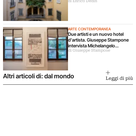
di Enrico Dedin
ARTE CONTEMPORANEA
Due artisti e un nuovo hotel
d’artista. Giuseppe Stampone
intervista Michelangelo
di Giuseppe Stampone
Pistoletto
Altri articoli di: dal mondo
Leggi di più