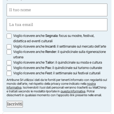
Nome
(Required)
First
Email
(Required)
Opzioni
Voglio ricevere anche
Segnala
: focus su mostre, festival,
didattica ed eventi culturali
Voglio ricevere anche
Incanti
: il settimanale sul mercato dell'arte
Voglio ricevere anche
Render
: il quindicinale sulla rigenerazione
urbana
Voglio ricevere anche
Tailor
: il quindicinale su moda e cultura
Voglio ricevere anche
Pax
: il quindicinale sul turismo culturale
Voglio ricevere anche
Fest
: il settimanale sui festival culturali
Artribune Srl utilizza i dati da te forniti per tenerti informato con regolarità sul
mondo dell'arte, nel rispetto della privacy come indicato nella
nostra
informativa
. Iscrivendoti i tuoi dati personali verranno trasferiti su MailChimp
e trattati secondo le modalità riportate in
questa informativa
. Potrai
disiscriverti in qualsiasi momento con l'apposito link presente nelle email.
Iscriviti