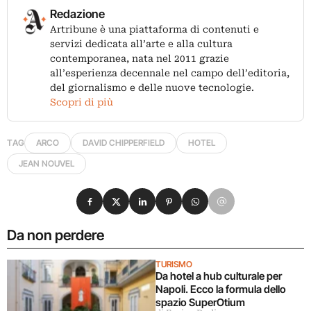
Redazione
Artribune è una piattaforma di contenuti e
servizi dedicata all’arte e alla cultura
contemporanea, nata nel 2011 grazie
all’esperienza decennale nel campo dell’editoria,
del giornalismo e delle nuove tecnologie.
Scopri di più
TAG
ARCO
DAVID CHIPPERFIELD
HOTEL
JEAN NOUVEL
Condividi su Facebook
Condividi su X
Condividi su LinkedIn
Condividi su Pinterest
Condividi su WhatsApp
Condividi su Email
Da non perdere
TURISMO
Da hotel a hub culturale per
Napoli. Ecco la formula dello
spazio SuperOtium