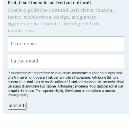
Fest, il settimanale sui festival culturali
Scenari, politiche culturali, arti visive, musica,
teatro, architettura, design, artigianato,
rigenerazione urbana e i trend globali da
monitorare.
Nome
(Required)
First
Email
(Required)
Puoi rivedere le tue preferenze in qualsiasi momento: sul fondo di ogni mail
che ti invieremo, troverai il link per annullare l’iscrizione. Artribune Srl non
cederà i tuoi dati a terze parti e utilizzerà i tuoi dati secondo le tue indicazioni.
Se scegli di annullare l’iscrizione, Artribune cancellerà i tuoi dati personali dal
proprio database. Per saperne di più, ti invitiamo a consultare la nostra
Privacy Policy
.
Iscriviti