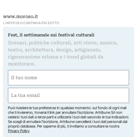
www.moroso.it
L'ARTICOLO CONTINUA PIÙ SOTTO
Fest, il settimanale sui festival culturali
Scenari, politiche culturali, arti visive, musica,
teatro, architettura, design, artigianato,
rigenerazione urbana e i trend globali da
monitorare.
Nome
(Required)
First
Email
(Required)
Puoi rivedere le tue preferenze in qualsiasi momento: sul fondo di ogni mail
che ti invieremo, troverai il link per annullare l’iscrizione. Artribune Srl non
cederà i tuoi dati a terze parti e utilizzerà i tuoi dati secondo le tue indicazioni.
Se scegli di annullare l’iscrizione, Artribune cancellerà i tuoi dati personali dal
proprio database. Per saperne di più, ti invitiamo a consultare la nostra
Privacy Policy
.