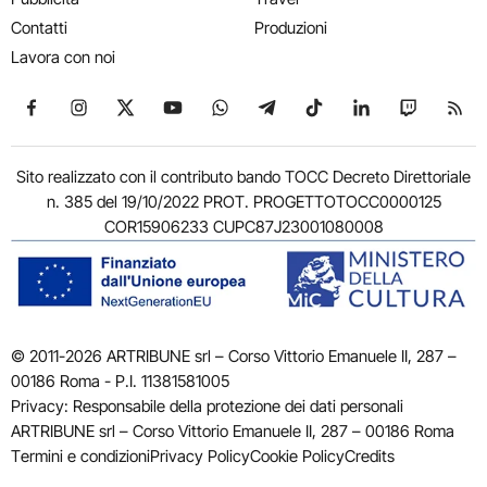
Contatti
Produzioni
Lavora con noi
Seguici su Facebook
Seguici su Instagram
Seguici su X
Seguici su YouTube
Seguici su WhatsApp
Seguici su Telegram
Seguici su TikTok
Seguici su Link
Seguici su
Segui
Sito realizzato con il contributo bando TOCC Decreto Direttoriale
n. 385 del 19/10/2022 PROT. PROGETTOTOCC0000125
COR15906233 CUPC87J23001080008
© 2011-2026 ARTRIBUNE srl – Corso Vittorio Emanuele II, 287 –
00186 Roma - P.I. 11381581005
Privacy: Responsabile della protezione dei dati personali
ARTRIBUNE srl – Corso Vittorio Emanuele II, 287 – 00186 Roma
Termini e condizioni
Privacy Policy
Cookie Policy
Credits