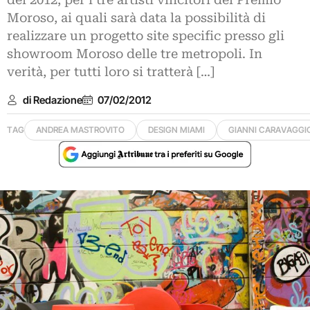
del 2012, per i tre artisti vincitori del Premio
Moroso, ai quali sarà data la possibilità di
realizzare un progetto site specific presso gli
showroom Moroso delle tre metropoli. In
verità, per tutti loro si tratterà […]
di Redazione
07/02/2012
TAG
ANDREA MASTROVITO
DESIGN MIAMI
GIANNI CARAVAGGI