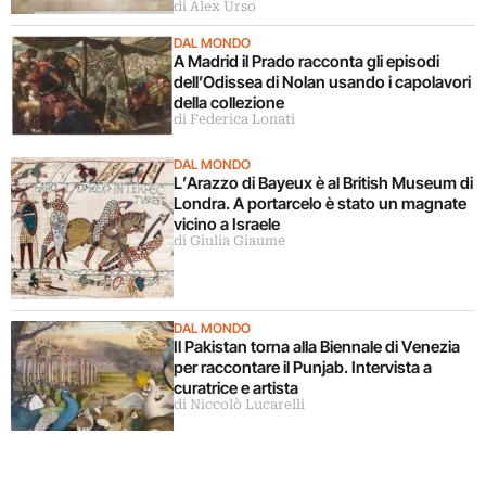
di Alex Urso
DAL MONDO
A Madrid il Prado racconta gli episodi
dell’Odissea di Nolan usando i capolavori
della collezione
di Federica Lonati
DAL MONDO
L’Arazzo di Bayeux è al British Museum di
Londra. A portarcelo è stato un magnate
vicino a Israele
di Giulia Giaume
DAL MONDO
Il Pakistan torna alla Biennale di Venezia
per raccontare il Punjab. Intervista a
curatrice e artista
di Niccolò Lucarelli