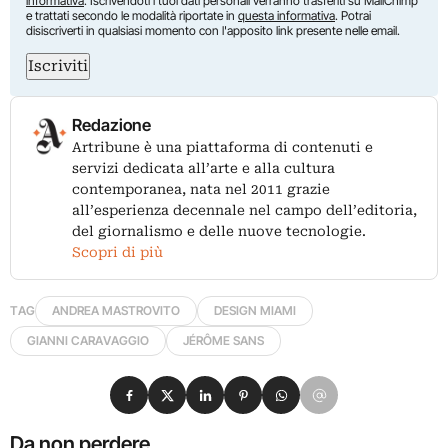
informativa
. Iscrivendoti i tuoi dati personali verranno trasferiti su MailChimp
e trattati secondo le modalità riportate in
questa informativa
. Potrai
disiscriverti in qualsiasi momento con l'apposito link presente nelle email.
Iscriviti
Redazione
Artribune è una piattaforma di contenuti e
servizi dedicata all’arte e alla cultura
contemporanea, nata nel 2011 grazie
all’esperienza decennale nel campo dell’editoria,
del giornalismo e delle nuove tecnologie.
Scopri di più
TAG
ANDREA MASTROVITO
DESIGN MIAMI
GIANNI CARAVAGGIO
JÉRÔME SANS
Condividi su Facebook
Condividi su X
Condividi su LinkedIn
Condividi su Pinterest
Condividi su WhatsApp
Condividi su Email
Da non perdere