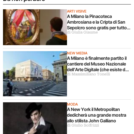
ARTI VISIVE
A Milano la Pinacoteca
Ambrosiana e la Cripta di San
Sepolcro sono gratis per tutto
di Giulia Giaume
agosto (ma solo per milanesi)
NEW MEDIA
A Milano è finalmente partito il
cantiere del Museo Nazionale
dell’Arte Digitale (che esiste da
di Massimiliano Tonelli
5 anni ma ancora non c’è)
MODA
A New York il Metropolitan
dedicherà una grande mostra
allo stilista John Galliano
di Giulio Solfrizzi