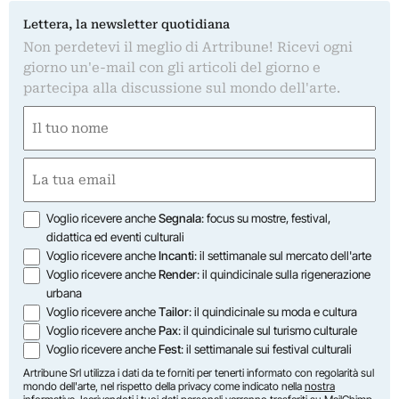
Lettera, la newsletter quotidiana
Non perdetevi il meglio di Artribune! Ricevi ogni
giorno un'e-mail con gli articoli del giorno e
partecipa alla discussione sul mondo dell'arte.
Nome
(Required)
First
Email
(Required)
Opzioni
Voglio ricevere anche
Segnala
: focus su mostre, festival,
didattica ed eventi culturali
Voglio ricevere anche
Incanti
: il settimanale sul mercato dell'arte
Voglio ricevere anche
Render
: il quindicinale sulla rigenerazione
urbana
Voglio ricevere anche
Tailor
: il quindicinale su moda e cultura
Voglio ricevere anche
Pax
: il quindicinale sul turismo culturale
Voglio ricevere anche
Fest
: il settimanale sui festival culturali
Artribune Srl utilizza i dati da te forniti per tenerti informato con regolarità sul
mondo dell'arte, nel rispetto della privacy come indicato nella
nostra