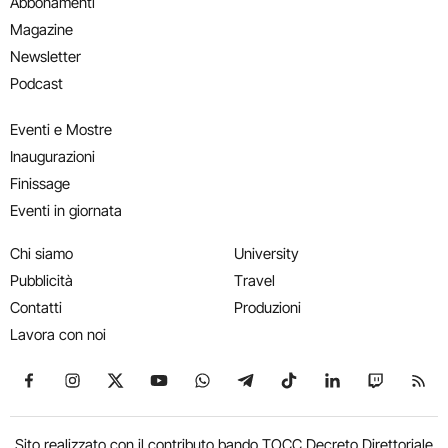
Abbonamenti
Magazine
Newsletter
Podcast
Eventi e Mostre
Inaugurazioni
Finissage
Eventi in giornata
Chi siamo
University
Pubblicità
Travel
Contatti
Produzioni
Lavora con noi
Seguici su Facebook
Seguici su Instagram
Seguici su X
Seguici su YouTube
Seguici su WhatsApp
Seguici su Telegram
Seguici su TikTok
Seguici su Link
Seguici su
Segui
Sito realizzato con il contributo bando TOCC Decreto Direttoriale