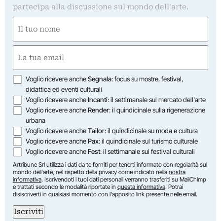
partecipa alla discussione sul mondo dell'arte.
Nome
(Obbligatorio)
Nome
Email
(Obbligatorio)
Opzioni
Voglio ricevere anche
Segnala
: focus su mostre, festival,
didattica ed eventi culturali
Voglio ricevere anche
Incanti
: il settimanale sul mercato dell'arte
Voglio ricevere anche
Render
: il quindicinale sulla rigenerazione
urbana
Voglio ricevere anche
Tailor
: il quindicinale su moda e cultura
Voglio ricevere anche
Pax
: il quindicinale sul turismo culturale
Voglio ricevere anche
Fest
: il settimanale sui festival culturali
Artribune Srl utilizza i dati da te forniti per tenerti informato con regolarità sul
mondo dell'arte, nel rispetto della privacy come indicato nella
nostra
informativa
. Iscrivendoti i tuoi dati personali verranno trasferiti su MailChimp
e trattati secondo le modalità riportate in
questa informativa
. Potrai
disiscriverti in qualsiasi momento con l'apposito link presente nelle email.
Iscriviti